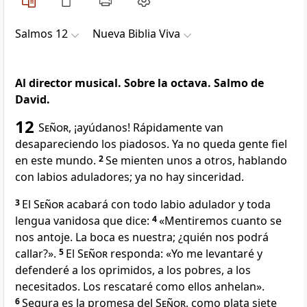
Salmos 12
Nueva Biblia Viva
Al director musical. Sobre la octava. Salmo de
David.
12
Señor
, ¡ayúdanos! Rápidamente van
desapareciendo los piadosos. Ya no queda gente fiel
en este mundo.
2
Se mienten unos a otros, hablando
con labios aduladores; ya no hay sinceridad.
3
El
Señor
acabará con todo labio adulador y toda
lengua vanidosa que dice:
4
«Mentiremos cuanto se
nos antoje. La boca es nuestra; ¿quién nos podrá
callar?».
5
El
Señor
responda: «Yo me levantaré y
defenderé a los oprimidos, a los pobres, a los
necesitados. Los rescataré como ellos anhelan».
6
Segura es la promesa del
Señor
, como plata siete