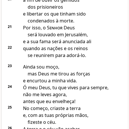
a fim de ouvir os gemidos
dos prisioneiros
e libertar os que tinham sido
condenados à morte.
21
Por isso, o
Senhor
Deus
será louvado em Jerusalém,
e a sua fama será anunciada ali
22
quando as nações e os reinos
se reunirem para adorá-lo.
23
Ainda sou moço,
mas Deus me tirou as forças
e encurtou a minha vida.
24
Ó meu Deus, tu que vives para sempre,
não me leves agora,
antes que eu envelheça!
25
No começo, criaste a terra
e, com as tuas próprias mãos,
fizeste o céu.
26