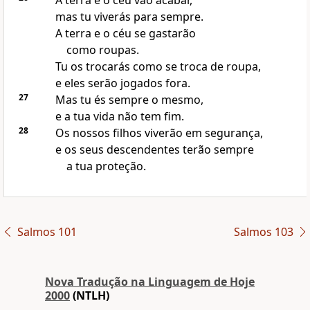
A terra e o céu vão acabar,
mas tu viverás para sempre.
A terra e o céu se gastarão
como roupas.
Tu os trocarás como se troca de roupa,
e eles serão jogados fora.
27
Mas tu és sempre o mesmo,
e a tua vida não tem fim.
28
Os nossos filhos viverão em segurança,
e os seus descendentes terão sempre
a tua proteção.
Salmos 101
Salmos 103
Nova Traduҫão na Linguagem de Hoje
2000
(NTLH)