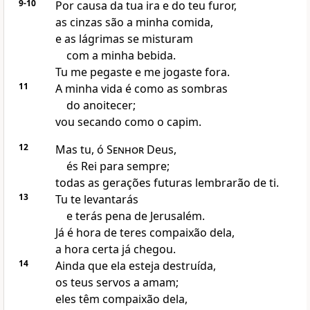
9-10
Por causa da tua ira e do teu furor,
as cinzas são a minha comida,
e as lágrimas se misturam
com a minha bebida.
Tu me pegaste e me jogaste fora.
11
A minha vida é como as sombras
do anoitecer;
vou secando como o capim.
12
Mas tu, ó
Senhor
Deus,
és Rei para sempre;
todas as gerações futuras lembrarão de ti.
13
Tu te levantarás
e terás pena de Jerusalém.
Já é hora de teres compaixão dela,
a hora certa já chegou.
14
Ainda que ela esteja destruída,
os teus servos a amam;
eles têm compaixão dela,