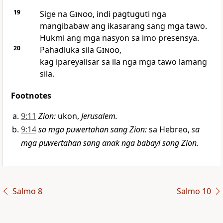
19
Sige na
Ginoo
, indi pagtuguti nga
mangibabaw ang ikasarang sang mga tawo.
Hukmi ang mga nasyon sa imo presensya.
20
Pahadluka sila
Ginoo
,
kag ipareyalisar sa ila nga mga tawo lamang
sila.
Footnotes
9:11
Zion
:
ukon,
Jerusalem.
9:14
sa mga puwertahan sang Zion
:
sa Hebreo,
sa
mga puwertahan sang anak nga babayi sang Zion.
Salmo 8
Salmo 10