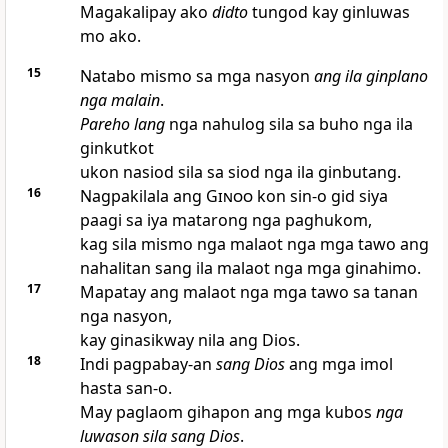
Magakalipay ako
didto
tungod kay ginluwas
mo ako.
15
Natabo mismo sa mga nasyon
ang ila ginplano
nga malain
.
Pareho lang
nga nahulog sila sa buho nga ila
ginkutkot
ukon nasiod sila sa siod nga ila ginbutang.
16
Nagpakilala ang
Ginoo
kon sin-o gid siya
paagi sa iya matarong nga paghukom,
kag sila mismo nga malaot nga mga tawo ang
nahalitan sang ila malaot nga mga ginahimo.
17
Mapatay ang malaot nga mga tawo sa tanan
nga nasyon,
kay ginasikway nila ang Dios.
18
Indi pagpabay-an
sang Dios
ang mga imol
hasta san-o.
May paglaom gihapon ang mga kubos
nga
luwason sila sang Dios
.