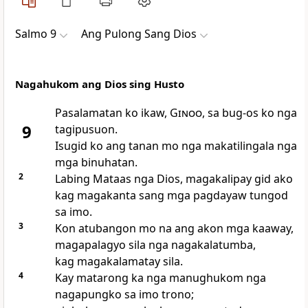
Salmo 9
Ang Pulong Sang Dios
Nagahukom ang Dios sing Husto
Pasalamatan ko ikaw,
Ginoo
, sa bug-os ko nga
9
tagipusuon.
Isugid ko ang tanan mo nga makatilingala nga
mga binuhatan.
2
Labing Mataas nga Dios, magakalipay gid ako
kag magakanta sang mga pagdayaw tungod
sa imo.
3
Kon atubangon mo na ang akon mga kaaway,
magapalagyo sila nga nagakalatumba,
kag magakalamatay sila.
4
Kay matarong ka nga manughukom nga
nagapungko sa imo trono;