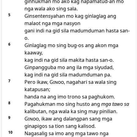
ginhukman mo ako kag napamatud-an mo
nga wala ako sing sala.
5
Ginsentensyahan mo kag ginlaglag ang
malaot nga mga nasyon
gani indi na gid sila madumduman hasta san-
o.
6
Ginlaglag mo sing bug-os ang akon mga
kaaway,
kag indi na gid sila makita hasta san-o.
Ginpangguba mo ang ila mga siyudad,
kag indi na gid sila madumduman pa.
7
Pero ikaw,
Ginoo
, nagahari sa wala sing
katapusan;
handa na ang imo trono sa paghukom.
8
Pagahukman mo sing husto ang
mga tawo sa
kalibutan, nga wala ka sing may pinilian.
9
Ginoo
, ikaw ang dalangpan sang mga
ginapigos sa tion sang kalisod.
10
Nagasalig sa imo ang mga tawo nga