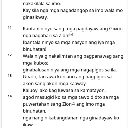
nakakilala sa imo.
Kay sila nga mga nagadangop sa imo wala mo
ginasikway.
11
Kantahi ninyo sang mga pagdayaw ang
Ginoo
nga nagahari sa Zion!
[
a
]
Ibantala ninyo sa mga nasyon ang iya mga
binuhatan!
12
Wala niya ginakalimtan ang pagpanawag sang
mga kubos;
ginabalusan niya ang mga nagapigos sa ila.
13
Ginoo
, tan-awa kon ano ang pagpigos sa
akon sang akon mga kaaway.
Kaluoyi ako kag luwasa sa kamatayon,
14
agod masugid ko sa mga tawo didto sa mga
puwertahan sang Zion
[
b
]
ang imo mga
binuhatan,
nga nangin kabangdanan nga ginadayaw ko
ikaw.