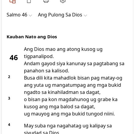
Salmo 46
Ang Pulong Sa Dios
Kauban Nato ang Dios
Ang Dios mao ang atong kusog ug
46
tigpanalipod.
Andam gayod siya kanunay sa pagtabang sa
panahon sa kalisod.
2
Busa dili kita mahadlok bisan pag matay-og
ang yuta ug mangatumpag ang mga bukid
ngadto sa kinahiladman sa dagat,
3
o bisan pa kon magdahunog ug grabe ka
kusog ang mga balod sa dagat,
ug mauyog ang mga bukid tungod niini.
4
May suba nga nagahatag ug kalipay sa
siyudad sa Dios,