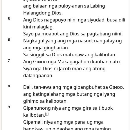
ang balaan nga puloy-anan sa Labing
Halangdong Dios.
5
Ang Dios nagapuyo niini nga siyudad, busa dili
kini malaglag.
Sayo pa moabot ang Dios sa pagtabang niini.
6
Nagkaguliyang ang mga nasod; nangatay-og
ang mga gingharian.
Sa singgit sa Dios matunaw ang kalibotan.
7
Ang
Ginoo
nga Makagagahom kauban nato.
Siya nga Dios ni Jacob mao ang atong
dalangpanan.
8
Dali, tan-awa ang mga gipangbuhat sa
Ginoo
,
ang katingalahang mga butang nga iyang
gihimo sa kalibotan.
9
Gipahunong niya ang mga gira sa tibuok
kalibotan.
[
a
]
Gipamali niya ang mga pana ug mga
bangkaw, ug gidaoban ang mga taming.