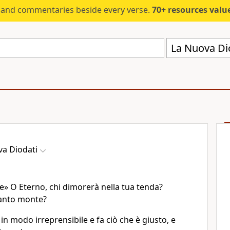
s and commentaries beside every verse.
70+ resources valued at $5,
La Nuova Di
va Diodati
e» O Eterno, chi dimorerà nella tua tenda?
santo monte?
n modo irreprensibile e fa ciò che è giusto, e