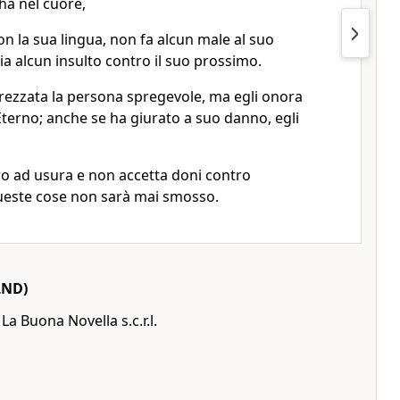
'ha nel cuore,
n la sua lingua, non fa alcun male al suo
 alcun insulto contro il suo prossimo.
prezzata la persona spregevole, ma egli onora
Eterno; anche se ha giurato a suo danno, egli
ro ad usura e non accetta doni contro
queste cose non sarà mai smosso.
LND)
a Buona Novella s.c.r.l.