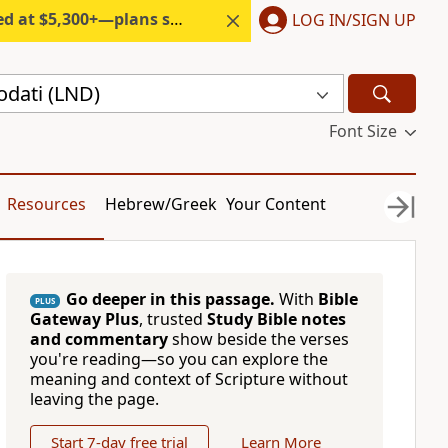
300+—plans start under $6/month.
LOG IN/SIGN UP
odati (LND)
Font Size
Resources
Hebrew/Greek
Your Content
Go deeper in this passage.
With
Bible
PLUS
Gateway Plus
, trusted
Study Bible notes
and commentary
show beside the verses
you're reading—so you can explore the
meaning and context of Scripture without
leaving the page.
Start 7-day free trial
Learn More