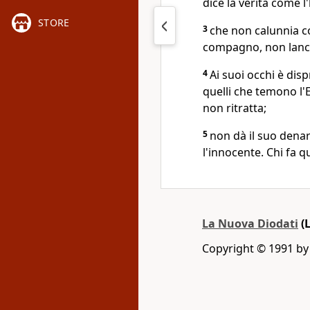
dice la verità come l
STORE
3
che non calunnia co
compagno, non lancia
4
Ai suoi occhi è dis
quelli che temono l'
non ritratta;
5
non dà il suo dena
l'innocente. Chi fa 
La Nuova Diodati
(
Copyright © 1991 by L