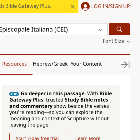
h Bible Gateway Plus.
LOG IN/SIGN UP
piscopale Italiana (CEI)
Font Size
Resources
Hebrew/Greek
Your Content
Go deeper in this passage.
With
Bible
PLUS
Gateway Plus
, trusted
Study Bible notes
and commentary
show beside the verses
you're reading—so you can explore the
meaning and context of Scripture without
leaving the page.
Start 7-day free trial
Learn More