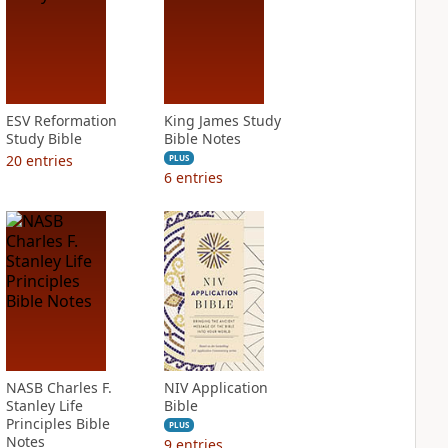
ESV Reformation
King James Study
Study Bible
Bible Notes
20
entries
PLUS
6
entries
NASB Charles F.
NIV Application
Stanley Life
Bible
Principles Bible
PLUS
Notes
9
entries