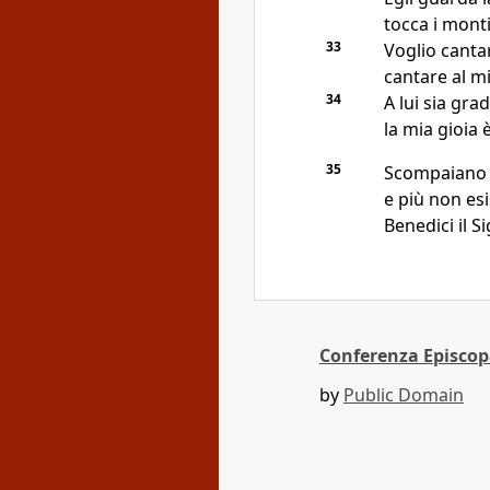
tocca i mont
33
Voglio cantar
cantare al mi
34
A lui sia grad
la mia gioia 
35
Scompaiano i
e più non esi
Benedici il S
Conferenza Episcop
by
Public Domain