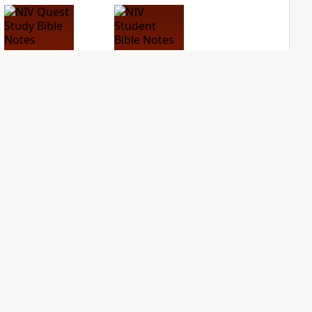
NIV Quest Study
NIV Student Bible
Bible Notes
Notes
PLUS
PLUS
9
entries
2
entries