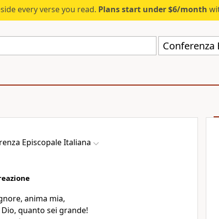
eside every verse you read.
Plans start under $6/month
wit
Conferenza E
enza Episcopale Italiana
creazione
ignore, anima mia,
 Dio, quanto sei grande!