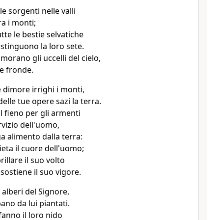
le sorgenti nelle valli
a i monti;
te le bestie selvatiche
estinguono la loro sete.
imorano gli uccelli del cielo,
le fronde.
e dimore irrighi i monti,
delle tue opere sazi la terra.
il fieno per gli armenti
ervizio dell'uomo,
a alimento dalla terra:
lieta il cuore dell'uomo;
brillare il suo volto
 sostiene il suo vigore.
i alberi del Signore,
bano da lui piantati.
 fanno il loro nido