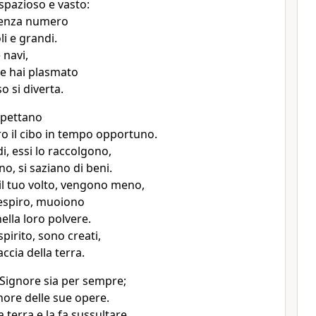
spazioso e vasto:
senza numero
li e grandi.
 navi,
he hai plasmato
o si diverta.
spettano
ro il cibo in tempo opportuno.
i, essi lo raccolgono,
no, si saziano di beni.
il tuo volto, vengono meno,
 respiro, muoiono
ella loro polvere.
spirito, sono creati,
accia della terra.
 Signore sia per sempre;
gnore delle sue opere.
a terra e la fa sussultare,