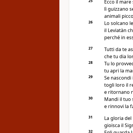
25
Ecco il mare 
lì guizzano 
animali picco
26
Lo solcano le
il Leviatàn c
perché in ess
27
Tutti da te a
che tu dia lo
28
Tu lo provved
tu apri la ma
29
Se nascondi 
togli loro il
e ritornano n
30
Mandi il tuo 
e rinnovi la f
31
La gloria del
gioisca il Si
32
Egli guarda l