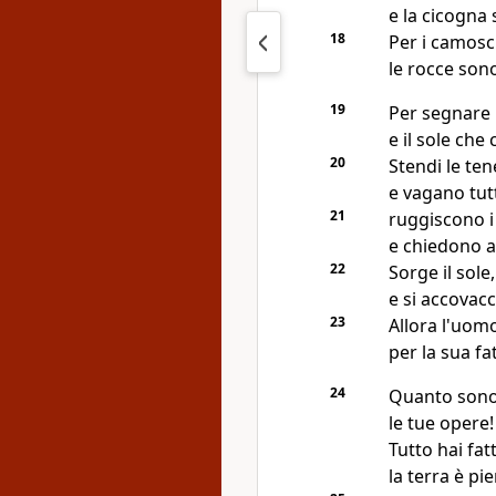
e la cicogna 
18
Per i camosc
le rocce sono 
19
Per segnare l
e il sole che
20
Stendi le ten
e vagano tutt
21
ruggiscono i 
e chiedono a 
22
Sorge il sole,
e si accovacc
23
Allora l'uomo
per la sua fat
24
Quanto sono 
le tue opere!
Tutto hai fa
la terra è pi