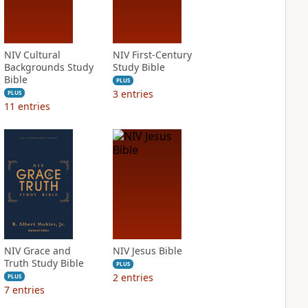
NIV Cultural
NIV First-Century
Backgrounds Study
Study Bible
Bible
PLUS
3
entries
PLUS
11
entries
NIV Grace and
NIV Jesus Bible
Truth Study Bible
PLUS
2
entries
PLUS
7
entries