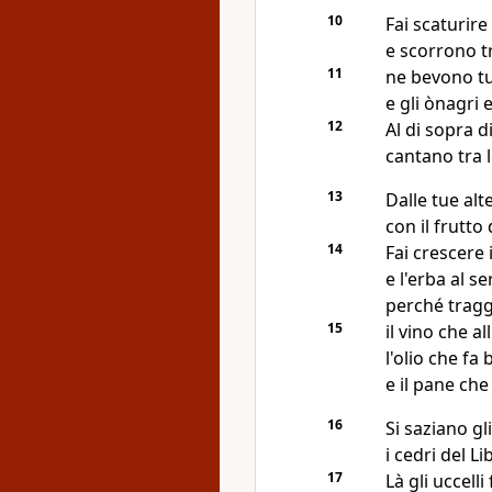
10
Fai scaturire 
e scorrono tr
11
ne bevono tut
e gli ònagri 
12
Al di sopra d
cantano tra 
13
Dalle tue alt
con il frutto 
14
Fai crescere 
e l'erba al s
perché tragg
15
il vino che al
l'olio che fa 
e il pane che
16
Si saziano gl
i cedri del Li
17
Là gli uccelli