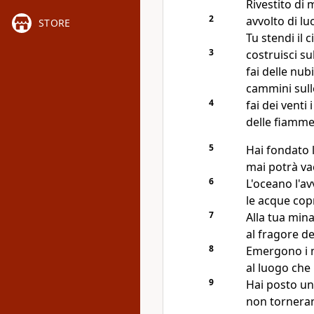
Rivestito di 
2
avvolto di l
STORE
Tu stendi il 
3
costruisci su
fai delle nubi
cammini sulle
4
fai dei venti
delle fiamme 
5
Hai fondato l
mai potrà vac
6
L'oceano l'a
le acque cop
7
Alla tua mina
al fragore d
8
Emergono i m
al luogo che
9
Hai posto un
non torneran