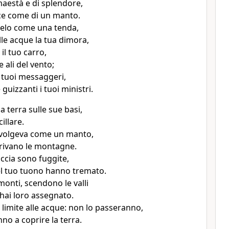
maestà e di splendore,
uce come di un manto.
cielo come una tenda,
lle acque la tua dimora,
 il tuo carro,
 ali del vento;
 i tuoi messaggeri,
guizzanti i tuoi ministri.
a terra sulle sue basi,
illare.
vvolgeva come un manto,
rivano le montagne.
ccia sono fuggite,
el tuo tuono hanno tremato.
onti, scendono le valli
 hai loro assegnato.
 limite alle acque: non lo passeranno,
no a coprire la terra.