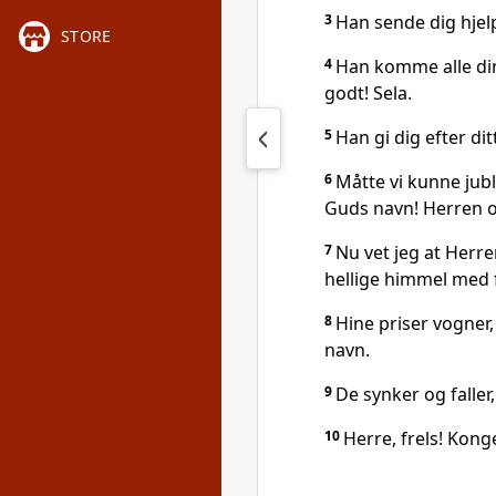
3
Han sende dig hjel
STORE
4
Han komme alle din
godt! Sela.
5
Han gi dig efter dit
6
Måtte vi kunne jubl
Guds navn! Herren op
7
Nu vet jeg at Herre
hellige himmel med f
8
Hine priser vogner,
navn.
9
De synker og faller
10
Herre, frels! Kon