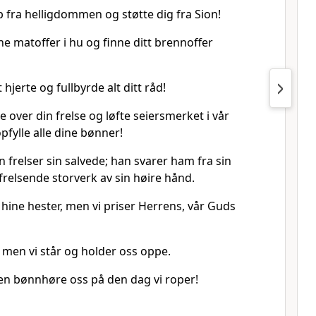
p fra helligdommen og støtte dig fra Sion!
e matoffer i hu og finne ditt brennoffer
t hjerte og fullbyrde alt ditt råd!
e over din frelse og løfte seiersmerket i vår
fylle alle dine bønner!
n frelser sin salvede; han svarer ham fra sin
relsende storverk av sin høire hånd.
 hine hester, men vi priser Herrens, vår Guds
, men vi står og holder oss oppe.
gen bønnhøre oss på den dag vi roper!