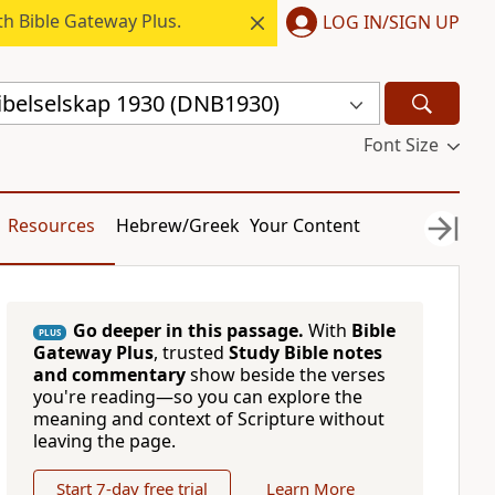
h Bible Gateway Plus.
LOG IN/SIGN UP
ibelselskap 1930 (DNB1930)
Font Size
Resources
Hebrew/Greek
Your Content
Go deeper in this passage.
With
Bible
PLUS
Gateway Plus
, trusted
Study Bible notes
and commentary
show beside the verses
you're reading—so you can explore the
meaning and context of Scripture without
leaving the page.
Start 7-day free trial
Learn More