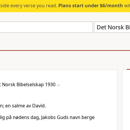
eside every verse you read.
Plans start under $6/month
wit
Det Norsk B
 Norsk Bibelselskap 1930
n; en salme av David.
ig på nødens dag, Jakobs Guds navn berge