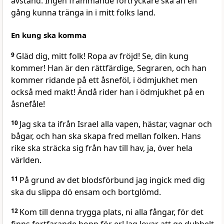
avstånd. Ingen främmande förtryckare ska än en
gång kunna tränga in i mitt folks land.
En kung ska komma
9
Gläd dig, mitt folk! Ropa av fröjd! Se, din kung
kommer! Han är den rättfärdige, Segraren, och han
kommer ridande på ett åsneföl, i ödmjukhet men
också med makt! Ändå rider han i ödmjukhet på en
åsnefåle!
10
Jag ska ta ifrån Israel alla vapen, hästar, vagnar och
bågar, och han ska skapa fred mellan folken. Hans
rike ska sträcka sig från hav till hav, ja, över hela
världen.
11
På grund av det blodsförbund jag ingick med dig
ska du slippa dö ensam och bortglömd.
12
Kom till denna trygga plats, ni alla fångar, för det