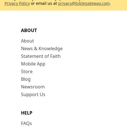
Privacy Policy
or email us at
privacy@biblegateway.com
.
ABOUT
About
News & Knowledge
Statement of Faith
Mobile App
Store
Blog
Newsroom
Support Us
HELP
FAQs