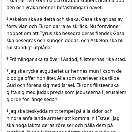
ska Herren komma och drabba staden, bränna upp
den och vräka hennes befästningar i havet.
5
Askelon ska se detta och skaka. Gasa ska gripas av
förtvivlan och Ekron darra av skräck. Nu försvinner
hoppet om att Tyrus ska besegra deras fiender. Gasa
ska besegras och kungen dödas, och Askelon ska bli
fullständigt utplånat.
6
Främlingar ska ta över i Asdod, filisteernas rika stad.
7
Jag ska rycka avguderiet ur hennes mun liksom de
blodiga offer hon äter. Alla som överlever ska tillbe
Gud och förena sig med Israel. Ekrons filisteer ska
gifta sig med judar, precis som jebuseerna i Jerusalem
gjorde för länge sedan.
8
Jag ska beskydda mitt tempel på alla sidor och
hindra anfallande arméer att komma in i Israel. Jag
ska noga iaktta deras rörelser och hålla dem på