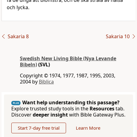
få de unga att blomstra, och de ska stråla av hälsa
och lycka.
Sakaria 8
Sakaria 10
Swedish New Living Bible (Nya Levande
Bibeln)
(SVL)
Copyright © 1974, 1977, 1987, 1995, 2003,
2004 by
Biblica
Want help understanding this passage?
PLUS
Explore trusted study tools in the
Resources
tab.
Discover
deeper insight
with Bible Gateway Plus.
Start 7-day free trial
Learn More