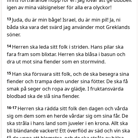
finns fortfarande hopp för er! Jag lovar att ge dubbelt
igen av mina välsignelser för alla era olyckor!
13
Juda, du är min båge! Israel, du är min pil! Ja, ni
båda ska vara det svärd jag använder mot Greklands
söner.
14
Herren ska leda sitt folk i striden. Hans pilar ska
fara fram som blixtar. Herren ska blåsa i basun och
dra ut mot sina fiender som en stormvind.
15
Han ska försvara sitt folk, och de ska besegra sina
fiender och trampa dem under sina fötter. De ska få
smak på seger och ropa av glädje. I fruktansvärda
blodbad ska de slå sina fiender.
16-17
Herren ska rädda sitt folk den dagen och vårda
sig om dem som en herde vårdar sig om sina får. De
ska stråla i hans land som juveler i en krona. Allt ska
bli bländande vackert! Ett överflöd av säd och vin ska