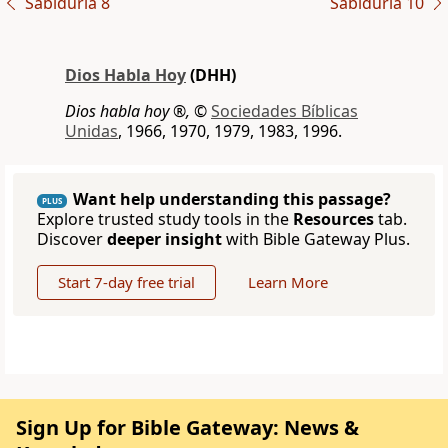
Sabiduría 8
Sabiduría 10
Dios Habla Hoy
(DHH)
Dios habla hoy ®,
©
Sociedades Bíblicas
Unidas
, 1966, 1970, 1979, 1983, 1996.
Want help understanding this passage?
PLUS
Explore trusted study tools in the
Resources
tab.
Discover
deeper insight
with Bible Gateway Plus.
Start 7-day free trial
Learn More
Sign Up for Bible Gateway: News &