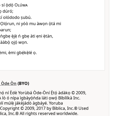
sí ọ̀dọ̀
Olúwa
ọ dúró;
 kí olódodo ṣubú.
 Ọlọ́run, ni yóò mu àwọn ọ̀tá mi
parun;
gbẹ ẹ̀jẹ̀ ń gbẹ àti ẹni ẹ̀tàn,
ààbọ̀ ọjọ́ wọn.
mi, èmi gbẹ́kẹ̀lé ọ.
á Òde Òn
(BYO)
mọ́ ní Èdè Yorùbá Òde-Òní Ẹ̀tọ́ àdàkọ © 2009,
A lò ó nípa ìgbàyọ̀ǹda láti ọwọ́ Bíbílíkà Inc.
 yìí múlẹ̀ jákèjádò àgbáyé. Yoruba
opyright © 2009, 2017 by Biblica, Inc.® Used
ica, Inc.® All rights reserved worldwide.