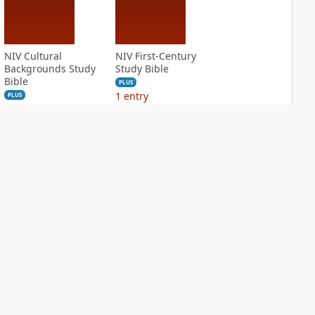
NIV Cultural
NIV First-Century
Backgrounds Study
Study Bible
Bible
PLUS
1
entry
PLUS
6
entries
NIV Grace and
NIV Jesus Bible
Truth Study Bible
PLUS
1
entry
PLUS
8
entries