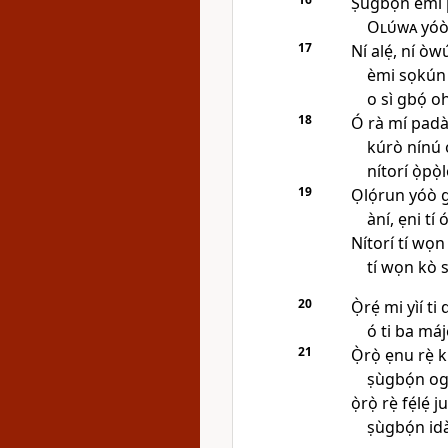
Ṣùgbọ́n èmi 
Olúwa
yóò 
17
Ní alẹ́, ní òwú
èmi sọkún 
o sì gbọ́ o
18
Ó rà mí padà
kúrò nínú o
nítorí ọ̀pọ̀
19
Ọlọ́run yóò g
àní, ẹni tí
Nítorí tí wọn
tí wọn kò s
20
Ọ̀rẹ́ mi yìí ti 
ó ti ba májẹ
21
Ọ̀rọ̀ ẹnu rẹ̀ 
ṣùgbọ́n og
ọ̀rọ̀ rẹ̀ fẹ́lẹ́
ṣùgbọ́n idà