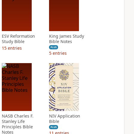
ESV Reformation
King James Study
Study Bible
Bible Notes
15
entries
PLUS
5
entries
NASB Charles F.
NIV Application
Stanley Life
Bible
Principles Bible
PLUS
Notes
11
entries