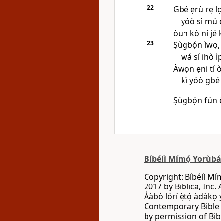
22
Gbé ẹrù rẹ lọ 
yóò sì mú 
òun kò ní jẹ́
23
Ṣùgbọ́n ìwọ,
wá sí ihò ì
Àwọn ẹni tí òǹ
kì yóò gbé 
Ṣùgbọ́n fún è
Bíbélì Mímọ́ Yorùb
Copyright: Bíbélì Mí
2017 by Biblica, Inc. 
Ààbò lórí ẹ̀tọ́ àdàkọ
Contemporary Bible C
by permission of Bibl