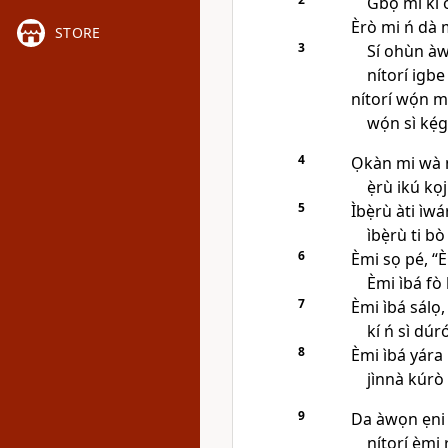
Gbọ́ mi kí 
Èrò mi ń dà 
STORE
3
Sí ohùn àwọ
nítorí igb
nítorí wọ́n m
wọ́n sì kẹ́
4
Ọkàn mi wà n
ẹ̀rù ikú kọj
5
Ìbẹ̀rù àti ìwá
ìbẹ̀rù ti bò
6
Èmi sọ pé, “È
Èmi ìbá fò l
7
Èmi ìbá sálọ,
kí ń sì dúró
8
Èmi ìbá yára l
jìnnà kúrò n
9
Da àwọn ẹni
nítorí èmi r