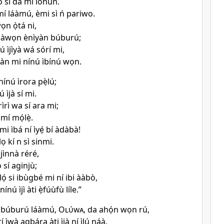
o sì dá mi lóhùn.
mí láàmú, èmi sì ń pariwo.
n ọ̀tá ni,
e àwọn ènìyàn búburú;
ú ìjìyà wá sórí mi,
gàn mi nínú ìbínú wọn.
ínú ìrora pẹ̀lú;
ú ìjà sí mi.
rìrì wa sí ara mi;
 mí mọ́lẹ̀.
mi ìbá ní ìyẹ́ bí àdàbà!
ọ kí n sì sinmi.
 jìnnà réré,
 sí aginjù;
ọ́ si ibùgbé mi ní ibi ààbò,
ínú ìjì àti ẹ̀fúùfù líle.”
 búburú láàmú,
Olúwa
, da ahọ́n wọn rú,
í ìwà agbára àti ìjà ní ìlú náà.