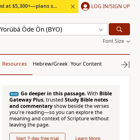
300+—plans start under $6/month.
LOG IN/SIGN UP
́ Yorùbá Òde Òn (BYO)
Font Size
Resources
Hebrew/Greek
Your Content
Go deeper in this passage.
With
Bible
PLUS
Gateway Plus
, trusted
Study Bible notes
and commentary
show beside the verses
you're reading—so you can explore the
meaning and context of Scripture without
leaving the page.
Start 7-day free trial
Learn More