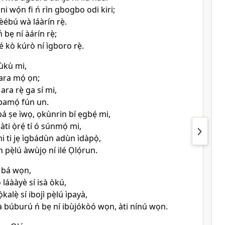
ni wọ́n fi ń rìn gbogbo odi kiri;
 èébú wà láàrín rẹ̀.
bẹ ní àárín rẹ̀;
ké kò kúrò ní ìgboro rẹ̀.
bùkù mi,
ara mọ́ ọn;
 ara rẹ̀ ga sí mi,
pamọ́ fún un.
bá ṣe ìwọ, ọkùnrin bí ẹgbẹ́ mi,
àti ọ̀rẹ́ tí ó súnmọ́ mi,
mi ti jẹ ìgbádùn adùn ìdàpọ̀,
n pẹ̀lú àwùjọ ní ilé Ọlọ́run.
é bá wọn,
 láààyè sí isà òkú,
̀kalẹ̀ sí ibojì pẹ̀lú ìpayà,
ìwà búburú ń bẹ ní ibùjókòó wọn, àti nínú wọn.