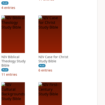
PLUS
4
entries
NIV Biblical
NIV Case for Christ
Theology Study
Study Bible
Bible
PLUS
6
entries
PLUS
11
entries