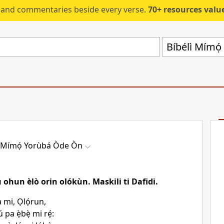
s and commentaries beside every verse.
70+ resources valued at $5,
Bíbélì Mímọ
ì Mímọ́ Yorùbá Òde Òn
ú ohun èlò orin olókùn. Maskili ti Dafidi.
à mi, Ọlọ́run,
 pa ẹ̀bẹ̀ mi rẹ́: