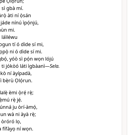
pe Ọlọ́run;
sì gbà mí.
rọ̀ àti ní ọ̀sán
jáde nínú ìpọ́njú,
hùn mi.
 láìléwu
gun tí ó dìde sí mi,
lọpọ̀ ni ó dìde sí mi.
bọ́, yóò sì pọ́n wọn lójú
 ó ti jókòó láti ìgbàanì—
Sela.
 kò ní àyípadà,
ì bẹ̀rù Ọlọ́run.
dalẹ̀ èmi ọ̀rẹ́ rẹ̀;
̀mú rẹ̀ jẹ́.
kúnná ju òrí-àmọ́,
un wà ni àyà rẹ̀;
 ju òróró lọ,
 fífàyọ ní wọn.