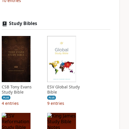
10
entries
Study Bibles
CSB Tony Evans
ESV Global Study
Study Bible
Bible
PLUS
PLUS
4
entries
9
entries