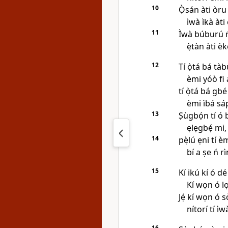
10
Ọ̀sán àti òru 
ìwà ìkà àti
11
Ìwà búburú ń 
ẹ̀tàn àti è
12
Tí ọ̀tá bá tà
èmi yóò fi 
tí ọ̀tá bá gbé
èmi ìbá sá
13
Ṣùgbọ́n tí ó 
ẹlẹgbẹ́ mi, 
14
pẹ̀lú ẹni tí è
bí a ṣe ń rì
15
Kí ikú kí ó d
Kí wọn ó lọ
Jẹ́ kí wọn ó sọ
nítorí tí 
16