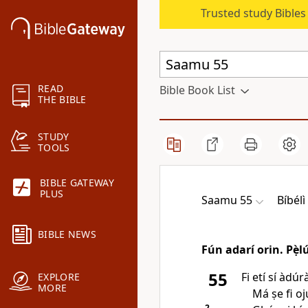
Trusted study Bible
READ
Bible Book List
THE BIBLE
STUDY
TOOLS
BIBLE GATEWAY
PLUS
Saamu 55
Bíbél
BIBLE NEWS
Fún adarí orin. Pẹ̀l
55
Fi etí sí àdúr
EXPLORE
MORE
Má ṣe fi ojú
2