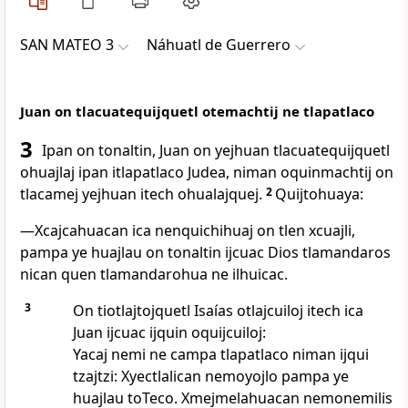
SAN MATEO 3
Náhuatl de Guerrero
Juan on tlacuatequijquetl otemachtij ne tlapatlaco
3
Ipan on tonaltin, Juan on yejhuan tlacuatequijquetl
ohuajlaj ipan itlapatlaco Judea, niman oquinmachtij on
tlacamej yejhuan itech ohualajquej.
2
Quijtohuaya:
―Xcajcahuacan ica nenquichihuaj on tlen xcuajli,
pampa ye huajlau on tonaltin ijcuac Dios tlamandaros
nican quen tlamandarohua ne ilhuicac.
3
On tiotlajtojquetl Isaías otlajcuiloj itech ica
Juan ijcuac ijquin oquijcuiloj:
Yacaj nemi ne campa tlapatlaco niman ijqui
tzajtzi: Xyectlalican nemoyojlo pampa ye
huajlau toTeco. Xmejmelahuacan nemonemilis