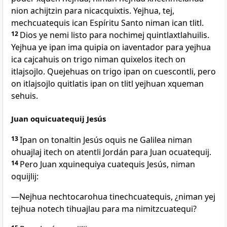
nion achijtzin para nicacquixtis. Yejhua, tej,
mechcuatequis ican Espíritu Santo niman ican tlitl.
12
Dios ye nemi listo para nochimej quintlaxtlahuilis.
Yejhua ye ipan ima quipia on iaventador para yejhua
ica cajcahuis on trigo niman quixelos itech on
itlajsojlo. Quejehuas on trigo ipan on cuescontli, pero
on itlajsojlo quitlatis ipan on tlitl yejhuan xqueman
sehuis.
Juan oquicuatequij Jesús
13
Ipan on tonaltin Jesús oquis ne Galilea niman
ohuajlaj itech on atentli Jordán para Juan ocuatequij.
14
Pero Juan xquinequiya cuatequis Jesús, niman
oquijlij:
―Nejhua nechtocarohua tinechcuatequis, ¿niman yej
tejhua notech tihuajlau para ma nimitzcuatequi?