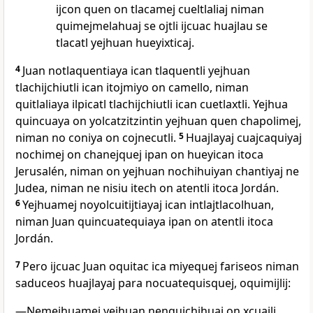
ijcon quen on tlacamej cueltlaliaj niman
quimejmelahuaj se ojtli ijcuac huajlau se
tlacatl yejhuan hueyixticaj.
4
Juan notlaquentiaya ican tlaquentli yejhuan
tlachijchiutli ican itojmiyo on camello, niman
quitlaliaya ilpicatl tlachijchiutli ican cuetlaxtli. Yejhua
quincuaya on yolcatzitzintin yejhuan quen chapolimej,
niman no coniya on cojnecutli.
5
Huajlayaj cuajcaquiyaj
nochimej on chanejquej ipan on hueyican itoca
Jerusalén, niman on yejhuan nochihuiyan chantiyaj ne
Judea, niman ne nisiu itech on atentli itoca Jordán.
6
Yejhuamej noyolcuitijtiayaj ican intlajtlacolhuan,
niman Juan quincuatequiaya ipan on atentli itoca
Jordán.
7
Pero ijcuac Juan oquitac ica miyequej fariseos niman
saduceos huajlayaj para nocuatequisquej, oquimijlij:
―Nemejhuamej yejhuan nenquichihuaj on xcuajli