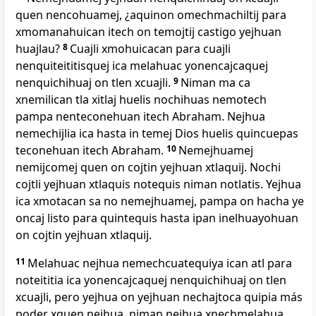
quen nencohuamej, ¿aquinon omechmachiltij para
xmomanahuican itech on temojtij castigo yejhuan
huajlau?
8
Cuajli xmohuicacan para cuajli
nenquiteititisquej ica melahuac yonencajcaquej
nenquichihuaj on tlen xcuajli.
9
Niman ma ca
xnemilican tla xitlaj huelis nochihuas nemotech
pampa nenteconehuan itech Abraham. Nejhua
nemechijlia ica hasta in temej Dios huelis quincuepas
teconehuan itech Abraham.
10
Nemejhuamej
nemijcomej quen on cojtin yejhuan xtlaquij. Nochi
cojtli yejhuan xtlaquis notequis niman notlatis. Yejhua
ica xmotacan sa no nemejhuamej, pampa on hacha ye
oncaj listo para quintequis hasta ipan inelhuayohuan
on cojtin yejhuan xtlaquij.
11
Melahuac nejhua nemechcuatequiya ican atl para
noteititia ica yonencajcaquej nenquichihuaj on tlen
xcuajli, pero yejhua on yejhuan nechajtoca quipia más
poder xquen nejhua, niman nejhua xnechmelahua