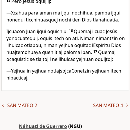
15
Pero Jesús oquijlij:
―Xcahua para aman ma ijqui nochihua, pampa ijqui
nonequi ticchihuasquej nochi tlen Dios tlanahuatia.
Ijcuacon Juan ijqui oquichiu.
16
Quemaj ijcuac Jesús
yonocuatequij, oquis itech on atl. Niman nimantzin on
ilhuicac otlapou, niman yejhua oquitac iEspíritu Dios
huajtemohuaya quen itlaj paloma ipan.
17
Quemaj
ocaquistic se tlajtojli ne ilhuicac yejhuan oquijtoj:
―Yejhua in yejhua notlajsojcaConetzin yejhuan itech
nipacticaj.
SAN MATEO 2
SAN MATEO 4
Náhuatl de Guerrero
(NGU)