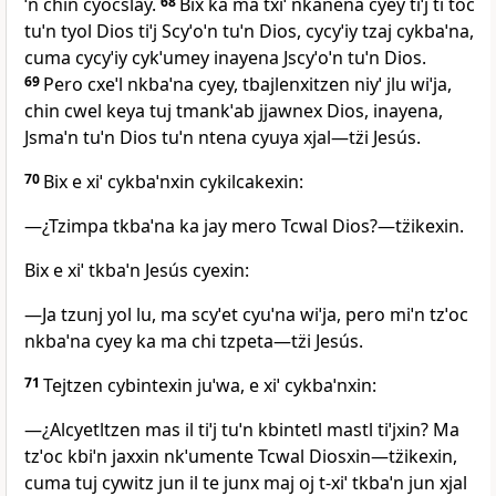
ˈn chin cyocslay.
68
Bix ka ma txiˈ nkanena cyey tiˈj ti toc
tuˈn tyol Dios tiˈj Scyˈoˈn tuˈn Dios, cycyˈiy tzaj cykbaˈna,
cuma cycyˈiy cykˈumey inayena Jscyˈoˈn tuˈn Dios.
69
Pero cxeˈl nkbaˈna cyey, tbajlenxitzen niyˈ jlu wiˈja,
chin cwel keya tuj tmankˈab jjawnex Dios, inayena,
Jsmaˈn tuˈn Dios tuˈn ntena cyuya xjal―tz̈i Jesús.
70
Bix e xiˈ cykbaˈnxin cykilcakexin:
―¿Tzimpa tkbaˈna ka jay mero Tcwal Dios?―tz̈ikexin.
Bix e xiˈ tkbaˈn Jesús cyexin:
―Ja tzunj yol lu, ma scyˈet cyuˈna wiˈja, pero miˈn tzˈoc
nkbaˈna cyey ka ma chi tzpeta―tz̈i Jesús.
71
Tejtzen cybintexin juˈwa, e xiˈ cykbaˈnxin:
―¿Alcyetltzen mas il tiˈj tuˈn kbintetl mastl tiˈjxin? Ma
tzˈoc kbiˈn jaxxin nkˈumente Tcwal Diosxin―tz̈ikexin,
cuma tuj cywitz jun il te junx maj oj t‑xiˈ tkbaˈn jun xjal