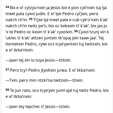
54
Bix e xiˈ cytzyuˈnxin ja Jesús bix e pon cyiiˈnxin tuj tja
tneel pala cyxol judío. E xiˈ lpe Pedro cyiˈjxin, pero
nakch chˈin.
55
Tiˈjxe tja tneel pala e cub cykˈoˈnxin kˈakˈ
nakch chˈin twitz peˈn, bix oc kekexin tiˈ kˈakˈ, bix jax ju
ˈx te Pedro oc kexin tiˈ kˈakˈ cyxolxin.
56
Cyxol tzunj xin k
ˈuklec tiˈ kˈakˈ attzen juntxin tkˈopaj jxin taaw jaaˈ. Tej
tlontetxin Pedro, cyiw ocx tcyeˈyentxin tuj twitzxin, bix
e xiˈ tkbaˈntxin:
―Jaan tej xin lu tuya Jesús―tz̈itxin.
57
Pero tcyˈi Pedro jtyoltxin juˈwa. E xiˈ tkbaˈnxin:
―Txin, pero min ntzkiˈna twitzxin―tz̈ixin.
58
Te jun rato, ocx tcyeˈyen juntl xjal tuj twitz Pedro, bix
e xiˈ tkbaˈnxin:
―Jaan tey lepchec tiˈ Jesús―tz̈ixin.