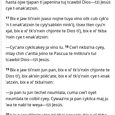
hasta ojxe tjapan ti japenina tuj tcawbil Dios―tz̈i Jesús
cye t‑xnakˈatzxin.
17
Bix e jaw tiiˈnxin jvaso nojne tuya vino otk cub cykˈo
ˈn t‑xnakˈatzxin te cyiyˈsablxin ninkˈij, tisex tten cyuˈn
xjal, bix e xiˈ tkˈoˈnxin chjonte te Dios tiˈj, bix e xiˈ tkba
ˈnxin cye t‑xnakˈatzxin:
―Cycˈanx cykilcakey ja vino lu.
18
Cxeˈl nkbaˈna cyey,
mlay chin cˈantla jvino te Pascua te mitknaˈx tul
tcawbil Dios―tz̈i Jesús.
19
Bix e jaw tiiˈnxin jun pan, bix e xiˈ tkˈoˈnxin chjonte te
Dios tiˈj, bix akˈxin piẍlcˈate, bix e xiˈ tkˈoˈnxin cye t‑xnak
ˈatzxin, bix e xiˈ tkbaˈnxin:
―Ja pan lu jun techel nxumlala, cuma cxeˈl oyet
nxumlala te colbil cyey. Cywaaˈnx ja pan cykilca maj ju
ˈwa te nabl te weya―tz̈i Jesús.
20