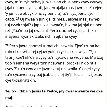
cyey, miˈn cybinchay juˈwa, sino chi ajbenx cyey cyuyey.
Jxjal najben cye cabtl, jatzen xjalja mas jawnex. Ka ejee
ˈy jun cawel, cykˈoˈnc cyipena tiˈj tuˈn cyajbena cye
cabtl.
27
Oj nwaaˈn jun xjal tiˈ mes, ¿alcyej mas jawnex
tuj cywitz xjal? ¿Japa jxjal nwaaˈn, bix ma jaj xjal najben
te? ¿Yaaˈmpa jaj nwaaˈn? Pero cˈoquel cycˈuˈja tiˈj ka
inayena, cyxnakˈtzala, nchin ajbena cyey.
28
Pero jaxte cpomel tumel chi cawela. Ejeeˈ tzuna kej
min el ok wiˈja tej cyjaw yolen cykilca xjal wiˈja.
29
Juˈ
tzunj, cxeˈl nkˈoˈna cyey tuˈn cycawena wuyena. Ma tzaj
tkˈoˈn Nmana weya tuˈn ncawena, bix cxeˈl nkˈoˈntla
cyey
30
tuˈn cyoca te jawnex tuj ncawbila. Ckˈojel cyey
tuˈn cycawena cyibaj jcablaaj cloj tiyˈjil Israel―tz̈i Jesús
cye t‑xnakˈatzxin.
Tej t‑xiˈ tkbaˈn Jesús te Pedro, jay cwel eˈwente we oxe
maj
31