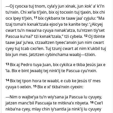
―Oj cyocxa tuj tnom, cylaˈy jun xinak, jun ẍokˈ aˈ kˈiˈn
tuˈnxin. Chi xeˈla tiˈjxin, bix oj tocxxin tuj tjaxin, bix chi
ocx lpey tiˈjxin,
11
bix cykbanx te taaw jaaˈ cyjulu: “Ma
tzaj tsmaˈn kxnakˈtzala ejooˈya te kanlte tey: ‘¿Alcyej
cwart tuˈn nwaaˈna cyuya nxnakˈatza, tuˈntzen tiyˈset
Pascua kuˈna?’ tz̈i kxnakˈtzala,” tz̈i cybela.
12
Oj tbinte
taaw jaaˈ juˈwa, ctzaaltzen tyeecˈanxin jun nim cwart
cyey tuj tcab cxoˈlen. Tuj tzunj cwart at nim kˈukbil tuj
bix jun mes. Jatztzen cybinchama waabj―tz̈ixin.
13
Bix aj Pedro tuya Juan, bix cykilca e tkba Jesús jax e
ˈla. Bix e bint jwaabj tej ninkˈij te Pascua cyuˈnxin.
14
Bix tej tpon hora te waabl, e cub ke Jesús tiˈ mes
cyuya t‑xelxin.
15
Bix e xiˈ tkbaˈnxin cyexin:
―Nim o wajbeˈya tuˈn wiyˈsana ja Pascua lu cyuyey,
jatzen mancˈbil Pascuaja te mitknaˈx nbyeta.
16
Cxeˈl
nkbaˈna cyey, mlay chin iyˈsantla ja ninkˈij lu cyuyey