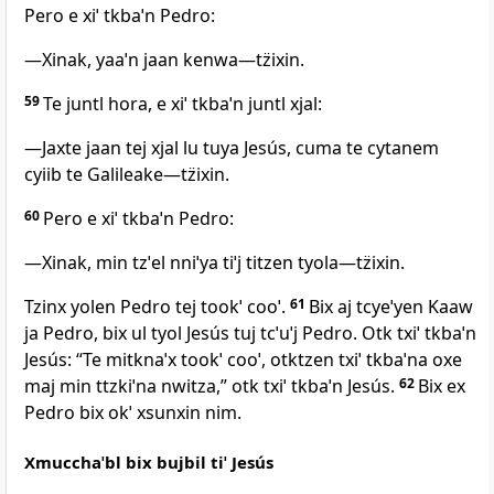
Pero e xiˈ tkbaˈn Pedro:
―Xinak, yaaˈn jaan kenwa―tz̈ixin.
59
Te juntl hora, e xiˈ tkbaˈn juntl xjal:
―Jaxte jaan tej xjal lu tuya Jesús, cuma te cytanem
cyiib te Galileake―tz̈ixin.
60
Pero e xiˈ tkbaˈn Pedro:
―Xinak, min tzˈel nniˈya tiˈj titzen tyola―tz̈ixin.
Tzinx yolen Pedro tej tookˈ cooˈ.
61
Bix aj tcyeˈyen Kaaw
ja Pedro, bix ul tyol Jesús tuj tcˈuˈj Pedro. Otk txiˈ tkbaˈn
Jesús: “Te mitknaˈx tookˈ cooˈ, otktzen txiˈ tkbaˈna oxe
maj min ttzkiˈna nwitza,” otk txiˈ tkbaˈn Jesús.
62
Bix ex
Pedro bix okˈ xsunxin nim.
Xmucchaˈbl bix bujbil tiˈ Jesús