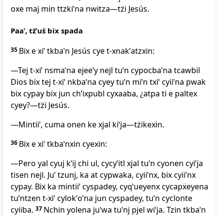
oxe maj min ttzkiˈna nwitza―tz̈i Jesús.
Paaˈ, tz̈ˈus̈ bix spada
35
Bix e xiˈ tkbaˈn Jesús cye t‑xnakˈatzxin:
―Tej t‑xiˈ nsmaˈna ejeeˈy nejl tuˈn cypocbaˈna tcawbil
Dios bix tej t‑xiˈ nkbaˈna cyey tuˈn miˈn txiˈ cyiiˈna pwak
bix cypay bix jun chˈixpubl cyxaaba, ¿atpa ti e paltex
cyey?―tz̈i Jesús.
―Mintiiˈ, cuma onen ke xjal kiˈja―tz̈ikexin.
36
Bix e xiˈ tkbaˈnxin cyexin:
―Pero yal cyuj kˈij chi ul, cycyˈitl xjal tuˈn cyonen cyiˈja
tisen nejl. Juˈ tzunj, ka at cypwaka, cyiiˈnx, bix cyiiˈnx
cypay. Bix ka mintiiˈ cyspadey, cyqˈueyenx cycapẍeyena
tuˈntzen t‑xiˈ cylokˈoˈna jun cyspadey, tuˈn cyclonte
cyiiba.
37
Nchin yolena juˈwa tuˈnj pjel wiˈja. Tzin tkbaˈn