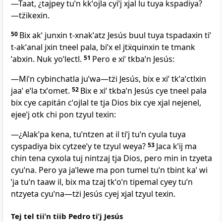
―Taat, ¿tajpey tuˈn kkˈojla cyiˈj xjal lu tuya kspadiya?
―tz̈ikexin.
50
Bix akˈ junxin t‑xnakˈatz Jesús buul tuya tspadaxin tiˈ
t‑akˈanal jxin tneel pala, biˈx el jtẍquinxin te tmank
ˈabxin. Nuk yoˈlectl.
51
Pero e xiˈ tkbaˈn Jesús:
―Miˈn cybinchatla juˈwa―tz̈i Jesús, bix e xiˈ tkˈaˈctlxin
jaaˈ eˈla txˈomet.
52
Bix e xiˈ tkbaˈn Jesús cye tneel pala
bix cye capitán cˈojlal te tja Dios bix cye xjal nejenel,
ejeeˈj otk chi pon tzyul texin:
―¿Alakˈpa kena, tuˈntzen at il tiˈj tuˈn cyula tuya
cyspadiya bix cytzeeˈy te tzyul weya?
53
Jaca kˈij ma
chin tena cyxola tuj nintzaj tja Dios, pero min in tzyeta
cyuˈna. Pero ya jaˈlewe ma pon tumel tuˈn tbint kaˈ wi
ˈja tuˈn taaw il, bix ma tzaj tkˈoˈn tipemal cyey tuˈn
ntzyeta cyuˈna―tz̈i Jesús cyej xjal tzyul texin.
Tej tel tiiˈn tiib Pedro tiˈj Jesús