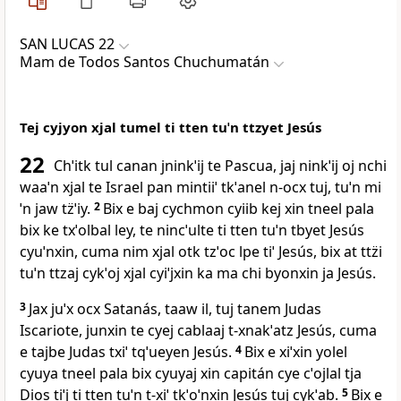
SAN LUCAS 22
Mam de Todos Santos Chuchumatán
Tej cyjyon xjal tumel ti tten tuˈn ttzyet Jesús
22
Chˈitk tul canan jninkˈij te Pascua, jaj ninkˈij oj nchi
waaˈn xjal te Israel pan mintiiˈ tkˈanel n‑ocx tuj, tuˈn mi
ˈn jaw tz̈ˈiy.
2
Bix e baj cychmon cyiib kej xin tneel pala
bix ke txˈolbal ley, te nincˈulte ti tten tuˈn tbyet Jesús
cyuˈnxin, cuma nim xjal otk tzˈoc lpe tiˈ Jesús, bix at ttz̈i
tuˈn ttzaj cykˈoj xjal cyiˈjxin ka ma chi byonxin ja Jesús.
3
Jax juˈx ocx Satanás, taaw il, tuj tanem Judas
Iscariote, junxin te cyej cablaaj t‑xnakˈatz Jesús, cuma
e tajbe Judas txiˈ tqˈueyen Jesús.
4
Bix e xiˈxin yolel
cyuya tneel pala bix cyuyaj xin capitán cye cˈojlal tja
Dios tiˈj ti tten tuˈn t‑xiˈ tkˈoˈnxin Jesús tuj cykˈab.
5
Bix e