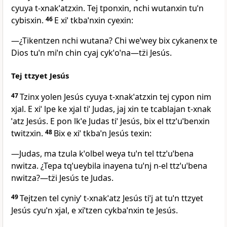
cyuya t‑xnakˈatzxin. Tej tponxin, nchi wutanxin tuˈn
cybisxin.
46
E xiˈ tkbaˈnxin cyexin:
―¿Tikentzen nchi wutana? Chi weˈwey bix cykanenx te
Dios tuˈn miˈn chin cyaj cykˈoˈna―tz̈i Jesús.
Tej ttzyet Jesús
47
Tzinx yolen Jesús cyuya t‑xnakˈatzxin tej cypon nim
xjal. E xiˈ lpe ke xjal tiˈ Judas, jaj xin te tcablajan t‑xnak
ˈatz Jesús. E pon lkˈe Judas tiˈ Jesús, bix el ttzˈuˈbenxin
twitzxin.
48
Bix e xiˈ tkbaˈn Jesús texin:
―Judas, ma tzula kˈolbel weya tuˈn tel ttzˈuˈbena
nwitza. ¿Tepa tqˈueybila inayena tuˈnj n‑el ttzˈuˈbena
nwitza?―tz̈i Jesús te Judas.
49
Tejtzen tel cyniyˈ t‑xnakˈatz Jesús tiˈj at tuˈn ttzyet
Jesús cyuˈn xjal, e xiˈtzen cykbaˈnxin te Jesús.