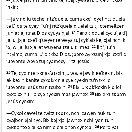
Juˈx e jaw tiiˈnxin vino tej tbaj cywaaˈn, bix e xiˈ tkba
ˈnxin:
―Ja vino lu techel ntz̈ˈquela, cuma cxeˈl oyet ntz̈ˈquela
te Dios te cyey. Tuˈnj ntz̈ˈquela qˈuelel tz̈itj, ctemeltzen
jun acˈaj ttrat Dios cyuya xjal.
21
Pero cˈoquel cycˈuˈja tiˈj
ja lu. Jxjal cxeˈl qˈueyente weya tuj cykˈab kej xjal nchi k
ˈoj wiˈja, lu xjal at wuyena tzalu tiˈ mes.
22
Il tiˈj tuˈn
ncyima, cuma juˈ o tkba Dios, ¡pero ay xsunj xjal cxeˈl q
ˈueyente weya tuj cyamecy!―tz̈i Jesús.
23
Tej cybinte t‑xnakˈatzxin juˈwa, e jaw kleeˈkexin, bix
akˈkexin kanlte cyxolxxin alcye cyexin tuˈn t‑xiˈ q
ˈueyente Jesús tuˈn tcubxin.
24
Bix juˈx akˈkexin kˈojlel
cyxolxxin tiˈj alcye cyexin mas jawnex.
25
Bix e xiˈ tkbaˈn
Jesús cyexin:
―Cyxol cawel te twitz txˈotxˈ, nchi cawen nuk tuˈn
cyajben xjal cye. Bix kej xjal jawnex nchi jyon tuˈn
cykbante xjal ka nim o chi onen cyiˈ xjal.
26
Pero yal