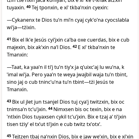
tzin tseˈnxin jaca koniyan, bix e xiˈ ke t‑xnakˈatzxin
tuyaxin.
40
Tej tponxin, e xiˈ tkbaˈnxin cyexin:
―Cykanenx te Dios tuˈn miˈn cyaj cykˈoˈna cyocslabla
wiˈja―tz̈ixin.
41
Bix el lkˈe Jesús cyiˈjxin caˈba oxe cuerdas, bix e cub
majexin, bix akˈxin naˈl Dios.
42
E xiˈ tkbaˈnxin te
Tmanxin:
―Taat, ka yaaˈn il tiˈj tuˈn tiyˈx ja qˈuixcˈaj lu wuˈna, k
ˈimal wiˈja. Pero yaaˈn te weya jwajbil waja tuˈn tbint,
sino jaj o cub tnincˈuˈna tuˈn tbint―tz̈i Jesús te
Tmanxin.
43
Bix ul jlet jun tsanjel Dios tuj cyaˈj twitzxin, bix oc
tnimsaˈn tcˈuˈjxin.
44
Nimxsen bis oc texin, bix e na
ˈntlxin Dios tuyaxsen cykil tcˈuˈjxin. Bix e tzaj aˈ tiˈjxin
tisen tz̈iyˈ el txˈut tiˈjxin e cub twitz txˈotxˈ.
45
Tejtzen tbaj naˈnxin Dios, bix e jaw weˈxin, bix e xiˈxin