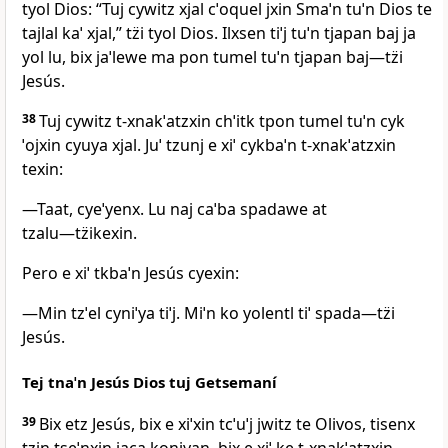
tyol Dios: “Tuj cywitz xjal cˈoquel jxin Smaˈn tuˈn Dios te
tajlal kaˈ xjal,” tz̈i tyol Dios. Ilxsen tiˈj tuˈn tjapan baj ja
yol lu, bix jaˈlewe ma pon tumel tuˈn tjapan baj―tz̈i
Jesús.
38
Tuj cywitz t‑xnakˈatzxin chˈitk tpon tumel tuˈn cyk
ˈojxin cyuya xjal. Juˈ tzunj e xiˈ cykbaˈn t‑xnakˈatzxin
texin:
―Taat, cyeˈyenx. Lu naj caˈba spadawe at
tzalu―tz̈ikexin.
Pero e xiˈ tkbaˈn Jesús cyexin:
―Min tzˈel cyniˈya tiˈj. Miˈn ko yolentl tiˈ spada―tz̈i
Jesús.
Tej tnaˈn Jesús Dios tuj Getsemaní
39
Bix etz Jesús, bix e xiˈxin tcˈuˈj jwitz te Olivos, tisenx