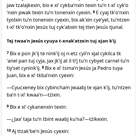
jaw tzalajkexin, bix e xiˈ cykbaˈnxin texin tuˈn t‑xiˈ cykˈo
ˈnxin pwak texin tuˈn tonenxin cyexin.
6
E cyaj tkˈoˈnxin
tyolxin tuˈn tonenxin cyexin, bix akˈxin cyeˈyel, tuˈntzen
t‑xiˈ tkˈoˈnxin Jesús tuj cykˈabxin tej tten Jesús tjunal.
Tej twaaˈn Jesús cyuya t‑xnakˈatzxin tuj xjan kˈij
7
Bix e pon jkˈij te ninkˈij oj n‑etz cyiiˈn xjal cykilca tk
ˈanel pan tuj cyja, jax jkˈij at il tiˈj tuˈn cybyet carnel tuˈn
tiyˈset cyninkˈij.
8
Bix e xiˈ tsmaˈn Jesús ja Pedro tuya
Juan, bix e xiˈ tkbaˈnxin cyexin:
―Cyucxeney bix cybincham jwaabj te xjan kˈij, tuˈntzen
baˈn t‑xiˈ kwaaˈn―tz̈ixin.
9
Bix e xiˈ cykanenxin texin:
―¿Jaaˈ taja tuˈn tbint waabj kuˈna?―tz̈ikexin.
10
Aj ttzakˈbeˈn Jesús cyexin: