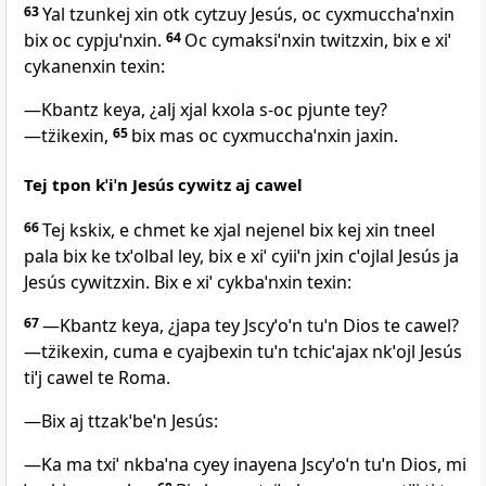
63
Yal tzunkej xin otk cytzuy Jesús, oc cyxmucchaˈnxin
bix oc cypjuˈnxin.
64
Oc cymaksiˈnxin twitzxin, bix e xiˈ
cykanenxin texin:
―Kbantz keya, ¿alj xjal kxola s‑oc pjunte tey?
―tz̈ikexin,
65
bix mas oc cyxmucchaˈnxin jaxin.
Tej tpon kˈiˈn Jesús cywitz aj cawel
66
Tej kskix, e chmet ke xjal nejenel bix kej xin tneel
pala bix ke txˈolbal ley, bix e xiˈ cyiiˈn jxin cˈojlal Jesús ja
Jesús cywitzxin. Bix e xiˈ cykbaˈnxin texin:
67
―Kbantz keya, ¿japa tey Jscyˈoˈn tuˈn Dios te cawel?
―tz̈ikexin, cuma e cyajbexin tuˈn tchicˈajax nkˈojl Jesús
tiˈj cawel te Roma.
―Bix aj ttzakˈbeˈn Jesús:
―Ka ma txiˈ nkbaˈna cyey inayena Jscyˈoˈn tuˈn Dios, mi