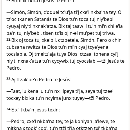
Bix e xiˈ tkbaˈn Jesús te Pedro:
―Simón, Simón, cˈoquel tcˈuˈja tiˈj cxeˈl nkbaˈna tey. O
tzˈoc tkanen Satanás te Dios tuˈn toca tuj niyˈbebl
cyuyaj niyˈtl nxnakˈatza. Bix taj taaw il tuˈn miˈn chi eˈla
baˈn tuj niyˈbebl, tisen tzˈis oj n‑el muˈpet tuj triwa.
32
Bix oj toca tuj xkelbil, ctzpetela, Simón. Pero o chin
cubsana nwitza te Dios tuˈn miˈn cyaj tcyeˈyena
tocslabla. Oj tmeltzˈaja tuya Dios, ctzaal tonena cyiˈj
niyˈtl nxnakˈatza tuˈn cycywix tuj cyocslabl―tz̈i Jesús te
Pedro.
33
Aj ttzakˈbeˈn Pedro te Jesús:
―Taat, lu kena lu tuˈn nxiˈ lpeya tiˈja, seya tuj tzeeˈ
tocxey bix ka tuˈn ncyima junx tuyey―tz̈i Pedro.
34
E xiˈ tkbaˈn Jesús texin:
―Pedro, cxeˈl nkbaˈna tey, te ja koniyan jaˈlewe, te
mitknaˈx tookˈ cooˈ, tuˈn ttz̈i tiˈja otktzen txiˈ tkbaˈna