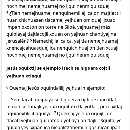
nochimej nemejhuamej no ijqui nenmiquisquej.
4
¿Tlen nemejhuamej nenquinemiliaj ica on majtlactli
huan chichuasen tlacamej yejhuan omiquej ijcuac
impan oxoton on torre ne Siloé, yejhuamej más
quipiayaj tlajtlacojli xquen on yejhuan chantiyaj ne
Jerusalén?
5
Nemechijlia ica ca, yej tla nemejhuamej
xnencajcahuasquej ica nenquichihuaj on tlen xcuajli,
nochimej nemejhuamej no ijqui nenmiquisquej.
Jesús oquixtij se ejemplo itech se higuera cojtli
yejhuan xtlaqui
6
Quemaj Jesús oquintlalilij yejhua in ejemplo:
―Sen tlacatl quipiaya se higuera cojtli ne ipan itlal,
niman se tonajli yejhua oquitato tla yotlac, pero xitlaj
oquinextilij itlaquilyo.
7
Quemaj yejhua oquijlij on
tlacatl yejhuan quinotequiyotiaya on tlajli: “Xquita, ye
quipia yeyi xipan ica nicualitztinemi higos nican ipan