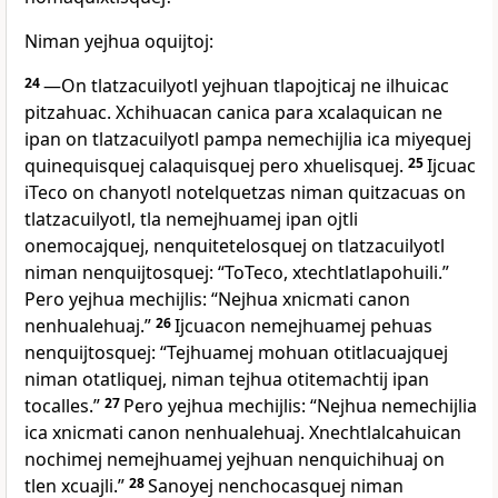
Niman yejhua oquijtoj:
24
―On tlatzacuilyotl yejhuan tlapojticaj ne ilhuicac
pitzahuac. Xchihuacan canica para xcalaquican ne
ipan on tlatzacuilyotl pampa nemechijlia ica miyequej
quinequisquej calaquisquej pero xhuelisquej.
25
Ijcuac
iTeco on chanyotl notelquetzas niman quitzacuas on
tlatzacuilyotl, tla nemejhuamej ipan ojtli
onemocajquej, nenquitetelosquej on tlatzacuilyotl
niman nenquijtosquej: “ToTeco, xtechtlatlapohuili.”
Pero yejhua mechijlis: “Nejhua xnicmati canon
nenhualehuaj.”
26
Ijcuacon nemejhuamej pehuas
nenquijtosquej: “Tejhuamej mohuan otitlacuajquej
niman otatliquej, niman tejhua otitemachtij ipan
tocalles.”
27
Pero yejhua mechijlis: “Nejhua nemechijlia
ica xnicmati canon nenhualehuaj. Xnechtlalcahuican
nochimej nemejhuamej yejhuan nenquichihuaj on
tlen xcuajli.”
28
Sanoyej nenchocasquej niman