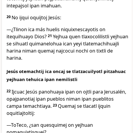
intepajsol ipan imahuan.
20
No ijqui oquijtoj Jesús:
―¿Tlinon ica más huelis niquixnescayotis on
itequihuayo Dios?
21
Yejhua quen tlaxocolilistli yejhuan
se sihuatl quimanelohua ican yeyi tlatemachihuajli
harina niman quemaj najcocui nochi on tixtli de
harina.
Jesús otemachtij ica oncaj se tlatzacuilyotl pitzahuac
yejhuan tehuica ipan nemilistli
22
Ijcuac Jesús panohuaya ipan on ojtli para Jerusalén,
opajpanotiaj ipan pueblos niman ipan pueblitos
campa temachtiaya.
23
Quemaj se tlacatl ijquin
oquitlajtoltij:
―ToTeco, ¿san quesquimej on yejhuan
nomaquixtisquej?