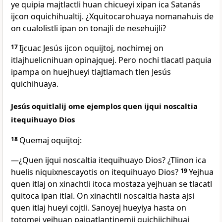
ye quipia majtlactli huan chicueyi xipan ica Satanás
ijcon oquichihualtij. ¿Xquitocarohuaya nomanahuis de
on cualolistli ipan on tonajli de nesehuijli?
17
Ijcuac Jesús ijcon oquijtoj, nochimej on
itlajhuelicnihuan opinajquej. Pero nochi tlacatl paquia
ipampa on huejhueyi tlajtlamach tlen Jesús
quichihuaya.
Jesús oquitlalij ome ejemplos quen ijqui noscaltia
itequihuayo Dios
18
Quemaj oquijtoj:
―¿Quen ijqui noscaltia itequihuayo Dios? ¿Tlinon ica
huelis niquixnescayotis on itequihuayo Dios?
19
Yejhua
quen itlaj on xinachtli itoca mostaza yejhuan se tlacatl
quitoca ipan itlal. On xinachtli noscaltia hasta ajsi
quen itlaj hueyi cojtli. Sanoyej hueyiya hasta on
totomej yejhuan pajpatlantinemij quichijchihuaj