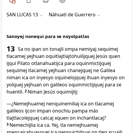
SAN LUCAS 13
Náhuatl de Guerrero
Sanoyej nonequi para se noyolpatlas
13
Sa no ipan on tonajli ompa nemiyaj sequimej
tlacamej yejhuan oquitlajtlajtohuilijquej Jesús quen
ijqui Pilato otlanahuatijca para oquinmictijquej
sequimej tlacamej yejhuan chanejquej ne Galilea
niman ica on inyesyo oquinelojquej ihuan inyesyo on
yolquej yejhuan on galileos oquinmictijquej para se
huentli.
2
Niman Jesús oquimijlij:
―¿Nemejhuamej nenquinemiliaj ica on tlacamej
galileos ijcon impan onochiu pampa más
tlajtlacolejquej catcaj xquen on inchantlacaj?
3
Nemechijlia ica ca. Yej, tla nemejhuamej
xnencajcahuasquej ica nenquichihuaj on tlen xcuajli,