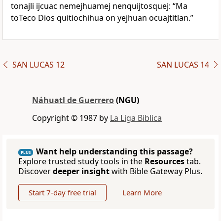
tonajli ijcuac nemejhuamej nenquijtosquej: “Ma
toTeco Dios quitiochihua on yejhuan ocuajtitlan.”
SAN LUCAS 12
SAN LUCAS 14
Náhuatl de Guerrero
(NGU)
Copyright © 1987 by
La Liga Biblica
Want help understanding this passage?
PLUS
Explore trusted study tools in the
Resources
tab.
Discover
deeper insight
with Bible Gateway Plus.
Start 7-day free trial
Learn More