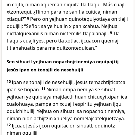
in cojtli, niman xqueman niquita tla tlaqui. Más cuajli
xtzontequi. ¿Tlinon para ne san tlalcuiticaj niman
xtlaqui?”
8
Pero on yejhuan quinotequiyotiaya on tlajli
oquijlij: “Señor, sa yejhua in xipan xcahua. Nejhua
nictlalquexanilis niman nictemilis tlapalanajli.
9
Tla
tlaquis cuajli yes, pero tla xotlac, ijcuacon quemaj
titlanahuatis para ma quitzontequican.”
Sen sihuatl yejhuan nopachojtinemiya oquipajtij
Jesús ipan on tonajli de nesehuijli
10
Ipan se tonajli de nesehuijli, Jesús temachtijticatca
ipan se tiopan.
11
Niman ompa nemiya se sihuatl
yejhuan ye quipiaya majtlactli huan chicueyi xipan ica
cualohuaya, pampa on xcuajli espíritu yejhuan ijqui
oquichihuilij. Yejhua on sihuatl sa nopachojtinemiya,
niman nion achijtzin xhueliya nomelajcatelquetzaya.
12
Ijcuac Jesús ijcon oquitac on sihuatl, oquinotz
niman oquijlij: