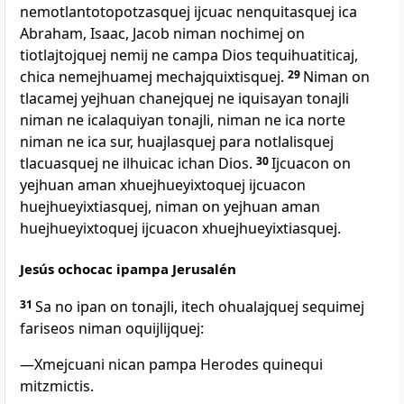
nemotlantotopotzasquej ijcuac nenquitasquej ica
Abraham, Isaac, Jacob niman nochimej on
tiotlajtojquej nemij ne campa Dios tequihuatiticaj,
chica nemejhuamej mechajquixtisquej.
29
Niman on
tlacamej yejhuan chanejquej ne iquisayan tonajli
niman ne icalaquiyan tonajli, niman ne ica norte
niman ne ica sur, huajlasquej para notlalisquej
tlacuasquej ne ilhuicac ichan Dios.
30
Ijcuacon on
yejhuan aman xhuejhueyixtoquej ijcuacon
huejhueyixtiasquej, niman on yejhuan aman
huejhueyixtoquej ijcuacon xhuejhueyixtiasquej.
Jesús ochocac ipampa Jerusalén
31
Sa no ipan on tonajli, itech ohualajquej sequimej
fariseos niman oquijlijquej:
―Xmejcuani nican pampa Herodes quinequi
mitzmictis.