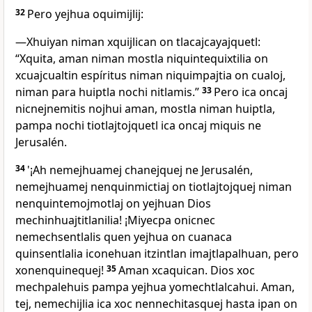
32
Pero yejhua oquimijlij:
―Xhuiyan niman xquijlican on tlacajcayajquetl:
“Xquita, aman niman mostla niquintequixtilia on
xcuajcualtin espíritus niman niquimpajtia on cualoj,
niman para huiptla nochi nitlamis.”
33
Pero ica oncaj
nicnejnemitis nojhui aman, mostla niman huiptla,
pampa nochi tiotlajtojquetl ica oncaj miquis ne
Jerusalén.
34
'¡Ah nemejhuamej chanejquej ne Jerusalén,
nemejhuamej nenquinmictiaj on tiotlajtojquej niman
nenquintemojmotlaj on yejhuan Dios
mechinhuajtitlanilia! ¡Miyecpa onicnec
nemechsentlalis quen yejhua on cuanaca
quinsentlalia iconehuan itzintlan imajtlapalhuan, pero
xonenquinequej!
35
Aman xcaquican. Dios xoc
mechpalehuis pampa yejhua yomechtlalcahui. Aman,
tej, nemechijlia ica xoc nennechitasquej hasta ipan on