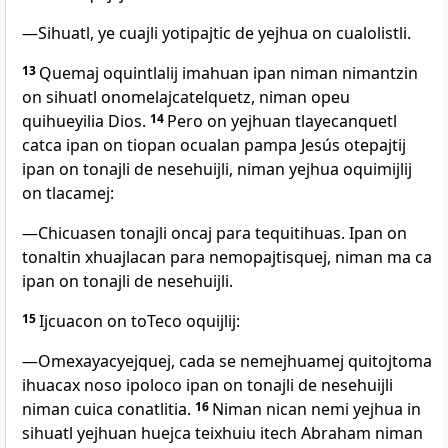
―Sihuatl, ye cuajli yotipajtic de yejhua on cualolistli.
13
Quemaj oquintlalij imahuan ipan niman nimantzin
on sihuatl onomelajcatelquetz, niman opeu
quihueyilia Dios.
14
Pero on yejhuan tlayecanquetl
catca ipan on tiopan ocualan pampa Jesús otepajtij
ipan on tonajli de nesehuijli, niman yejhua oquimijlij
on tlacamej:
―Chicuasen tonajli oncaj para tequitihuas. Ipan on
tonaltin xhuajlacan para nemopajtisquej, niman ma ca
ipan on tonajli de nesehuijli.
15
Ijcuacon on toTeco oquijlij:
―Omexayacyejquej, cada se nemejhuamej quitojtoma
ihuacax noso ipoloco ipan on tonajli de nesehuijli
niman cuica conatlitia.
16
Niman nican nemi yejhua in
sihuatl yejhuan huejca teixhuiu itech Abraham niman