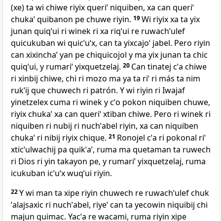
(xe) ta wi chiwe riyix queriˈ niquiben, xa can queriˈ
chukaˈ quibanon pe chuwe riyin.
19
Wi riyix xa ta yix
junan quiqˈui ri winek ri xa riqˈui re ruwachˈulef
quicukuban wi quicˈuˈx, can ta yixcajoˈ jabel. Pero riyin
can xixinchaˈ yan pe chiquicojol y ma yix junan ta chic
quiqˈui, y rumariˈ yixquetzelaj.
20
Can tinatej cˈa chiwe
ri xinbij chiwe, chi ri mozo ma ya ta riˈ ri más ta nim
rukˈij que chuwech ri patrón. Y wi riyin ri Iwajaf
yinetzelex cuma ri winek y cˈo pokon niquiben chuwe,
riyix chukaˈ xa can queriˈ xtiban chiwe. Pero ri winek ri
niquiben ri nubij ri nuchˈabel riyin, xa can niquiben
chukaˈ ri nibij riyix chique.
21
Ronojel cˈa ri pokonal riˈ
xticˈulwachij pa quikˈaˈ, ruma ma quetaman ta ruwech
ri Dios ri yin takayon pe, y rumariˈ yixquetzelaj, ruma
icukuban icˈuˈx wuqˈui riyin.
22
Y wi man ta xipe riyin chuwech re ruwachˈulef chuk
ˈalajsaxic ri nuchˈabel, riyeˈ can ta yecowin niquibij chi
majun quimac. Yacˈa re wacami, ruma riyin xipe