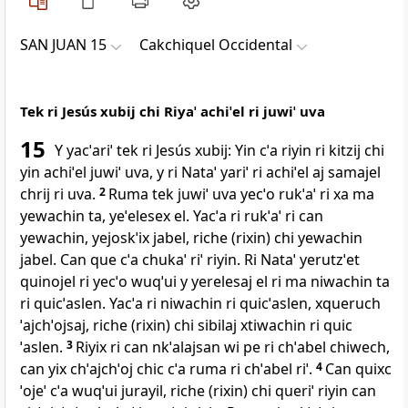
SAN JUAN 15
Cakchiquel Occidental
Tek ri Jesús xubij chi Riyaˈ achiˈel ri juwiˈ uva
15
Y yacˈariˈ tek ri Jesús xubij: Yin cˈa riyin ri kitzij chi
yin achiˈel juwiˈ uva, y ri Nataˈ yariˈ ri achiˈel aj samajel
chrij ri uva.
2
Ruma tek juwiˈ uva yecˈo rukˈaˈ ri xa ma
yewachin ta, yeˈelesex el. Yacˈa ri rukˈaˈ ri can
yewachin, yejoskˈix jabel, riche (rixin) chi yewachin
jabel. Can que cˈa chukaˈ riˈ riyin. Ri Nataˈ yerutzˈet
quinojel ri yecˈo wuqˈui y yerelesaj el ri ma niwachin ta
ri quicˈaslen. Yacˈa ri niwachin ri quicˈaslen, xqueruch
ˈajchˈojsaj, riche (rixin) chi sibilaj xtiwachin ri quic
ˈaslen.
3
Riyix ri can nkˈalajsan wi pe ri chˈabel chiwech,
can yix chˈajchˈoj chic cˈa ruma ri chˈabel riˈ.
4
Can quixc
ˈojeˈ cˈa wuqˈui jurayil, riche (rixin) chi queriˈ riyin can