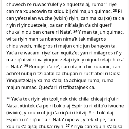
chuwech re ruwachˈulef y xinquetzelaj, rumariˈ riyeˈ
can ma xquecowin ta xtiquibij chi majun quimac.
23
Ri
can yeˈetzelan wuche (wixin) riyin, can ma xu (xe) ta cˈa
riyin ri yinquetzelaj, xa can nikˈalajin cˈa chi queriˈ
chukaˈ niquiben chare ri Nataˈ.
24
Y man ta jun quimac,
wi ta riyin man ta nbanon nimaˈk tak milagros
chiquiwech, milagros ri majun chic jun banayon ta.
Yacˈa re wacami riyeˈ can xquitzˈet yan ri milagros riˈ y
ma riqˈui wi riˈ xa yinquetzelaj riyin y niquetzelaj chukaˈ
ri Nataˈ.
25
Ronojel cˈa reˈ, can ntajin chic rubanic, can
achiˈel nubij ri tzˈibatal ca chupan ri ruchˈabel ri Dios:
Yinquetzelaj y xa ma kˈalaj ta achique ruma, ruma
majun numac. Quecˈariˈ ri tzˈibatajnek ca.
26
Yacˈa tek riyin yin tzolijnek chic chilaˈ chicaj riqˈui ri
Nataˈ, xtintek cˈa pe ri Lokˈolaj Espíritu ri xtitoˈo iwuche
(iwixin), y xquixrutijoj cˈa riqˈui ri kitzij. Y ri Lokˈolaj
Espíritu riˈ riqˈui cˈa ri Nataˈ nipe wi, y tek xtipe, can
xquirukˈalajsaj chukaˈ riyin.
27
Y riyix can xquinikˈalajsaj