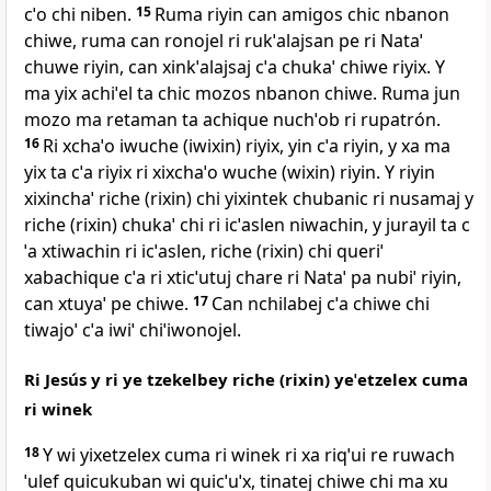
cˈo chi niben.
15
Ruma riyin can amigos chic nbanon
chiwe, ruma can ronojel ri rukˈalajsan pe ri Nataˈ
chuwe riyin, can xinkˈalajsaj cˈa chukaˈ chiwe riyix. Y
ma yix achiˈel ta chic mozos nbanon chiwe. Ruma jun
mozo ma retaman ta achique nuchˈob ri rupatrón.
16
Ri xchaˈo iwuche (iwixin) riyix, yin cˈa riyin, y xa ma
yix ta cˈa riyix ri xixchaˈo wuche (wixin) riyin. Y riyin
xixinchaˈ riche (rixin) chi yixintek chubanic ri nusamaj y
riche (rixin) chukaˈ chi ri icˈaslen niwachin, y jurayil ta c
ˈa xtiwachin ri icˈaslen, riche (rixin) chi queriˈ
xabachique cˈa ri xticˈutuj chare ri Nataˈ pa nubiˈ riyin,
can xtuyaˈ pe chiwe.
17
Can nchilabej cˈa chiwe chi
tiwajoˈ cˈa iwiˈ chiˈiwonojel.
Ri Jesús y ri ye tzekelbey riche (rixin) yeˈetzelex cuma
ri winek
18
Y wi yixetzelex cuma ri winek ri xa riqˈui re ruwach
ˈulef quicukuban wi quicˈuˈx, tinatej chiwe chi ma xu