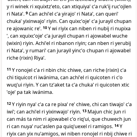
y ri winek ri xquixtzˈeto, can xtiquiyaˈ cˈa rukˈij rucˈojlen
ri Nataˈ.
9
Can achiˈel cˈa yirajoˈ ri Nataˈ, can queriˈ
chukaˈ yixinwajoˈ riyin. Can quixcˈojeˈ cˈa jurayil chupan
re ajowanic reˈ.
10
Y wi riyix can niben ri nubij ri nupixa
ˈ, can xquixcˈojeˈ cˈa jurayil chupan ri ajowabel wuche
(wixin) riyin. Achiˈel ri nbanon riyin; can nben ri yerubij
ri Nataˈ, y rumariˈ can jurayil yincˈo chupan ri ajowabel
riche (rixin) Riyaˈ.
11
Y ronojel cˈa ri nbin chic chiwe, can riche (rixin) cˈa
chi tiquicot ri iwánima, can achiˈel ri quicoten ri cˈo
wuqˈui riyin. Y can tzˈaket ta cˈa chukaˈ ri quicoten xtic
ˈojeˈ pa tak iwánima.
12
Y riyin nyaˈ cˈa ca re pixaˈ reˈ chiwe, chi can tiwajoˈ cˈa
iwiˈ; can achiˈel ri yixinwajoˈ riyin.
13
Majun chic jun ri
can más ta nim ri ajowabel cˈo riqˈui, que chuwech jun
ri can nuyaˈ rucˈaslen pa quiqˈuexel ri ramigos.
14
Y
riyix can yix nuˈamigos, wi niben ronojel ri nbij chiwe ri