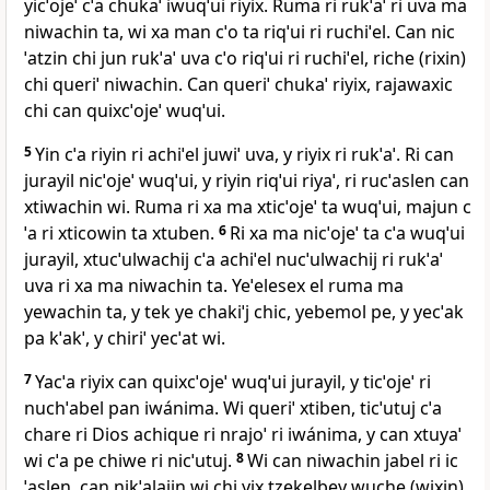
yicˈojeˈ cˈa chukaˈ iwuqˈui riyix. Ruma ri rukˈaˈ ri uva ma
niwachin ta, wi xa man cˈo ta riqˈui ri ruchiˈel. Can nic
ˈatzin chi jun rukˈaˈ uva cˈo riqˈui ri ruchiˈel, riche (rixin)
chi queriˈ niwachin. Can queriˈ chukaˈ riyix, rajawaxic
chi can quixcˈojeˈ wuqˈui.
5
Yin cˈa riyin ri achiˈel juwiˈ uva, y riyix ri rukˈaˈ. Ri can
jurayil nicˈojeˈ wuqˈui, y riyin riqˈui riyaˈ, ri rucˈaslen can
xtiwachin wi. Ruma ri xa ma xticˈojeˈ ta wuqˈui, majun c
ˈa ri xticowin ta xtuben.
6
Ri xa ma nicˈojeˈ ta cˈa wuqˈui
jurayil, xtucˈulwachij cˈa achiˈel nucˈulwachij ri rukˈaˈ
uva ri xa ma niwachin ta. Yeˈelesex el ruma ma
yewachin ta, y tek ye chakiˈj chic, yebemol pe, y yecˈak
pa kˈakˈ, y chiriˈ yecˈat wi.
7
Yacˈa riyix can quixcˈojeˈ wuqˈui jurayil, y ticˈojeˈ ri
nuchˈabel pan iwánima. Wi queriˈ xtiben, ticˈutuj cˈa
chare ri Dios achique ri nrajoˈ ri iwánima, y can xtuyaˈ
wi cˈa pe chiwe ri nicˈutuj.
8
Wi can niwachin jabel ri ic
ˈaslen, can nikˈalajin wi chi yix tzekelbey wuche (wixin),