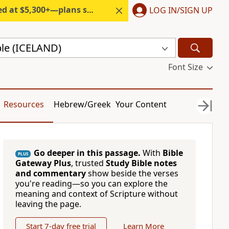
300+—plans start under $6/month.
LOG IN/SIGN UP
ble (ICELAND)
Font Size
Resources
Hebrew/Greek
Your Content
Go deeper in this passage.
With
Bible
PLUS
Gateway Plus
, trusted
Study Bible notes
and commentary
show beside the verses
you're reading—so you can explore the
meaning and context of Scripture without
leaving the page.
Start 7-day free trial
Learn More