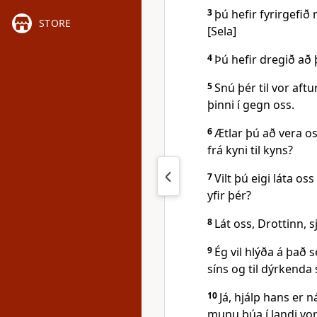
3
þú hefir fyrirgefið 
STORE
[Sela]
4
Þú hefir dregið að þ
5
Snú þér til vor aft
þinni í gegn oss.
6
Ætlar þú að vera oss
frá kyni til kyns?
7
Vilt þú eigi láta os
yfir þér?
8
Lát oss, Drottinn, 
9
Ég vil hlýða á það s
síns og til dýrkenda s
10
Já, hjálp hans er 
munu búa í landi vor