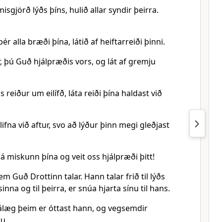
misgjörð lýðs þíns, hulið allar syndir þeirra.
ér alla bræði þína, látið af heiftarreiði þinni.
ur, þú Guð hjálpræðis vors, og lát af gremju
 reiður um eilífð, láta reiði þína haldast við
s lifna við aftur, svo að lýður þinn megi gleðjast
sjá miskunn þína og veit oss hjálpræði þitt!
em Guð Drottinn talar. Hann talar frið til lýðs
inna og til þeirra, er snúa hjarta sínu til hans.
nálæg þeim er óttast hann, og vegsemdir
u.