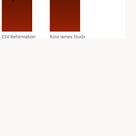
ESV Reformation
King James Study
Study Bible
Bible Notes
7
entries
PLUS
4
entries
NASB Charles F.
NIV Application
Stanley Life
Bible
Principles Bible
PLUS
Notes
6
entries