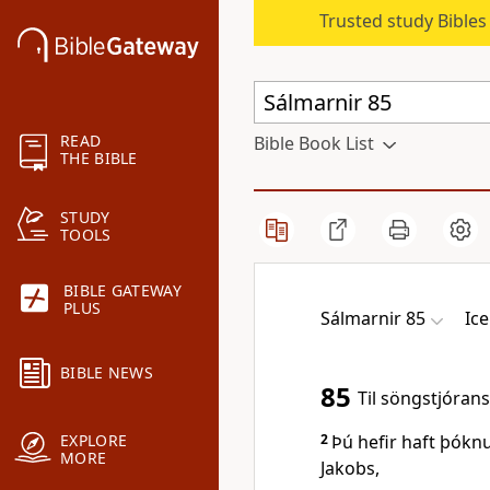
Trusted study Bible
READ
Bible Book List
THE BIBLE
STUDY
TOOLS
BIBLE GATEWAY
PLUS
Sálmarnir 85
Ice
BIBLE NEWS
85
Til söngstjórans
2
Þú hefir haft þóknu
EXPLORE
MORE
Jakobs,