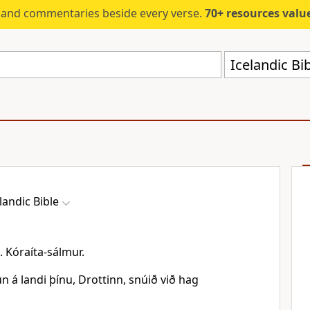
s and commentaries beside every verse.
70+ resources valued at $5,
Icelandic Bi
landic Bible
. Kóraíta-sálmur.
n á landi þínu, Drottinn, snúið við hag