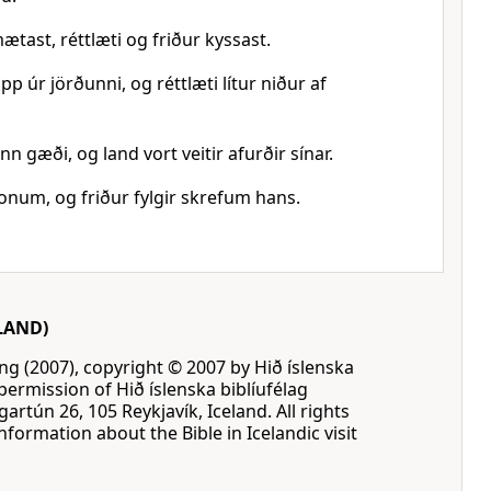
mætast, réttlæti og friður kyssast.
pp úr jörðunni, og réttlæti lítur niður af
n gæði, og land vort veitir afurðir sínar.
 honum, og friður fylgir skrefum hans.
LAND)
ing (2007), copyright © 2007 by Hið íslenska
permission of Hið íslenska biblíufélag
gartún 26, 105 Reykjavík, Iceland. All rights
formation about the Bible in Icelandic visit