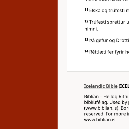
11
Elska og trúfesti 
12
Trúfesti sprettur u
himni.
13
Þá gefur og Drottin
14
Réttlæti fer fyrir
Icelandic Bible
(ICE
Biblían – Heilög Ritn
biblíufélag. Used by 
(www.biblian.is), Bor
reserved. For more in
www.biblian.is.