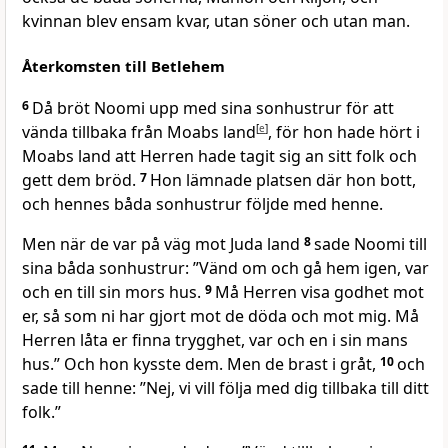
kvinnan blev ensam kvar, utan söner och utan man.
Återkomsten till Betlehem
6
Då bröt Noomi upp med sina sonhustrur för att
vända tillbaka från Moabs land
[
e
]
, för hon hade hört i
Moabs land att Herren hade tagit sig an sitt folk och
gett dem bröd.
7
Hon lämnade platsen där hon bott,
och hennes båda sonhustrur följde med henne.
Men när de var på väg mot Juda land
8
sade Noomi till
sina båda sonhustrur: ”Vänd om och gå hem igen, var
och en till sin mors hus.
9
Må Herren visa godhet mot
er, så som ni har gjort mot de döda och mot mig. Må
Herren låta er finna trygghet, var och en i sin mans
hus.” Och hon kysste dem. Men de brast i gråt,
10
och
sade till henne: ”Nej, vi vill följa med dig tillbaka till ditt
folk.”