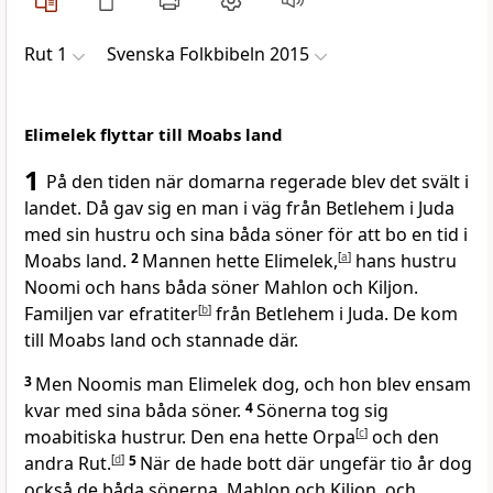
Rut 1
Svenska Folkbibeln 2015
Elimelek flyttar till Moabs land
1
På den tiden när domarna regerade blev det svält i
landet. Då gav sig en man i väg från Betlehem i Juda
med sin hustru och sina båda söner för att bo en tid i
Moabs land.
2
Mannen hette Elimelek,
[
a
]
hans hustru
Noomi och hans båda söner Mahlon och Kiljon.
Familjen var efratiter
[
b
]
från Betlehem i Juda. De kom
till Moabs land och stannade där.
3
Men Noomis man Elimelek dog, och hon blev ensam
kvar med sina båda söner.
4
Sönerna tog sig
moabitiska hustrur. Den ena hette Orpa
[
c
]
och den
andra Rut.
[
d
]
5
När de hade bott där ungefär tio år dog
också de båda sönerna, Mahlon och Kiljon, och