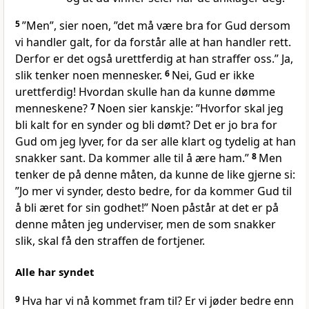
5
”Men”, sier noen, ”det må være bra for Gud dersom
vi handler galt, for da forstår alle at han handler rett.
Derfor er det også urettferdig at han straffer oss.” Ja,
slik tenker noen mennesker.
6
Nei, Gud er ikke
urettferdig! Hvordan skulle han da kunne dømme
menneskene?
7
Noen sier kanskje: ”Hvorfor skal jeg
bli kalt for en synder og bli dømt? Det er jo bra for
Gud om jeg lyver, for da ser alle klart og tydelig at han
snakker sant. Da kommer alle til å ære ham.”
8
Men
tenker de på denne måten, da kunne de like gjerne si:
”Jo mer vi synder, desto bedre, for da kommer Gud til
å bli æret for sin godhet!” Noen påstår at det er på
denne måten jeg underviser, men de som snakker
slik, skal få den straffen de fortjener.
Alle har syndet
9
Hva har vi nå kommet fram til? Er vi jøder bedre enn