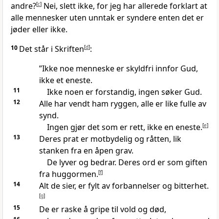
andre?
[
c
]
Nei, slett ikke, for jeg har allerede forklart at
alle mennesker uten unntak er syndere enten det er
jøder eller ikke.
10
Det står i Skriften
[
d
]
:
”Ikke noe menneske er skyldfri innfor Gud,
ikke et eneste.
11
Ikke noen er forstandig, ingen søker Gud.
12
Alle har vendt ham ryggen, alle er like fulle av
synd.
Ingen gjør det som er rett, ikke en eneste.
[
e
]
13
Deres prat er motbydelig og råtten, lik
stanken fra en åpen grav.
De lyver og bedrar. Deres ord er som giften
fra huggormen.
[
f
]
14
Alt de sier, er fylt av forbannelser og bitterhet.
[
g
]
15
De er raske å gripe til vold og død,