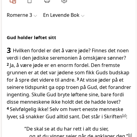
Romerne 3
En Levende Bok
Gud holder løftet sitt
3
Hvilken fordel er det å være jøde? Finnes det noen
verdi i den jødiske seremonien å omskjære sønner?
2
Ja, å være jøde er en enorm fordel. Den fremste
grunnen er at det var jødene som fikk Guds budskap
for å spre det videre til andre.
3
At visse jøder på et
seinere tidspunkt ga opp troen på Gud, det forandrer
ingenting. Skulle Gud bryte løftene sine, bare fordi
disse menneskene ikke holdt det de hadde lovet?
4
Selvfølgelig ikke! Selv om hvert eneste menneske
lyver, så snakker Gud alltid sant. Det står i Skriften
[
a
]
:
”De skal se at du har rett i alt du sier,
og at du vinner seier når de anklager deg.”
[
b
]