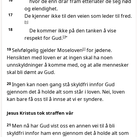
16
hvor de enn drar fram etterlater de seg nød
og elendighet.
17
De kjenner ikke til den veien som leder til fred.
[
h
]
18
De kommer ikke på den tanken å vise
respekt for Gud.
[
i
]
”
19
Selvfølgelig gjelder Moseloven
[
j
]
for jødene.
Hensikten med loven er at ingen skal ha noen
unnskyldninger å komme med, og at alle mennesker
skal bli dømt av Gud.
20
Ingen kan noen gang stå skyldfri innfor Gud
gjennom det å holde alt som står i loven. Nei, loven
kan bare få oss til å innse at vi er syndere.
Jesus Kristus tok straffen vår
21
Men nå har Gud vist oss en annen vei til å bli
skyldfri innfor ham enn gjennom det å holde alt som