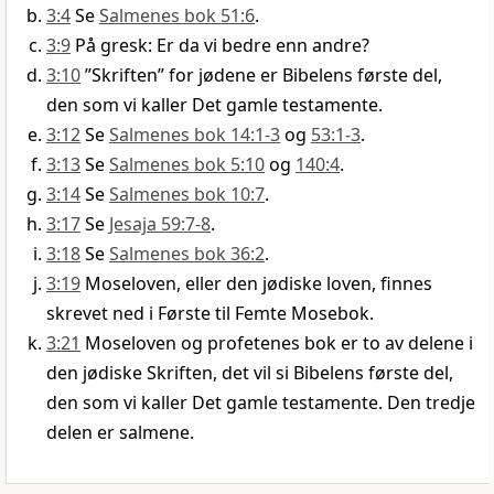
3:4
Se
Salmenes bok 51:6
.
3:9
På gresk: Er da vi bedre enn andre?
3:10
”Skriften” for jødene er Bibelens første del,
den som vi kaller Det gamle testamente.
3:12
Se
Salmenes bok 14:1-3
og
53:1-3
.
3:13
Se
Salmenes bok 5:10
og
140:4
.
3:14
Se
Salmenes bok 10:7
.
3:17
Se
Jesaja 59:7-8
.
3:18
Se
Salmenes bok 36:2
.
3:19
Moseloven, eller den jødiske loven, finnes
skrevet ned i Første til Femte Mosebok.
3:21
Moseloven og profetenes bok er to av delene i
den jødiske Skriften, det vil si Bibelens første del,
den som vi kaller Det gamle testamente. Den tredje
delen er salmene.