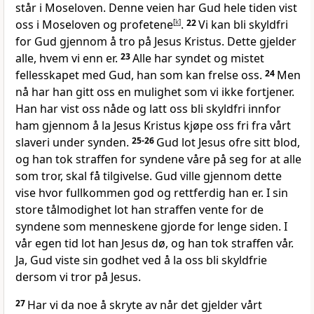
står i Moseloven. Denne veien har Gud hele tiden vist
oss i Moseloven og profetene
[
k
]
.
22
Vi kan bli skyldfri
for Gud gjennom å tro på Jesus Kristus. Dette gjelder
alle, hvem vi enn er.
23
Alle har syndet og mistet
fellesskapet med Gud, han som kan frelse oss.
24
Men
nå har han gitt oss en mulighet som vi ikke fortjener.
Han har vist oss nåde og latt oss bli skyldfri innfor
ham gjennom å la Jesus Kristus kjøpe oss fri fra vårt
slaveri under synden.
25-26
Gud lot Jesus ofre sitt blod,
og han tok straffen for syndene våre på seg for at alle
som tror, skal få tilgivelse. Gud ville gjennom dette
vise hvor fullkommen god og rettferdig han er. I sin
store tålmodighet lot han straffen vente for de
syndene som menneskene gjorde for lenge siden. I
vår egen tid lot han Jesus dø, og han tok straffen vår.
Ja, Gud viste sin godhet ved å la oss bli skyldfrie
dersom vi tror på Jesus.
27
Har vi da noe å skryte av når det gjelder vårt