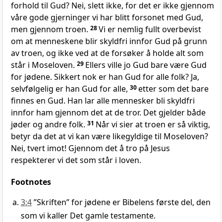
forhold til Gud? Nei, slett ikke, for det er ikke gjennom
våre gode gjerninger vi har blitt forsonet med Gud,
men gjennom troen.
28
Vi er nemlig fullt overbevist
om at menneskene blir skyldfri innfor Gud på grunn
av troen, og ikke ved at de forsøker å holde alt som
står i Moseloven.
29
Ellers ville jo Gud bare være Gud
for jødene. Sikkert nok er han Gud for alle folk? Ja,
selvfølgelig er han Gud for alle,
30
etter som det bare
finnes en Gud. Han lar alle mennesker bli skyldfri
innfor ham gjennom det at de tror. Det gjelder både
jøder og andre folk.
31
Når vi sier at troen er så viktig,
betyr da det at vi kan være likegyldige til Moseloven?
Nei, tvert imot! Gjennom det å tro på Jesus
respekterer vi det som står i loven.
Footnotes
3:4
”Skriften” for jødene er Bibelens første del, den
som vi kaller Det gamle testamente.