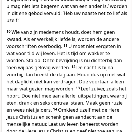
u mag niet iets begeren wat van een ander is,’ worden
in dit ene gebod vervuld: ‘Heb uw naaste net zo lief als
uzelf.’
10
Wie van zijn medemens houdt, doet hem geen
kwaad. Als er werkelijk liefde is, worden de andere
voorschriften overbodig.
11
U moet niet vergeten in
wat voor tijd wij leven. Het is tijd om wakker te
worden. Sta op! Onze bevrijding is nu dichterbij dan
toen wij pas gelovig werden.
12
De nacht is bijna
voorbij, dan breekt de dag aan. Houd dus op met wat
het daglicht niet kan verdragen. Doe voortaan alleen
maar wat gezien mag worden.
13
Leef zuiver, zoals het
hoort. Doe niet mee aan allerlei uitspattingen, waarbij
eten, drank en seks centraal staan. Maak geen ruzie
en wees niet jaloers.
14
Omkleed uzelf met de Here
Jezus Christus en schenk geen aandacht aan de
menselijke natuur. Laat uw leven beheerst worden
door de Here Jezus Christus en geef niet toe aan uw