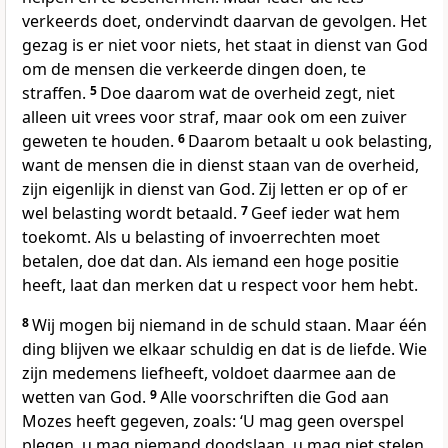
verkeerds doet, ondervindt daarvan de gevolgen. Het
gezag is er niet voor niets, het staat in dienst van God
om de mensen die verkeerde dingen doen, te
straffen.
5
Doe daarom wat de overheid zegt, niet
alleen uit vrees voor straf, maar ook om een zuiver
geweten te houden.
6
Daarom betaalt u ook belasting,
want de mensen die in dienst staan van de overheid,
zijn eigenlijk in dienst van God. Zij letten er op of er
wel belasting wordt betaald.
7
Geef ieder wat hem
toekomt. Als u belasting of invoerrechten moet
betalen, doe dat dan. Als iemand een hoge positie
heeft, laat dan merken dat u respect voor hem hebt.
8
Wij mogen bij niemand in de schuld staan. Maar één
ding blijven we elkaar schuldig en dat is de liefde. Wie
zijn medemens liefheeft, voldoet daarmee aan de
wetten van God.
9
Alle voorschriften die God aan
Mozes heeft gegeven, zoals: ‘U mag geen overspel
plegen, u mag niemand doodslaan, u mag niet stelen,