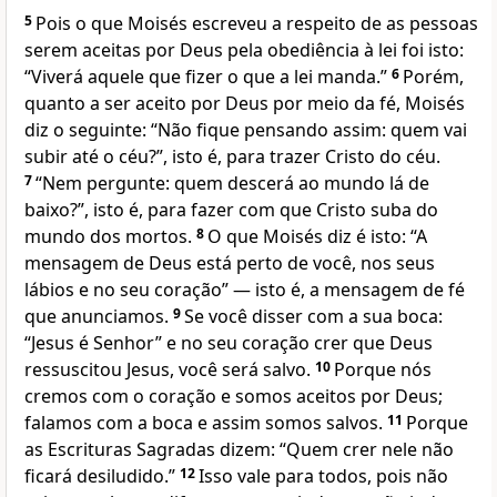
5
Pois o que Moisés escreveu a respeito de as pessoas
serem aceitas por Deus pela obediência à lei foi isto:
“Viverá aquele que fizer o que a lei manda.”
6
Porém,
quanto a ser aceito por Deus por meio da fé, Moisés
diz o seguinte: “Não fique pensando assim: quem vai
subir até o céu?”, isto é, para trazer Cristo do céu.
7
“Nem pergunte: quem descerá ao mundo lá de
baixo?”, isto é, para fazer com que Cristo suba do
mundo dos mortos.
8
O que Moisés diz é isto: “A
mensagem de Deus está perto de você, nos seus
lábios e no seu coração” — isto é, a mensagem de fé
que anunciamos.
9
Se você disser com a sua boca:
“Jesus é Senhor” e no seu coração crer que Deus
ressuscitou Jesus, você será salvo.
10
Porque nós
cremos com o coração e somos aceitos por Deus;
falamos com a boca e assim somos salvos.
11
Porque
as Escrituras Sagradas dizem: “Quem crer nele não
ficará desiludido.”
12
Isso vale para todos, pois não