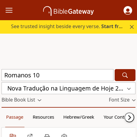
See trusted insight beside every verse.
Start free.
Nova Traduҫão na Linguagem de Hoje 2000 (NTLH)
Bible Book List
Font Size
Passage
Resources
Hebrew/Greek
Your Content