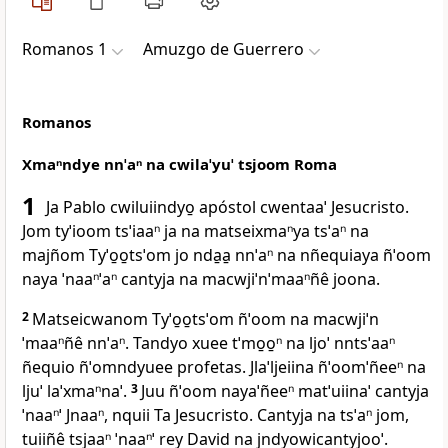
Romanos 1
Amuzgo de Guerrero
Romanos
Xmaⁿndye nnˈaⁿ na cwilaˈyuˈ tsjoom Roma
1
Ja Pablo cwiluiindyo̱ apóstol cwentaaˈ Jesucristo.
Jom tyˈioom tsˈiaaⁿ ja na matseixmaⁿya tsˈaⁿ na
majñom Tyˈo̱o̱tsˈom jo nda̱a̱ nnˈaⁿ na nñequiaya ñˈoom
naya ˈnaaⁿˈaⁿ cantyja na macwjiˈnˈmaaⁿñê joona.
2
Matseicwanom Tyˈo̱o̱tsˈom ñˈoom na macwjiˈn
ˈmaaⁿñê nnˈaⁿ. Tandyo xuee tˈmo̱o̱ⁿ na ljoˈ nntsˈaaⁿ
ñequio ñˈomndyuee profetas. Jlaˈljeiina ñˈoomˈñeeⁿ na
ljuˈ laˈxmaⁿnaˈ.
3
Juu ñˈoom nayaˈñeeⁿ matˈuiinaˈ cantyja
ˈnaaⁿˈ Jnaaⁿ, nquii Ta Jesucristo. Cantyja na tsˈaⁿ jom,
tuiiñê tsjaaⁿ ˈnaaⁿˈ rey David na jndyowicantyjooˈ.