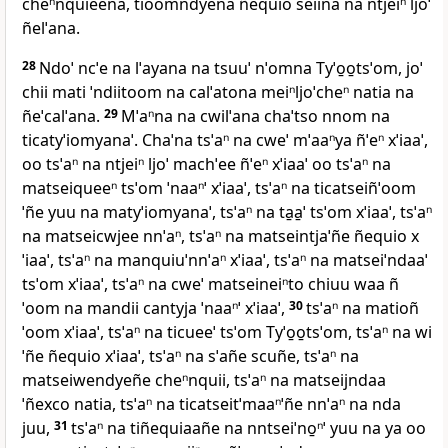
cheⁿnquieena, tioomndyena ñequio seiina na ntjeiⁿ ljoˈ
ñelˈana.
28
Ndoˈ ncˈe na lˈayana na tsuuˈ nˈomna Tyˈo̱o̱tsˈom, joˈ
chii mati ˈndiitoom na calˈatona meiⁿljoˈcheⁿ natia na
ñeˈcalˈana.
29
Mˈaⁿna na cwilˈana chaˈtso nnom na
ticatyˈiomyanaˈ. Chaˈna tsˈaⁿ na cweˈ mˈaaⁿya ñˈeⁿ xˈiaaˈ,
oo tsˈaⁿ na ntjeiⁿ ljoˈ machˈee ñˈeⁿ xˈiaaˈ oo tsˈaⁿ na
matseiqueeⁿ tsˈom ˈnaaⁿˈ xˈiaaˈ, tsˈaⁿ na ticatseiñˈoom
ˈñe yuu na matyˈiomyanaˈ, tsˈaⁿ na ta̱a̱ˈ tsˈom xˈiaaˈ, tsˈaⁿ
na matseicwjee nnˈaⁿ, tsˈaⁿ na matseintjaˈñe ñequio x
ˈiaaˈ, tsˈaⁿ na manquiuˈnnˈaⁿ xˈiaaˈ, tsˈaⁿ na matseiˈndaaˈ
tsˈom xˈiaaˈ, tsˈaⁿ na cweˈ matseineiⁿto chiuu waa ñ
ˈoom na mandii cantyja ˈnaaⁿˈ xˈiaaˈ,
30
tsˈaⁿ na matioñ
ˈoom xˈiaaˈ, tsˈaⁿ na ticueeˈ tsˈom Tyˈo̱o̱tsˈom, tsˈaⁿ na wi
ˈñe ñequio xˈiaaˈ, tsˈaⁿ na sˈañe scuñe, tsˈaⁿ na
matseiwendyeñe cheⁿnquii, tsˈaⁿ na matseijndaa
ˈñexco natia, tsˈaⁿ na ticatseitˈmaaⁿˈñe nnˈaⁿ na nda
juu,
31
tsˈaⁿ na tiñequiaañe na nntseiˈno̱ⁿˈ yuu na ya oo