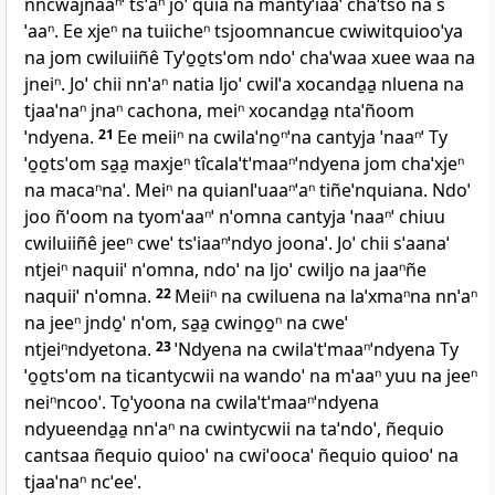
nncwajnaaⁿˈ tsˈaⁿ joˈ quia na mantyˈiaaˈ chaˈtso na s
ˈaaⁿ. Ee xjeⁿ na tuiicheⁿ tsjoomnancue cwiwitquiooˈya
na jom cwiluiiñê Tyˈo̱o̱tsˈom ndoˈ chaˈwaa xuee waa na
jneiⁿ. Joˈ chii nnˈaⁿ natia ljoˈ cwilˈa xocanda̱a̱ nluena na
tjaaˈnaⁿ jnaⁿ cachona, meiⁿ xocanda̱a̱ ntaˈñoom
ˈndyena.
21
Ee meiiⁿ na cwilaˈno̱ⁿˈna cantyja ˈnaaⁿˈ Ty
ˈo̱o̱tsˈom sa̱a̱ maxjeⁿ tîcalaˈtˈmaaⁿˈndyena jom chaˈxjeⁿ
na macaⁿnaˈ. Meiⁿ na quianlˈuaaⁿˈaⁿ tiñeˈnquiana. Ndoˈ
joo ñˈoom na tyomˈaaⁿˈ nˈomna cantyja ˈnaaⁿˈ chiuu
cwiluiiñê jeeⁿ cweˈ tsˈiaaⁿˈndyo joonaˈ. Joˈ chii sˈaanaˈ
ntjeiⁿ naquiiˈ nˈomna, ndoˈ na ljoˈ cwiljo na jaaⁿñe
naquiiˈ nˈomna.
22
Meiiⁿ na cwiluena na laˈxmaⁿna nnˈaⁿ
na jeeⁿ jndo̱ˈ nˈom, sa̱a̱ cwino̱o̱ⁿ na cweˈ
ntjeiⁿndyetona.
23
ˈNdyena na cwilaˈtˈmaaⁿˈndyena Ty
ˈo̱o̱tsˈom na ticantycwii na wandoˈ na mˈaaⁿ yuu na jeeⁿ
neiⁿncooˈ. To̱ˈyoona na cwilaˈtˈmaaⁿˈndyena
ndyueenda̱a̱ nnˈaⁿ na cwintycwii na taˈndoˈ, ñequio
cantsaa ñequio quiooˈ na cwiˈoocaˈ ñequio quiooˈ na
tjaaˈnaⁿ ncˈeeˈ.