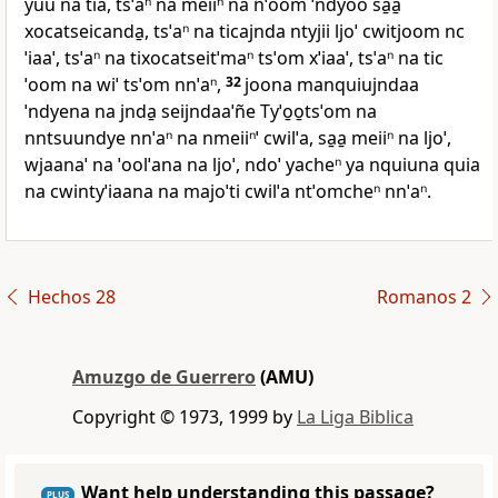
yuu na tia, tsˈaⁿ na meiiⁿ na ñˈoom ˈndyoo sa̱a̱
xocatseicanda̱, tsˈaⁿ na ticajnda ntyjii ljoˈ cwitjoom nc
ˈiaaˈ, tsˈaⁿ na tixocatseitˈmaⁿ tsˈom xˈiaaˈ, tsˈaⁿ na tic
ˈoom na wiˈ tsˈom nnˈaⁿ,
32
joona manquiujndaa
ˈndyena na jnda̱ seijndaaˈñe Tyˈo̱o̱tsˈom na
nntsuundye nnˈaⁿ na nmeiiⁿˈ cwilˈa, sa̱a̱ meiiⁿ na ljoˈ,
wjaanaˈ na ˈoolˈana na ljoˈ, ndoˈ yacheⁿ ya nquiuna quia
na cwintyˈiaana na majoˈti cwilˈa ntˈomcheⁿ nnˈaⁿ.
Hechos 28
Romanos 2
Amuzgo de Guerrero
(AMU)
Copyright © 1973, 1999 by
La Liga Biblica
Want help understanding this passage?
PLUS