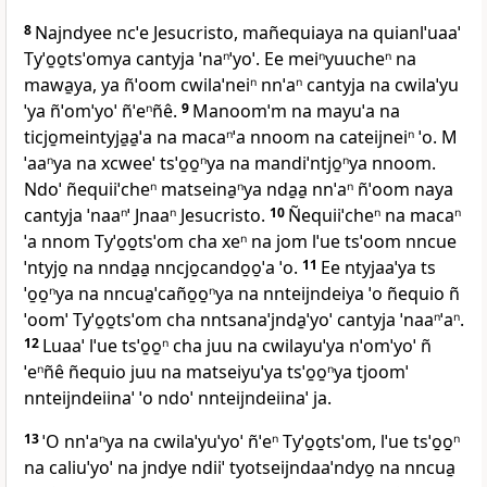
8
Najndyee ncˈe Jesucristo, mañequiaya na quianlˈuaaˈ
Tyˈo̱o̱tsˈomya cantyja ˈnaⁿˈyoˈ. Ee meiⁿyuucheⁿ na
mawa̱ya, ya ñˈoom cwilaˈneiⁿ nnˈaⁿ cantyja na cwilaˈyu
ˈya ñˈomˈyoˈ ñˈeⁿñê.
9
Manoomˈm na mayuˈa na
ticjo̱meintyja̱a̱ˈa na macaⁿˈa nnoom na cateijneiⁿ ˈo. M
ˈaaⁿya na xcweeˈ tsˈo̱o̱ⁿya na mandiˈntjo̱ⁿya nnoom.
Ndoˈ ñequiiˈcheⁿ matseina̱ⁿya nda̱a̱ nnˈaⁿ ñˈoom naya
cantyja ˈnaaⁿˈ Jnaaⁿ Jesucristo.
10
Ñequiiˈcheⁿ na macaⁿ
ˈa nnom Tyˈo̱o̱tsˈom cha xeⁿ na jom lˈue tsˈoom nncue
ˈntyjo̱ na nnda̱a̱ nncjo̱cando̱o̱ˈa ˈo.
11
Ee ntyjaaˈya ts
ˈo̱o̱ⁿya na nncua̱ˈcaño̱o̱ⁿya na nnteijndeiya ˈo ñequio ñ
ˈoomˈ Tyˈo̱o̱tsˈom cha nntsanaˈjnda̱ˈyoˈ cantyja ˈnaaⁿˈaⁿ.
12
Luaaˈ lˈue tsˈo̱o̱ⁿ cha juu na cwilayuˈya nˈomˈyoˈ ñ
ˈeⁿñê ñequio juu na matseiyuˈya tsˈo̱o̱ⁿya tjoomˈ
nnteijndeiinaˈ ˈo ndoˈ nnteijndeiinaˈ ja.
13
ˈO nnˈaⁿya na cwilaˈyuˈyoˈ ñˈeⁿ Tyˈo̱o̱tsˈom, lˈue tsˈo̱o̱ⁿ
na caliuˈyoˈ na jndye ndiiˈ tyotseijndaaˈndyo̱ na nncua̱