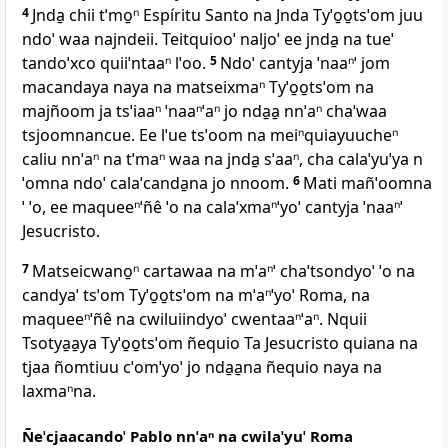
4
Jnda̱ chii tˈmo̱ⁿ Espíritu Santo na Jnda Tyˈo̱o̱tsˈom juu
ndoˈ waa najndeii. Teitquiooˈ naljoˈ ee jnda̱ na tueˈ
tandoˈxco quiiˈntaaⁿ lˈoo.
5
Ndoˈ cantyja ˈnaaⁿˈ jom
macandaya naya na matseixmaⁿ Tyˈo̱o̱tsˈom na
majñoom ja tsˈiaaⁿ ˈnaaⁿˈaⁿ jo nda̱a̱ nnˈaⁿ chaˈwaa
tsjoomnancue. Ee lˈue tsˈoom na meiⁿquiayuucheⁿ
caliu nnˈaⁿ na tˈmaⁿ waa na jnda̱ sˈaaⁿ, cha calaˈyuˈya n
ˈomna ndoˈ calaˈcanda̱na jo nnoom.
6
Mati mañˈoomna
ˈ ˈo, ee maqueeⁿˈñê ˈo na calaˈxmaⁿˈyoˈ cantyja ˈnaaⁿˈ
Jesucristo.
7
Matseicwano̱ⁿ cartawaa na mˈaⁿˈ chaˈtsondyoˈ ˈo na
candyaˈ tsˈom Tyˈo̱o̱tsˈom na mˈaⁿˈyoˈ Roma, na
maqueeⁿˈñê na cwiluiindyoˈ cwentaaⁿˈaⁿ. Nquii
Tsotya̱a̱ya Tyˈo̱o̱tsˈom ñequio Ta Jesucristo quiana na
tjaa ñomtiuu cˈomˈyoˈ jo nda̱a̱na ñequio naya na
laxmaⁿna.
Ñeˈcjaacandoˈ Pablo nnˈaⁿ na cwilaˈyuˈ Roma