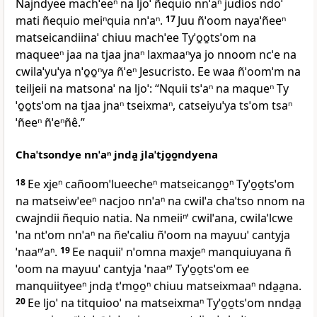
Najndyee machˈeeⁿ na ljoˈ ñequio nnˈaⁿ judíos ndoˈ
mati ñequio meiⁿquia nnˈaⁿ.
17
Juu ñˈoom nayaˈñeeⁿ
matseicandiinaˈ chiuu machˈee Tyˈo̱o̱tsˈom na
maqueeⁿ jaa na tjaa jnaⁿ laxmaaⁿya jo nnoom ncˈe na
cwilaˈyuˈya nˈo̱o̱ⁿya ñˈeⁿ Jesucristo. Ee waa ñˈoomˈm na
teiljeii na matsonaˈ na ljoˈ: “Nquii tsˈaⁿ na maqueⁿ Ty
ˈo̱o̱tsˈom na tjaa jnaⁿ tseixmaⁿ, catseiyuˈya tsˈom tsaⁿ
ˈñeeⁿ ñˈeⁿñê.”
Chaˈtsondye nnˈaⁿ jnda̱ jlaˈtjo̱o̱ndyena
18
Ee xjeⁿ cañoomˈlueecheⁿ matseicano̱o̱ⁿ Tyˈo̱o̱tsˈom
na matseiwˈeeⁿ nacjoo nnˈaⁿ na cwilˈa chaˈtso nnom na
cwajndii ñequio natia. Na nmeiiⁿˈ cwilˈana, cwilaˈlcwe
ˈna ntˈom nnˈaⁿ na ñeˈcaliu ñˈoom na mayuuˈ cantyja
ˈnaaⁿˈaⁿ.
19
Ee naquiiˈ nˈomna maxjeⁿ manquiuyana ñ
ˈoom na mayuuˈ cantyja ˈnaaⁿˈ Tyˈo̱o̱tsˈom ee
manquiityeeⁿ jnda̱ tˈmo̱o̱ⁿ chiuu matseixmaaⁿ nda̱a̱na.
20
Ee ljoˈ na titquiooˈ na matseixmaⁿ Tyˈo̱o̱tsˈom nnda̱a̱