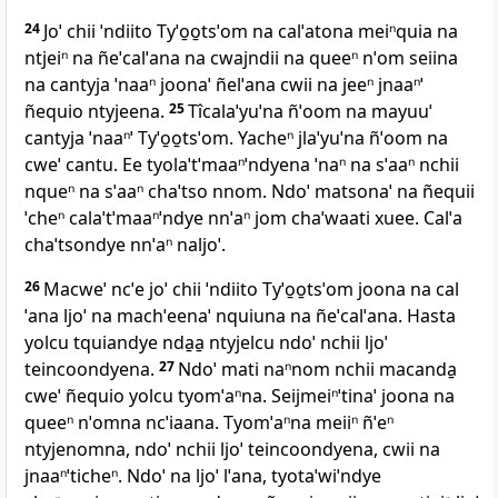
24
Joˈ chii ˈndiito Tyˈo̱o̱tsˈom na calˈatona meiⁿquia na
ntjeiⁿ na ñeˈcalˈana na cwajndii na queeⁿ nˈom seiina
na cantyja ˈnaaⁿ joonaˈ ñelˈana cwii na jeeⁿ jnaaⁿˈ
ñequio ntyjeena.
25
Tîcalaˈyuˈna ñˈoom na mayuuˈ
cantyja ˈnaaⁿˈ Tyˈo̱o̱tsˈom. Yacheⁿ jlaˈyuˈna ñˈoom na
cweˈ cantu. Ee tyolaˈtˈmaaⁿˈndyena ˈnaⁿ na sˈaaⁿ nchii
nqueⁿ na sˈaaⁿ chaˈtso nnom. Ndoˈ matsonaˈ na ñequii
ˈcheⁿ calaˈtˈmaaⁿˈndye nnˈaⁿ jom chaˈwaati xuee. Calˈa
chaˈtsondye nnˈaⁿ naljoˈ.
26
Macweˈ ncˈe joˈ chii ˈndiito Tyˈo̱o̱tsˈom joona na cal
ˈana ljoˈ na machˈeenaˈ nquiuna na ñeˈcalˈana. Hasta
yolcu tquiandye nda̱a̱ ntyjelcu ndoˈ nchii ljoˈ
teincoondyena.
27
Ndoˈ mati naⁿnom nchii macanda̱
cweˈ ñequio yolcu tyomˈaⁿna. Seijmeiⁿˈtinaˈ joona na
queeⁿ nˈomna ncˈiaana. Tyomˈaⁿna meiiⁿ ñˈeⁿ
ntyjenomna, ndoˈ nchii ljoˈ teincoondyena, cwii na
jnaaⁿˈticheⁿ. Ndoˈ na ljoˈ lˈana, tyotaˈwiˈndye