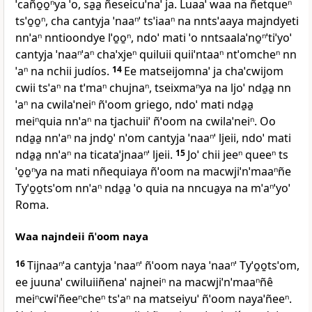
ˈcaño̱o̱ⁿya ˈo, sa̱a̱ ñeseicuˈnaˈ ja. Luaaˈ waa na ñetqueⁿ
tsˈo̱o̱ⁿ, cha cantyja ˈnaaⁿˈ tsˈiaaⁿ na nntsˈaaya majndyeti
nnˈaⁿ nntioondye lˈo̱o̱ⁿ, ndoˈ mati ˈo nntsaalaˈno̱ⁿˈtiˈyoˈ
cantyja ˈnaaⁿˈaⁿ chaˈxjeⁿ quiluii quiiˈntaaⁿ ntˈomcheⁿ nn
ˈaⁿ na nchii judíos.
14
Ee matseijomnaˈ ja chaˈcwijom
cwii tsˈaⁿ na tˈmaⁿ chujnaⁿ, tseixmaⁿya na ljoˈ nda̱a̱ nn
ˈaⁿ na cwilaˈneiⁿ ñˈoom griego, ndoˈ mati nda̱a̱
meiⁿquia nnˈaⁿ na tjachuiiˈ ñˈoom na cwilaˈneiⁿ. Oo
nda̱a̱ nnˈaⁿ na jndo̱ˈ nˈom cantyja ˈnaaⁿˈ ljeii, ndoˈ mati
nda̱a̱ nnˈaⁿ na ticataˈjnaaⁿˈ ljeii.
15
Joˈ chii jeeⁿ queeⁿ ts
ˈo̱o̱ⁿya na mati nñequiaya ñˈoom na macwjiˈnˈmaaⁿñe
Tyˈo̱o̱tsˈom nnˈaⁿ nda̱a̱ ˈo quia na nncua̱ya na mˈaⁿˈyoˈ
Roma.
Waa najndeii ñˈoom naya
16
Tijnaaⁿˈa cantyja ˈnaaⁿˈ ñˈoom naya ˈnaaⁿˈ Tyˈo̱o̱tsˈom,
ee juunaˈ cwiluiiñenaˈ najneiⁿ na macwjiˈnˈmaaⁿñê
meiⁿcwiˈñeeⁿcheⁿ tsˈaⁿ na matseiyuˈ ñˈoom nayaˈñeeⁿ.