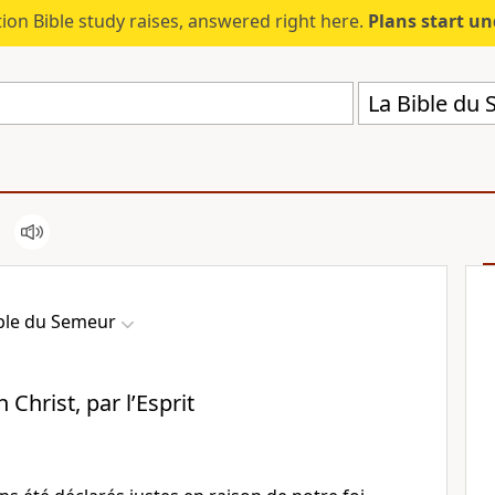
ion Bible study raises, answered right here.
Plans start u
La Bible du
ible du Semeur
 Christ, par l’Esprit