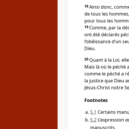
18
Ainsi donc, comme
de tous les hommes, 
pour tous les hommes
19
Comme, par la dé
ont été déclarés pé
l’obéissance d’un se
Dieu.
20
Quant à la Loi, el
Mais là où le péché 
comme le péché a ré
la justice que Dieu a
Jésus-Christ notre S
Footnotes
5.1
Certains manus
5.2
L’expression
a
manuscrits.