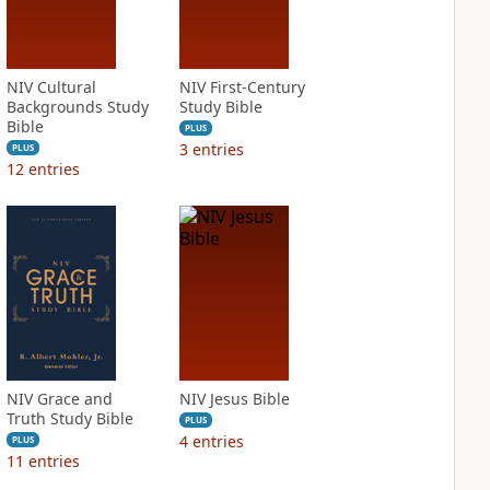
NIV Cultural
NIV First-Century
Backgrounds Study
Study Bible
Bible
PLUS
3
entries
PLUS
12
entries
NIV Grace and
NIV Jesus Bible
Truth Study Bible
PLUS
4
entries
PLUS
11
entries