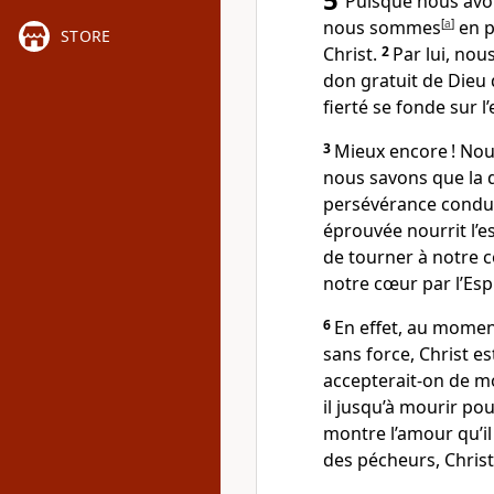
Puisque nous avon
nous sommes
[
a
]
en p
STORE
Christ.
2
Par lui, nou
don gratuit de Dieu 
fierté se fonde sur l
3
Mieux encore ! Nou
nous savons que la 
persévérance conduit 
éprouvée nourrit l’
de tourner à notre 
notre cœur par l’Espr
6
En effet, au momen
sans force, Christ e
accepterait-on de mo
il jusqu’à mourir pou
montre l’amour qu’il
des pécheurs, Chris