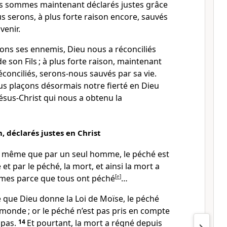
s sommes maintenant déclarés justes grâce
us serons, à plus forte raison encore, sauvés
venir.
ions ses ennemis, Dieu nous a réconciliés
de son Fils ; à plus forte raison, maintenant
onciliés, serons-nous sauvés par sa vie.
us plaçons désormais notre fierté en Dieu
ésus-Christ qui nous a obtenu la
déclarés justes en Christ
e même que par un seul homme, le péché est
t par le péché, la mort, et ainsi la mort a
mmes parce que tous ont péché
[
e
]
…
ce que Dieu donne la Loi de Moïse, le péché
e monde ; or le péché n’est pas pris en compte
 pas.
14
Et pourtant, la mort a régné depuis