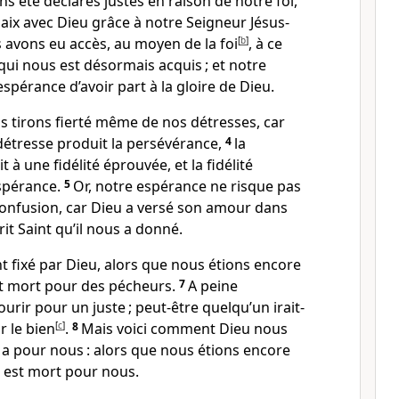
s été déclarés justes en raison de notre foi,
aix avec Dieu grâce à notre Seigneur Jésus-
s avons eu accès, au moyen de la foi
[
b
]
, à ce
qui nous est désormais acquis ; et notre
’espérance d’avoir part à la gloire de Dieu.
s tirons fierté même de nos détresses, car
détresse produit la persévérance,
4
la
à une fidélité éprouvée, et la fidélité
espérance.
5
Or, notre espérance ne risque pas
confusion, car Dieu a versé son amour dans
it Saint qu’il nous a donné.
t fixé par Dieu, alors que nous étions encore
st mort pour des pécheurs.
7
A peine
urir pour un juste ; peut-être quelqu’un irait-
r le bien
[
c
]
.
8
Mais voici comment Dieu nous
 a pour nous : alors que nous étions encore
t est mort pour nous.