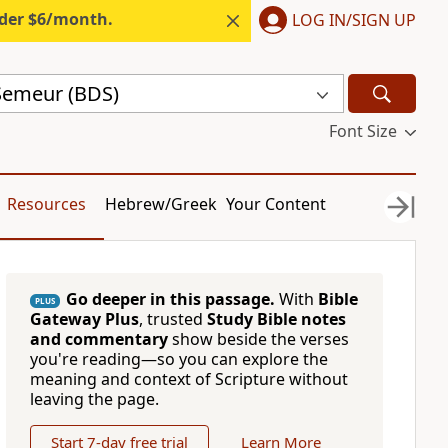
nder $6/month.
LOG IN/SIGN UP
 Semeur (BDS)
Font Size
Resources
Hebrew/Greek
Your Content
Go deeper in this passage.
With
Bible
PLUS
Gateway Plus
, trusted
Study Bible notes
and commentary
show beside the verses
you're reading—so you can explore the
meaning and context of Scripture without
leaving the page.
Start 7-day free trial
Learn More