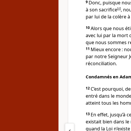
9
Donc, puisque nou
à son sacrifice
[
d
]
, no
par lui de la colère à 
10
Alors que nous ét
avec lui par la mort 
que nous sommes réc
11
Mieux encore : no
par notre Seigneur J
réconciliation.
Condamnés en Adam, 
12
C’est pourquoi, d
entré dans le monde e
atteint tous les ho
13
En effet, jusqu’à 
existait bien dans l
quand la Loi n’existe