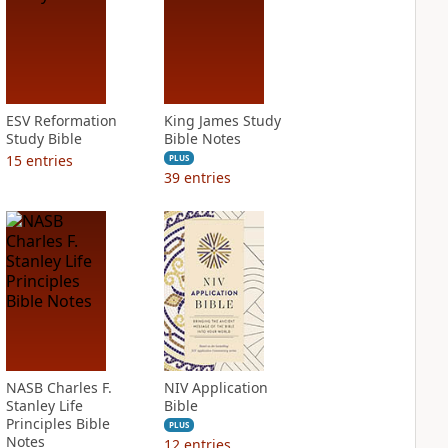
ESV Reformation
King James Study
Study Bible
Bible Notes
15
entries
PLUS
39
entries
NASB Charles F.
NIV Application
Stanley Life
Bible
Principles Bible
PLUS
Notes
12
entries