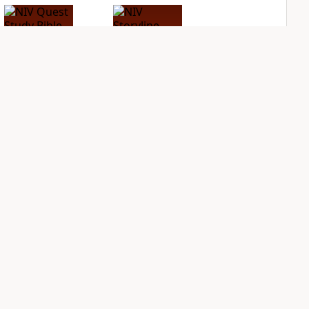
NIV Quest Study
NIV Storyline Bible
Bible Notes
PLUS
2
entries
PLUS
11
entries
Sign Up for Bible Gateway: News