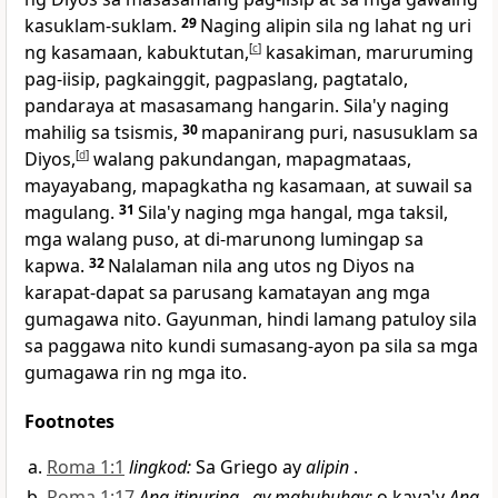
kasuklam-suklam.
29
Naging alipin sila ng lahat ng uri
ng kasamaan, kabuktutan,
[
c
]
kasakiman, maruruming
pag-iisip, pagkainggit, pagpaslang, pagtatalo,
pandaraya at masasamang hangarin. Sila'y naging
mahilig sa tsismis,
30
mapanirang puri, nasusuklam sa
Diyos,
[
d
]
walang pakundangan, mapagmataas,
mayayabang, mapagkatha ng kasamaan, at suwail sa
magulang.
31
Sila'y naging mga hangal, mga taksil,
mga walang puso, at di-marunong lumingap sa
kapwa.
32
Nalalaman nila ang utos ng Diyos na
karapat-dapat sa parusang kamatayan ang mga
gumagawa nito. Gayunman, hindi lamang patuloy sila
sa paggawa nito kundi sumasang-ayon pa sila sa mga
gumagawa rin ng mga ito.
Footnotes
Roma 1:1
lingkod:
Sa Griego ay
alipin
.
Roma 1:17
Ang itinuring…ay mabubuhay:
o kaya'y
Ang