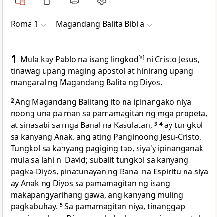
Roma 1
Magandang Balita Biblia
1
Mula kay Pablo na isang lingkod
[
a
]
ni Cristo Jesus,
tinawag upang maging apostol at hinirang upang
mangaral ng Magandang Balita ng Diyos.
2
Ang Magandang Balitang ito na ipinangako niya
noong una pa man sa pamamagitan ng mga propeta,
at sinasabi sa mga Banal na Kasulatan,
3-4
ay tungkol
sa kanyang Anak, ang ating Panginoong Jesu-Cristo.
Tungkol sa kanyang pagiging tao, siya'y ipinanganak
mula sa lahi ni David; subalit tungkol sa kanyang
pagka-Diyos, pinatunayan ng Banal na Espiritu na siya
ay Anak ng Diyos sa pamamagitan ng isang
makapangyarihang gawa, ang kanyang muling
pagkabuhay.
5
Sa pamamagitan niya, tinanggap