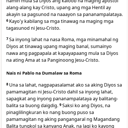
namin mula sa Diyos ang kaloob na maging apostol
alang-alang kay Cristo, upang ang mga Hentil ay
akayin sa pagsunod na naaayon sa pananampalataya.
6
Kayo'y kabilang sa mga tinawag na maging mga
tagasunod ni Jesu-Cristo.
7
Sa inyong lahat na nasa Roma, mga minamahal ng
Diyos at tinawag upang maging banal, sumainyo
nawa ang pagpapala at kapayapaang mula sa Diyos
na ating Ama at sa Panginoong Jesu-Cristo.
Nais ni Pablo na Dumalaw sa Roma
8
Una sa lahat, nagpapasalamat ako sa aking Diyos sa
pamamagitan ni Jesu-Cristo dahil sa inyong lahat,
sapagkat ang inyong pananampalataya ay balitang-
balita sa buong daigdig.
9
Saksi ko ang Diyos, na
pinaglilingkuran ko nang buong puso sa
pamamagitan ng aking pangangaral ng Magandang
Balita tungkol sa kanyang Anak, na lagi ko kayong