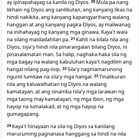
ay ipinapahayag sa kanila ng Diyos.
20
Mula
pa nang
likhain ng Diyos ang sanlibutan, ang kanyang likas na
hindi nakikita, ang kanyang kapangyarihang walang
hanggan at ang kanyang pagka-Diyos, ay maliwanag
na inihahayag ng kanyang mga ginawa. Kaya't wala
na silang maidadahilan pa.
21
Kahit na kilala nila ang
Diyos, siya'y hindi nila pinarangalan bilang Diyos, ni
pinasalamatan man. Sa halip, naghaka-haka sila ng
mga bagay na walang kabuluhan kaya't nagdilim ang
hangal nilang pag-iisip.
22
Sila'y nagmamarunong
ngunit lumitaw na sila'y mga hangal.
23
Tinalikuran
nila ang kaluwalhatian ng Diyos na walang
kamatayan, at ang sinamba nila'y mga larawan ng
mga taong may kamatayan, ng mga ibon, ng mga
hayop na lumalakad, at ng mga hayop na
gumagapang.
24
Kaya't hinayaan na sila ng Diyos sa kanilang
maruruming pagnanasa hanggang sa hindi na nila