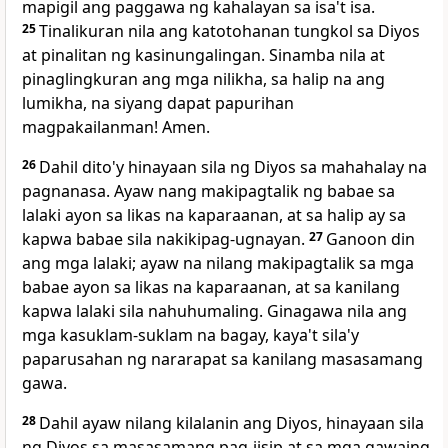
mapigil ang paggawa ng kahalayan sa isa't isa.
25
Tinalikuran nila ang katotohanan tungkol sa Diyos
at pinalitan ng kasinungalingan. Sinamba nila at
pinaglingkuran ang mga nilikha, sa halip na ang
lumikha, na siyang dapat papurihan
magpakailanman! Amen.
26
Dahil dito'y hinayaan sila ng Diyos sa mahahalay na
pagnanasa. Ayaw nang makipagtalik ng babae sa
lalaki ayon sa likas na kaparaanan, at sa halip ay sa
kapwa babae sila nakikipag-ugnayan.
27
Ganoon din
ang mga lalaki; ayaw na nilang makipagtalik sa mga
babae ayon sa likas na kaparaanan, at sa kanilang
kapwa lalaki sila nahuhumaling. Ginagawa nila ang
mga kasuklam-suklam na bagay, kaya't sila'y
paparusahan ng nararapat sa kanilang masasamang
gawa.
28
Dahil ayaw nilang kilalanin ang Diyos, hinayaan sila
ng Diyos sa masasamang pag-iisip at sa mga gawaing