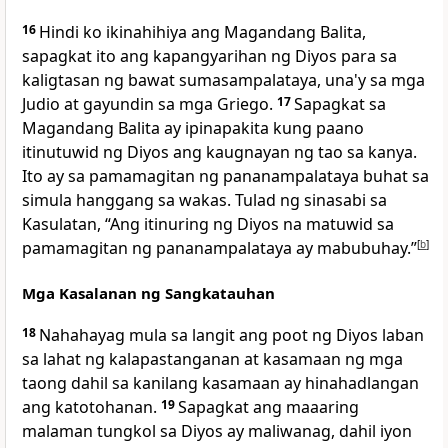
16
Hindi
ko ikinahihiya ang Magandang Balita,
sapagkat ito ang kapangyarihan ng Diyos para sa
kaligtasan ng bawat sumasampalataya, una'y sa mga
Judio at gayundin sa mga Griego.
17
Sapagkat
sa
Magandang Balita ay ipinapakita kung paano
itinutuwid ng Diyos ang kaugnayan ng tao sa kanya.
Ito ay sa pamamagitan ng pananampalataya buhat sa
simula hanggang sa wakas. Tulad ng sinasabi sa
Kasulatan, “Ang itinuring ng Diyos na matuwid sa
pamamagitan ng pananampalataya ay mabubuhay.”
[
b
]
Mga Kasalanan ng Sangkatauhan
18
Nahahayag mula sa langit ang poot ng Diyos laban
sa lahat ng kalapastanganan at kasamaan ng mga
taong dahil sa kanilang kasamaan ay hinahadlangan
ang katotohanan.
19
Sapagkat ang maaaring
malaman tungkol sa Diyos ay maliwanag, dahil iyon