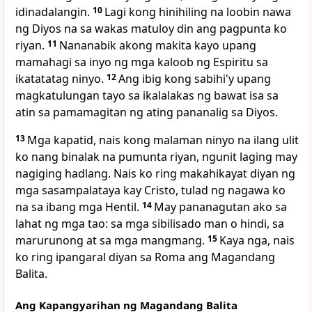
idinadalangin.
10
Lagi kong hinihiling na loobin nawa
ng Diyos na sa wakas matuloy din ang pagpunta ko
riyan.
11
Nananabik akong makita kayo upang
mamahagi sa inyo ng mga kaloob ng Espiritu sa
ikatatatag ninyo.
12
Ang ibig kong sabihi'y upang
magkatulungan tayo sa ikalalakas ng bawat isa sa
atin sa pamamagitan ng ating pananalig sa Diyos.
13
Mga
kapatid, nais kong malaman ninyo na ilang ulit
ko nang binalak na pumunta riyan, ngunit laging may
nagiging hadlang. Nais ko ring makahikayat diyan ng
mga sasampalataya kay Cristo, tulad ng nagawa ko
na sa ibang mga Hentil.
14
May pananagutan ako sa
lahat ng mga tao: sa mga sibilisado man o hindi, sa
marurunong at sa mga mangmang.
15
Kaya nga, nais
ko ring ipangaral diyan sa Roma ang Magandang
Balita.
Ang Kapangyarihan ng Magandang Balita