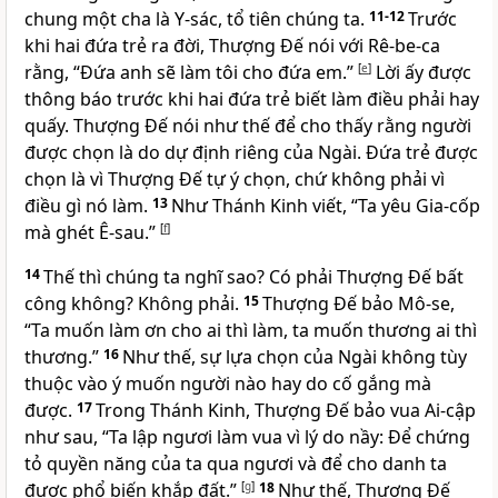
chung một cha là Y-sác, tổ tiên chúng ta.
11-12
Trước
khi hai đứa trẻ ra đời, Thượng Đế nói với Rê-be-ca
rằng, “Đứa anh sẽ làm tôi cho đứa em.”
[
e
]
Lời ấy được
thông báo trước khi hai đứa trẻ biết làm điều phải hay
quấy. Thượng Đế nói như thế để cho thấy rằng người
được chọn là do dự định riêng của Ngài. Đứa trẻ được
chọn là vì Thượng Đế tự ý chọn, chứ không phải vì
điều gì nó làm.
13
Như Thánh Kinh viết, “Ta yêu Gia-cốp
mà ghét Ê-sau.”
[
f
]
14
Thế thì chúng ta nghĩ sao? Có phải Thượng Đế bất
công không? Không phải.
15
Thượng Đế bảo Mô-se,
“Ta muốn làm ơn cho ai thì làm, ta muốn thương ai thì
thương.”
16
Như thế, sự lựa chọn của Ngài không tùy
thuộc vào ý muốn người nào hay do cố gắng mà
được.
17
Trong Thánh Kinh, Thượng Đế bảo vua Ai-cập
như sau, “Ta lập ngươi làm vua vì lý do nầy: Để chứng
tỏ quyền năng của ta qua ngươi và để cho danh ta
được phổ biến khắp đất.”
[
g
]
18
Như thế, Thượng Đế