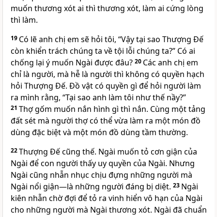
muốn thương xót ai thì thương xót, làm ai cứng lòng
thì làm.
19
Có lẽ anh chị em sẽ hỏi tôi, “Vậy tại sao Thượng Đế
còn khiển trách chúng ta về tội lỗi chúng ta?” Có ai
chống lại ý muốn Ngài được đâu?
20
Các anh chị em
chỉ là người, mà hễ là người thì không có quyền hạch
hỏi Thượng Đế. Đồ vật có quyền gì để hỏi người làm
ra mình rằng, “Tại sao anh làm tôi như thế nầy?”
21
Thợ gốm muốn nắn hình gì thì nắn. Cùng một tảng
đất sét mà người thợ có thể vừa làm ra một món đồ
dùng đặc biệt và một món đồ dùng tầm thường.
22
Thượng Đế cũng thế. Ngài muốn tỏ cơn giận của
Ngài để con người thấy uy quyền của Ngài. Nhưng
Ngài cũng nhẫn nhục chịu đựng những người mà
Ngài nổi giận—là những người đáng bị diệt.
23
Ngài
kiên nhẫn chờ đợi để tỏ ra vinh hiển vô hạn của Ngài
cho những người mà Ngài thương xót. Ngài đã chuẩn