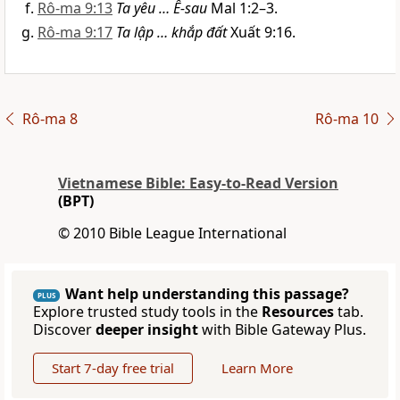
Rô-ma 9:13
Ta yêu … Ê-sau
Mal 1:2–3.
Rô-ma 9:17
Ta lập … khắp đất
Xuất 9:16.
Rô-ma 8
Rô-ma 10
Vietnamese Bible: Easy-to-Read Version
(BPT)
© 2010 Bible League International
Want help understanding this passage?
PLUS
Explore trusted study tools in the
Resources
tab.
Discover
deeper insight
with Bible Gateway Plus.
Start 7-day free trial
Learn More