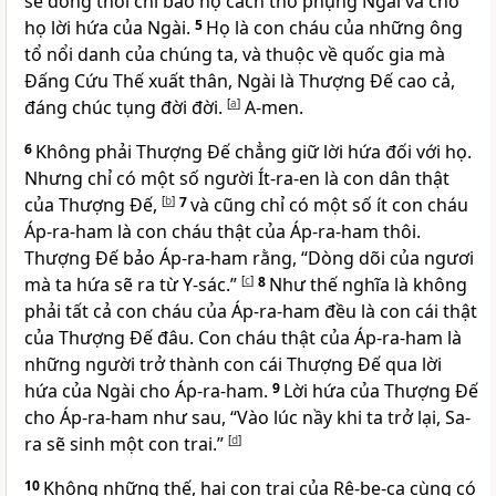
se đồng thời chỉ bảo họ cách thờ phụng Ngài và cho
họ lời hứa của Ngài.
5
Họ là con cháu của những ông
tổ nổi danh của chúng ta, và thuộc về quốc gia mà
Đấng Cứu Thế xuất thân, Ngài là Thượng Đế cao cả,
đáng chúc tụng đời đời.
[
a
]
A-men.
6
Không phải Thượng Đế chẳng giữ lời hứa đối với họ.
Nhưng chỉ có một số người Ít-ra-en là con dân thật
của Thượng Đế,
[
b
]
7
và cũng chỉ có một số ít con cháu
Áp-ra-ham là con cháu thật của Áp-ra-ham thôi.
Thượng Đế bảo Áp-ra-ham rằng, “Dòng dõi của ngươi
mà ta hứa sẽ ra từ Y-sác.”
[
c
]
8
Như thế nghĩa là không
phải tất cả con cháu của Áp-ra-ham đều là con cái thật
của Thượng Đế đâu. Con cháu thật của Áp-ra-ham là
những người trở thành con cái Thượng Đế qua lời
hứa của Ngài cho Áp-ra-ham.
9
Lời hứa của Thượng Đế
cho Áp-ra-ham như sau, “Vào lúc nầy khi ta trở lại, Sa-
ra sẽ sinh một con trai.”
[
d
]
10
Không những thế, hai con trai của Rê-be-ca cùng có