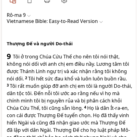
Rô-ma 9
Vietnamese Bible: Easy-to-Read Version
Thượng Đế và người Do-thái
9
Tôi ở trong Chúa Cứu Thế cho nên tôi nói thật,
không nói dối với anh chị em điều nầy. Lương tâm tôi
được Thánh Linh ngự trị và xác nhận rằng tôi không
nói dối.
2
Tôi hết sức đau khổ và luôn luôn buồn rầu.
3
Tôi rất muốn giúp đỡ anh chị em tôi là người Do-thái,
dân tộc tôi. Đến nỗi tôi ước ao rằng nếu vì họ mà
chính mình tôi bị nguyền rủa và bị phân cách khỏi
Chúa Cứu Thế, tôi cũng sẵn lòng.
4
Họ là dân Ít-ra-en,
con cái được Thượng Đế tuyển chọn. Họ đã thấy vinh
hiển Ngài và cũng đã nhận giao ước mà Thượng Đế
đã lập với dân Ngài. Thượng Đế cho họ luật pháp Mô-