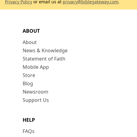
Privacy Policy
or email us at
privacy@biblegateway.com
.
ABOUT
About
News & Knowledge
Statement of Faith
Mobile App
Store
Blog
Newsroom
Support Us
HELP
FAQs