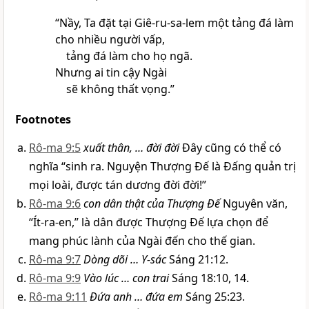
“Nầy, Ta đặt tại Giê-ru-sa-lem một tảng đá làm
cho nhiều người vấp,
tảng đá làm cho họ ngã.
Nhưng ai tin cậy Ngài
sẽ không thất vọng.”
Footnotes
Rô-ma 9:5
xuất thân, … đời đời
Đây cũng có thể có
nghĩa “sinh ra. Nguyện Thượng Đế là Đấng quản trị
mọi loài, được tán dương đời đời!”
Rô-ma 9:6
con dân thật của Thượng Đế
Nguyên văn,
“Ít-ra-en,” là dân được Thượng Đế lựa chọn để
mang phúc lành của Ngài đến cho thế gian.
Rô-ma 9:7
Dòng dõi … Y-sác
Sáng 21:12.
Rô-ma 9:9
Vào lúc … con trai
Sáng 18:10, 14.
Rô-ma 9:11
Đứa anh … đứa em
Sáng 25:23.