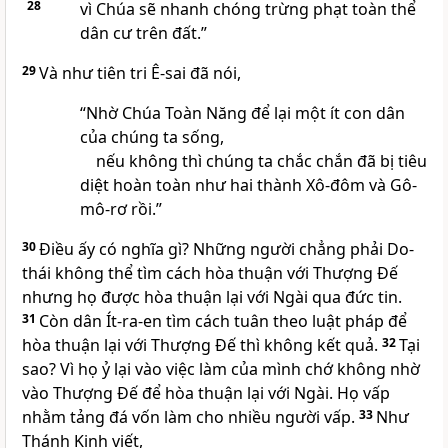
28
vì Chúa sẽ nhanh chóng trừng phạt toàn thể
dân cư trên đất.”
29
Và như tiên tri Ê-sai đã nói,
“Nhờ Chúa Toàn Năng để lại một ít con dân
của chúng ta sống,
nếu không thì chúng ta chắc chắn đã bị tiêu
diệt hoàn toàn như hai thành Xô-đôm và Gô-
mô-rơ rồi.”
30
Điều ấy có nghĩa gì? Những người chẳng phải Do-
thái không thể tìm cách hòa thuận với Thượng Đế
nhưng họ được hòa thuận lại với Ngài qua đức tin.
31
Còn dân Ít-ra-en tìm cách tuân theo luật pháp để
hòa thuận lại với Thượng Đế thì không kết quả.
32
Tại
sao? Vì họ ỷ lại vào việc làm của mình chớ không nhờ
vào Thượng Đế để hòa thuận lại với Ngài. Họ vấp
nhằm tảng đá vốn làm cho nhiều người vấp.
33
Như
Thánh Kinh viết,