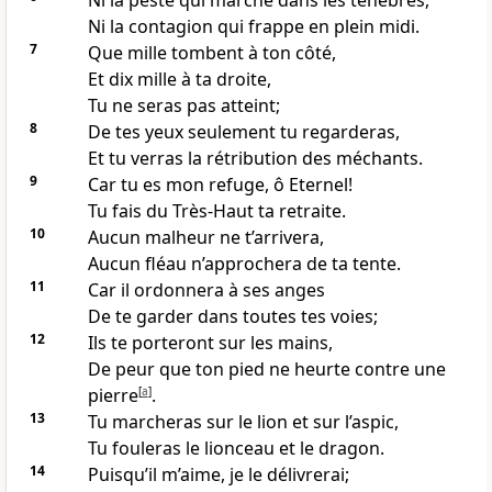
Ni la peste qui marche dans les ténèbres,
Ni la contagion qui frappe en plein midi.
7
Que mille tombent à ton côté,
Et dix mille à ta droite,
Tu ne seras pas atteint;
8
De tes yeux seulement tu regarderas,
Et tu verras la rétribution des méchants.
9
Car tu es mon refuge, ô Eternel!
Tu fais du Très-Haut ta retraite.
10
Aucun malheur ne t’arrivera,
Aucun fléau n’approchera de ta tente.
11
Car il ordonnera à ses anges
De te garder dans toutes tes voies;
12
Ils te porteront sur les mains,
De peur que ton pied ne heurte contre une
pierre
[
a
]
.
13
Tu marcheras sur le lion et sur l’aspic,
Tu fouleras le lionceau et le dragon.
14
Puisqu’il m’aime, je le délivrerai;