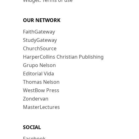
Widget: Terms of use
OUR NETWORK
FaithGateway
StudyGateway
ChurchSource
HarperCollins Christian Publishing
Grupo Nelson
Editorial Vida
Thomas Nelson
WestBow Press
Zondervan
MasterLectures
SOCIAL
Facebook