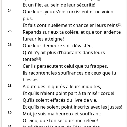
Et un filet au sein de leur sécurité!
24
Que leurs yeux s’obscurcissent et ne voient
plus,
Et fais continuellement chanceler leurs reins
[
d
]
!
25
Répands sur eux ta colère, et que ton ardente
fureur les atteigne!
26
Que leur demeure soit dévastée,
Qu’il n’y ait plus d’habitants dans leurs
tentes
[
e
]
!
27
Car ils persécutent celui que tu frappes,
Ils racontent les souffrances de ceux que tu
blesses.
28
Ajoute des iniquités à leurs iniquités,
Et qu’ils n’aient point part à ta miséricorde!
29
Qu’ils soient effacés du livre de vie,
Et qu’ils ne soient point inscrits avec les justes!
30
Moi, je suis malheureux et souffrant:
O Dieu, que ton secours me relève!
31