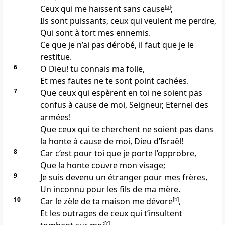
Ceux qui me haïssent sans cause
[
a
]
;
Ils sont puissants, ceux qui veulent me perdre,
Qui sont à tort mes ennemis.
Ce que je n’ai pas dérobé, il faut que je le
restitue.
6
O Dieu! tu connais ma folie,
Et mes fautes ne te sont point cachées.
7
Que ceux qui espèrent en toi ne soient pas
confus à cause de moi, Seigneur, Eternel des
armées!
Que ceux qui te cherchent ne soient pas dans
la honte à cause de moi, Dieu d’Israël!
8
Car c’est pour toi que je porte l’opprobre,
Que la honte couvre mon visage;
9
Je suis devenu un étranger pour mes frères,
Un inconnu pour les fils de ma mère.
10
Car le zèle de ta maison me dévore
[
b
]
,
Et les outrages de ceux qui t’insultent
[
c
]