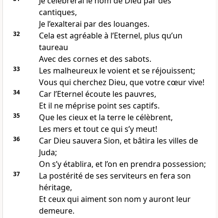
Je célébrerai le nom de Dieu par des
cantiques,
Je l’exalterai par des louanges.
32
Cela est agréable à l’Eternel, plus qu’un
taureau
Avec des cornes et des sabots.
33
Les malheureux le voient et se réjouissent;
Vous qui cherchez Dieu, que votre cœur vive!
34
Car l’Eternel écoute les pauvres,
Et il ne méprise point ses captifs.
35
Que les cieux et la terre le célèbrent,
Les mers et tout ce qui s’y meut!
36
Car Dieu sauvera Sion, et bâtira les villes de
Juda;
On s’y établira, et l’on en prendra possession;
37
La postérité de ses serviteurs en fera son
héritage,
Et ceux qui aiment son nom y auront leur
demeure.