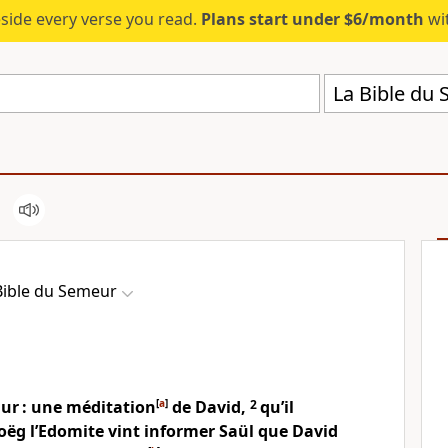
eside every verse you read.
Plans start under $6/month
wit
La Bible du
Bible du Semeur
ur : une méditation
[
a
]
de David,
2
qu’il
ëg l’Edomite vint informer Saül que David