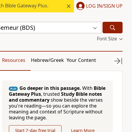
h Bible Gateway Plus.
LOG IN/SIGN UP
 Semeur (BDS)
Font Size
Resources
Hebrew/Greek
Your Content
Go deeper in this passage.
With
Bible
PLUS
Gateway Plus
, trusted
Study Bible notes
and commentary
show beside the verses
you're reading—so you can explore the
meaning and context of Scripture without
leaving the page.
Start 7-day free trial
Learn More