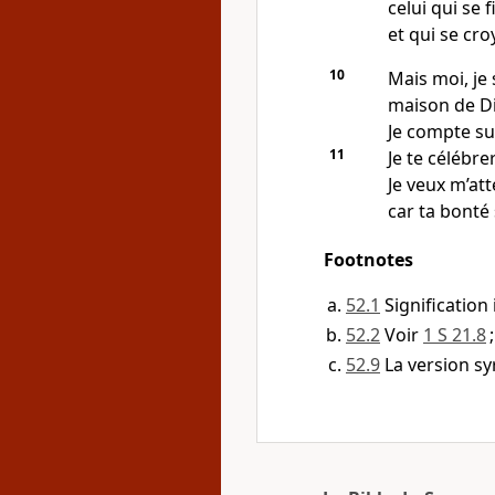
celui qui se 
et qui se cro
10
Mais moi, je
maison de D
Je compte su
11
Je te célébre
Je veux m’att
car ta bonté
Footnotes
52.1
Signification 
52.2
Voir
1 S 21.8
52.9
La version sy