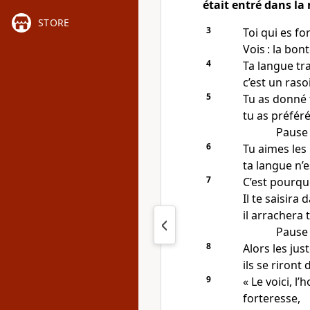
était entré dans l
STORE
3
Toi qui es fo
Vois : la bon
4
Ta langue tr
c’est un raso
5
Tu as donné 
tu as préféré
Pause
6
Tu aimes les
ta langue n’
7
C’est pourqu
Il te saisira 
il arrachera 
Pause
8
Alors les just
ils se riront d
9
« Le voici, 
forteresse,