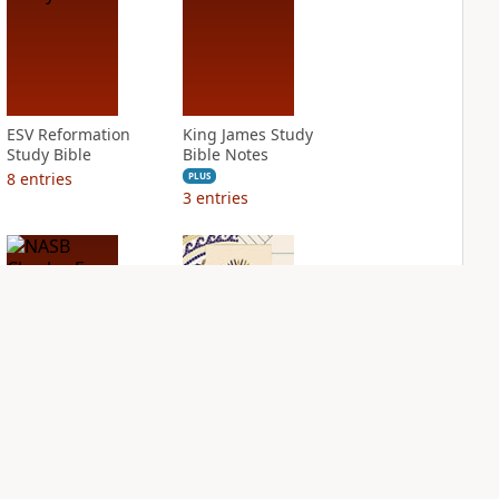
ESV Reformation
King James Study
Study Bible
Bible Notes
8
entries
PLUS
3
entries
NASB Charles F.
NIV Application
Stanley Life
Bible
Principles Bible
PLUS
Notes
5
entries