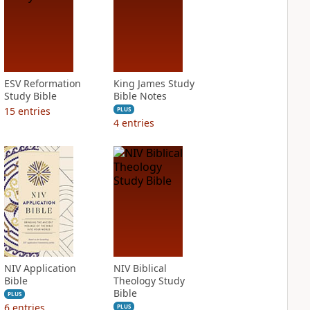
ESV Reformation
King James Study
Study Bible
Bible Notes
15
entries
PLUS
4
entries
NIV Application
NIV Biblical
Bible
Theology Study
Bible
PLUS
6
entries
PLUS