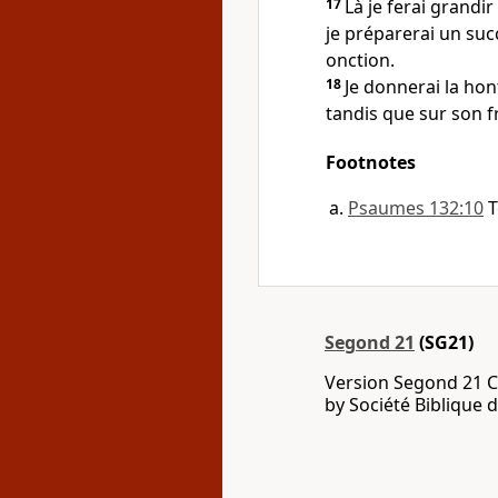
17
Là je ferai grandir
je préparerai un suc
onction.
18
Je donnerai la ho
tandis que sur son f
Footnotes
Psaumes 132:10
T
Segond 21
(SG21)
Version Segond 21 C
by Société Biblique 