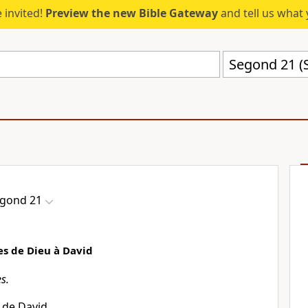
 invited!
Preview the new Bible Gateway
and tell us what 
Segond 21 (
gond 21
s de Dieu à David
s.
 de David,