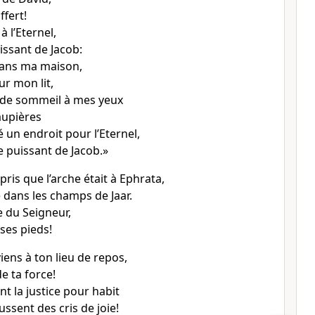
ffert!
à l’Eternel,
uissant de Jacob:
 dans ma maison,
ur mon lit,
 de sommeil à mes yeux
aupières
é un endroit pour l’Eternel,
 puissant de Jacob.»
ris que l’arche était à Ephrata,
 dans les champs de Jaar.
e du Seigneur,
ses pieds!
viens à ton lieu de repos,
de ta force!
nt la justice pour habit
ussent des cris de joie!