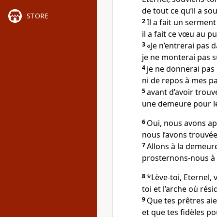
de tout ce qu’il a sou
STORE
2
Il a fait un serment 
il a fait ce vœu au p
3
«Je n’entrerai pas
je ne monterai pas s
4
je ne donnerai pas
ni de repos à mes p
5
avant d’avoir trouv
une demeure pour le
6
Oui, nous avons app
nous l’avons trouvée
7
Allons à la demeur
prosternons-nous à 
8
*Lève-toi, Eternel, 
toi et l’arche où rési
9
Que tes prêtres aie
et que tes fidèles po