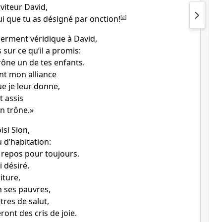
viteur David,
i que tu as désigné par onction!
[
a
]
 serment véridique à David,
s sur ce qu’il a promis:
trône un de tes enfants.
ent mon alliance
ue je leur donne,
t assis
n trône.»
isi Sion,
eu d’habitation:
 repos pour toujours.
ai désiré.
iture,
n ses pauvres,
êtres de salut,
ront des cris de joie.