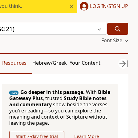
you think.
LOG IN/SIGN UP
SG21)
Font Size
Resources
Hebrew/Greek
Your Content
Go deeper in this passage.
With
Bible
PLUS
Gateway Plus
, trusted
Study Bible notes
and commentary
show beside the verses
you're reading—so you can explore the
meaning and context of Scripture without
leaving the page.
Start 7-day free trial
Learn More