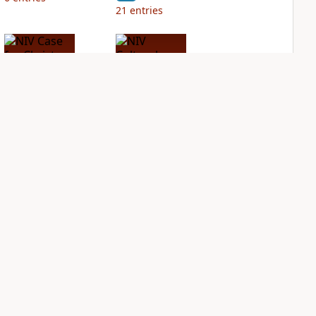
21
entries
NIV Case for Christ
NIV Cultural
Study Bible
Backgrounds Study
Bible
PLUS
14
entries
PLUS
11
entries