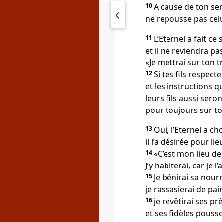
10
A cause de ton ser
ne repousse pas celu
11
L’Eternel a fait ce
et il ne reviendra pa
«Je mettrai sur ton 
12
Si tes fils respect
et les instructions q
leurs fils aussi seron
pour toujours sur to
13
Oui, l’Eternel a cho
il l’a désirée pour li
14
«C’est mon lieu de
J’y habiterai, car je l’
15
Je bénirai sa nourr
je rassasierai de pai
16
je revêtirai ses pr
et ses fidèles pousse