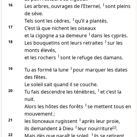
16
Les arbres, ouvrages de l’Eternel, ╵sont pleins
de sève.
Tels sont les cèdres, ╵qu’il a plantés.
17
C’est là que nichent les oiseaux
et la cigogne a sa demeure ╵dans les cyprès.
18
Les bouquetins ont leurs retraites ╵sur les
monts élevés,
et les rochers ╵sont le refuge des damans.
19
Tu as formé la lune ╵pour marquer les dates
des fêtes.
Le soleil sait quand il se couche.
20
Tu fais descendre les ténèbres, ╵et c’est la
nuit.
Alors les hôtes des forêts ╵se mettent tous en
mouvement ;
21
les lionceaux rugissent ╵après leur proie,
ils demandent à Dieu ╵leur nourriture
[
d
]
.
22
Mais dès que paraît le soleil, ╵ils se retirent