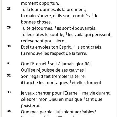
moment opportun.
28
Tu la leur donnes, ils la prennent,
ta main s’ouvre, et ils sont comblés ╵de
bonnes choses.
29
Tu te détournes, ╵ils sont épouvantés.
Tu leur ôtes le souffle, ╵les voilà qui périssent,
redevenant poussière.
30
Et si tu envoies ton Esprit, ╵ils sont créés,
tu renouvelles l’aspect de la terre.
31
Que l’Eternel ╵soit à jamais glorifié !
Qu’il se réjouisse de ses œuvres !
32
Son regard fait trembler la terre,
il touche les montagnes ╵et elles fument.
33
Je veux chanter pour l’Eternel ╵ma vie durant,
célébrer mon Dieu en musique ╵tant que
j’existerai.
34
Que mes paroles lui soient agréables !