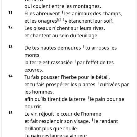
qui coulent entre les montagnes.
11
Elles abreuvent ╵les animaux des champs,
et les onagres
[
c
]
╵y étanchent leur soif.
12
Les oiseaux nichent sur leurs rives,
et chantent au sein du feuillage.
13
De tes hautes demeures ╵tu arroses les
monts,
la terre est rassasiée ╵par l’effet de tes
œuvres.
14
Tu fais pousser l’herbe pour le bétail,
et tu fais prospérer les plantes ╵cultivées par
les hommes,
afin qu’ils tirent de la terre ╵le pain pour se
nourrir.
15
Le vin réjouit le cœur de l’homme
et fait resplendir son visage, ╵le rendant
brillant plus que l’huile.
Le pain restaure sa vigueur.