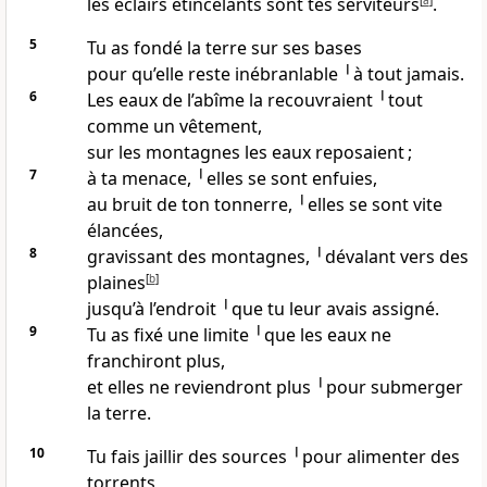
les éclairs étincelants sont tes serviteurs
[
a
]
.
5
Tu as fondé la terre sur ses bases
pour qu’elle reste inébranlable ╵à tout jamais.
6
Les eaux de l’abîme la recouvraient ╵tout
comme un vêtement,
sur les montagnes les eaux reposaient ;
7
à ta menace, ╵elles se sont enfuies,
au bruit de ton tonnerre, ╵elles se sont vite
élancées,
8
gravissant des montagnes, ╵dévalant vers des
plaines
[
b
]
jusqu’à l’endroit ╵que tu leur avais assigné.
9
Tu as fixé une limite ╵que les eaux ne
franchiront plus,
et elles ne reviendront plus ╵pour submerger
la terre.
10
Tu fais jaillir des sources ╵pour alimenter des
torrents