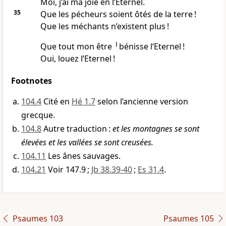
Moi, j’ai ma joie en l’Eternel.
35
Que les pécheurs soient ôtés de la terre !
Que les méchants n’existent plus !
Que tout mon être ╵bénisse l’Eternel !
Oui, louez l’Eternel !
Footnotes
104.4
Cité en
Hé 1.7
selon l’ancienne version
grecque.
104.8
Autre traduction :
et les montagnes se sont
élevées et les vallées se sont creusées.
104.11
Les ânes sauvages.
104.21
Voir 147.9 ;
Jb 38.39-40
;
Es 31.4
.
Psaumes 103
Psaumes 105