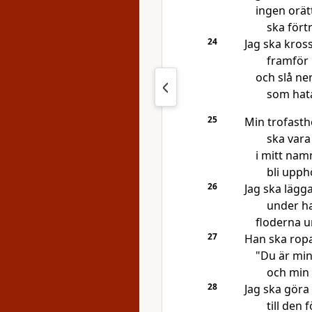
ingen orät
ska fört
24
Jag ska kros
framför
och slå ne
som hat
25
Min trofasth
ska var
i mitt nam
bli upphö
26
Jag ska lägg
under h
floderna 
27
Han ska ropa 
"Du är min
och min 
28
Jag ska gör
till den 