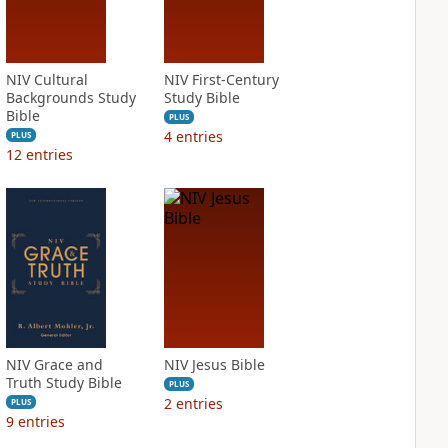
NIV Cultural
NIV First-Century
Backgrounds Study
Study Bible
Bible
PLUS
4
entries
PLUS
12
entries
NIV Grace and
NIV Jesus Bible
Truth Study Bible
PLUS
2
entries
PLUS
9
entries