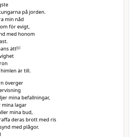
gste
ungarna på jorden.
ra min nåd
m för evigt,
und med honom
ast.
hans ätt
[
e
]
evighet
tron
himlen är till.
n överger
ervisning
ljer mina befallningar,
 mina lagar
åller mina bud,
raffa deras brott med ris
synd med plågor.
d