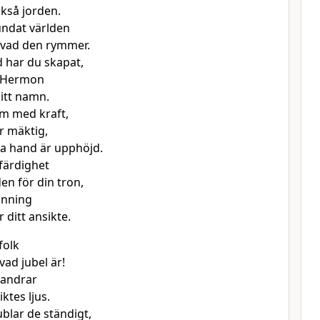
ckså jorden.
ndat världen
 vad den rymmer.
 har du skapat,
 Hermon
ditt namn.
m med kraft,
r mäktig,
a hand är upphöjd.
tfärdighet
en för din tron,
anning
r ditt ansikte.
folk
vad jubel är!
vandrar
iktes ljus.
ublar de ständigt,