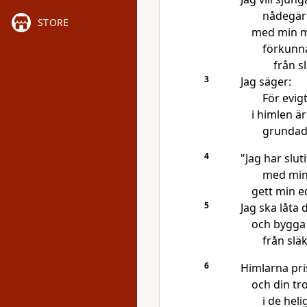
nådegärn
STORE
med min 
förkunna
från sl
3
Jag säger:
För evigt
i himlen är
grundad
4
"Jag har slut
med min
gett min ed
5
Jag ska låta 
och bygga 
från släk
6
Himlarna pri
och din tr
i de hel