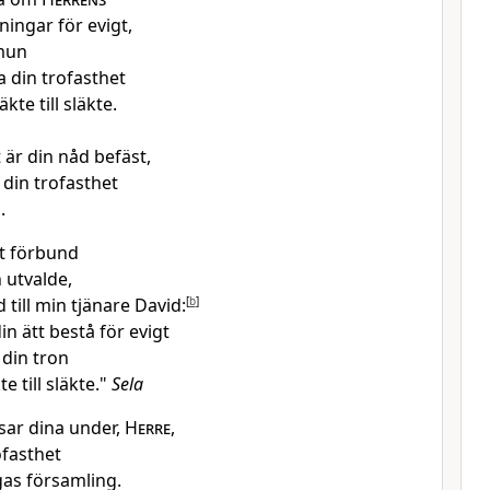
ingar för evigt,
mun
 din trofasthet
äkte till släkte.
 är din nåd befäst,
 din trofasthet
.
it förbund
 utvalde,
 till min tjänare David:
[
b
]
din ätt bestå för evigt
din tron
te till släkte."
Sela
sar dina under,
Herre
,
ofasthet
igas församling.