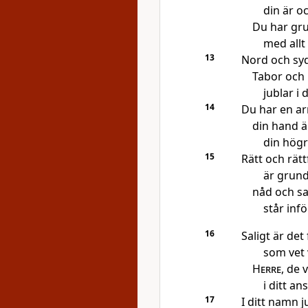
din är o
Du har gru
med allt
13
Nord och syd
Tabor och
jublar i 
14
Du har en ar
din hand ä
din högr
15
Rätt och rät
är grund
nåd och s
står infö
16
Saligt är det 
som vet 
Herre
, de 
i ditt ans
17
I ditt namn j