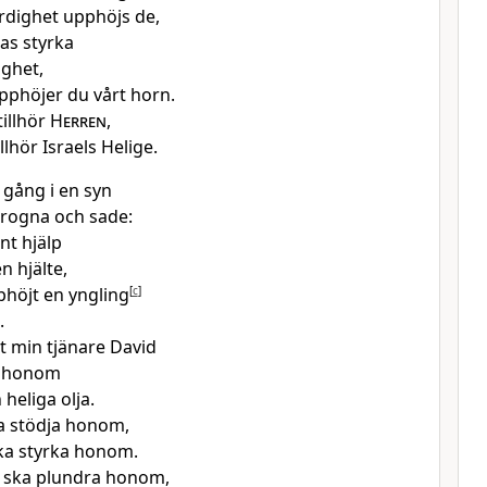
ärdighet upphöjs de,
ras styrka
ighet,
upphöjer du vårt horn.
tillhör
Herren
,
llhör Israels Helige.
 gång i en syn
 trogna och sade:
nt hjälp
 hjälte,
phöjt en yngling
[
c
]
.
it min tjänare David
t honom
heliga olja.
a stödja honom,
ka styrka honom.
e ska plundra honom,