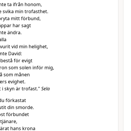
inte ta ifrån honom,
e svika min trofasthet.
bryta mitt förbund,
äppar har sagt
inte ändra.
lla
vurit vid min helighet,
inte David:
bestå för evigt
ron som solen inför mig,
tå som månen
ers evighet.
 i skyn är trofast."
Sela
u förkastat
utit din smorde.
öst förbundet
tjänare,
ärat hans krona