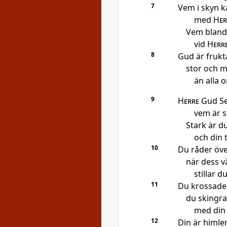
7
Vem i skyn k
med
Her
Vem bland
vid
Herr
8
Gud är frukta
stor och 
än alla
9
Herre
Gud Se
vem är 
Stark är d
och din 
10
Du råder över
när dess v
stillar d
11
Du krossade
du skingra
med din
12
Din är himle