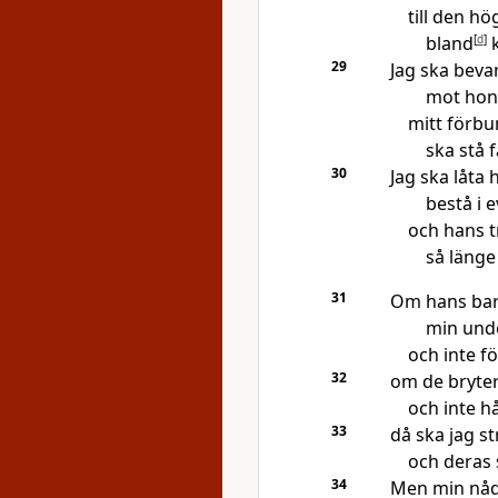
till den hö
bland
[
d
]
k
29
Jag ska beva
mot hono
mitt förb
ska stå f
30
Jag ska låta 
bestå i 
och hans 
så länge 
31
Om hans bar
min und
och inte fö
32
om de bryter
och inte h
33
då ska jag st
och deras 
34
Men min nå