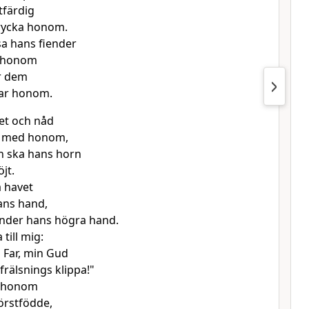
tfärdig
rycka honom.
sa hans fiender
 honom
r dem
ar honom.
et och nåd
a med honom,
n ska hans horn
jt.
a havet
ans hand,
under hans högra hand.
till mig:
 Far, min Gud
frälsnings klippa!"
a honom
förstfödde,