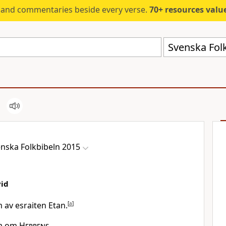
s and commentaries beside every verse.
70+ resources valued at $5,
Svenska Fol
nska Folkbibeln 2015
vid
 av esraiten Etan.
[
a
]
nga om
Herrens