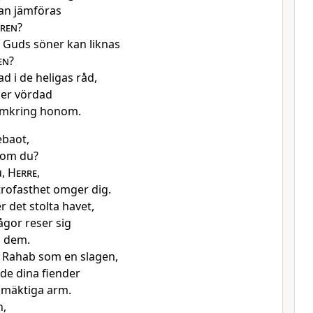
an jämföras
ren
?
 Guds söner kan liknas
en
?
d i de heligas råd,
mer vördad
 omkring honom.
baot,
som du?
u,
Herre
,
trofasthet omger dig.
 det stolta havet,
ågor reser sig
u dem.
 Rahab som en slagen,
de dina fiender
 mäktiga arm.
n,