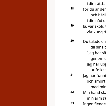
i din rättf
18
för du är de
och härl
i din nåd 
19
Ja, vår sköld 
vår kung ti
20
Du talade en
till dina
"Jag har sä
genom en
jag har up
ur folket
21
Jag har funn
och smor
med min 
22
Min hand sk
min arm s
23
Ingen fiend