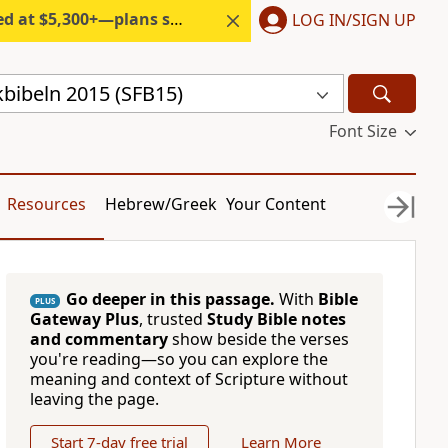
300+—plans start under $6/month.
LOG IN/SIGN UP
kbibeln 2015 (SFB15)
Font Size
Resources
Hebrew/Greek
Your Content
Go deeper in this passage.
With
Bible
PLUS
Gateway Plus
, trusted
Study Bible notes
and commentary
show beside the verses
you're reading—so you can explore the
meaning and context of Scripture without
leaving the page.
Start 7-day free trial
Learn More