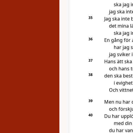
ska jag 
jag ska int
35
Jag ska inte 
det mina l
ska jag 
36
En gång för a
har jag s
jag sviker 
37
Hans ätt ska 
och hans t
38
den ska bes
i evighet
Och vittnet
39
Men nu har d
och förskj
40
Du har uppl
med din 
du har van