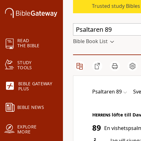
Trusted study Bible
READ
Bible Book List
THE BIBLE
STUDY
TOOLS
BIBLE GATEWAY
PLUS
Psaltaren 89
Sve
BIBLE NEWS
Herrens
löfte till Da
89
EXPLORE
En vishetspsalm
MORE
2
Jag vill sju