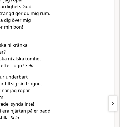
färdighets Gud!
 trängd ger du mig rum.
a dig över mig
r min bön!
ska ni kränka
er?
ska ni älska tomhet
 efter lögn?
Sela
hur underbart
r till sig sin trogne,
 när jag ropar
om.
rede, synda inte!
i era hjärtan på er bädd
tilla.
Sela