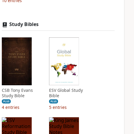
10
entries
Study Bibles
CSB Tony Evans
ESV Global Study
Study Bible
Bible
PLUS
PLUS
4
entries
5
entries