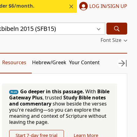
nder $6/month.
LOG IN/SIGN UP
kbibeln 2015 (SFB15)
Font Size
Resources
Hebrew/Greek
Your Content
Go deeper in this passage.
With
Bible
PLUS
Gateway Plus
, trusted
Study Bible notes
and commentary
show beside the verses
you're reading—so you can explore the
meaning and context of Scripture without
leaving the page.
Start 7-day free trial
Learn More