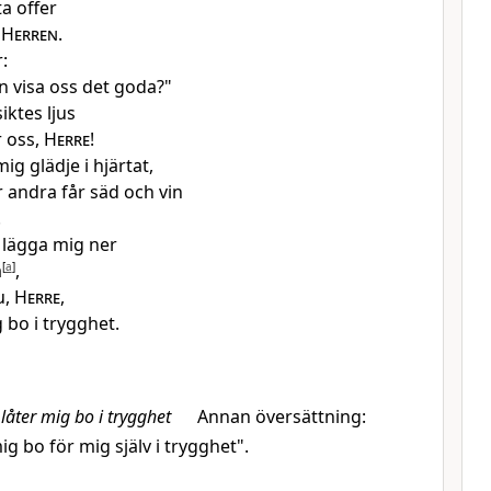
a offer
å
Herren
.
:
 visa oss det goda?"
siktes ljus
r oss,
Herre
!
ig glädje i hjärtat,
 andra får säd och vin
.
g lägga mig ner
a
[
a
]
,
u,
Herre
,
 bo i trygghet.
låter mig bo i trygghet
Annan översättning:
mig bo för mig själv i trygghet".