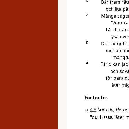
6
Bär fram rätt
och lita p
7
Många säger
"Vem kan
Låt ditt an
lysa öve
8
Du har gett m
mer än när
i mängd
9
I frid kan ja
och sov
för bara d
låter mig
Footnotes
4:9
bara du, Herre, 
"du,
Herre
, låter 