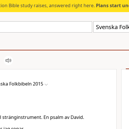
ion Bible study raises, answered right here.
Plans start u
Svenska Fol
ska Folkbibeln 2015
ll stränginstrument. En psalm av David.
r jag ropar,