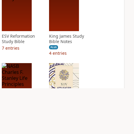
ESV Reformation
King James Study
Study Bible
Bible Notes
7
entries
PLUS
4
entries
NASB Charles F.
NIV Application
Stanley Life
Bible
Principles Bible
PLUS
Notes
5
entries