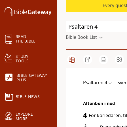
Every quest
READ
Bible Book List
THE BIBLE
STUDY
TOOLS
BIBLE GATEWAY
PLUS
Psaltaren 4
Sven
BIBLE NEWS
Aftonbön i nöd
4
EXPLORE
För körledaren, ti
MORE
2
Svara mig nä