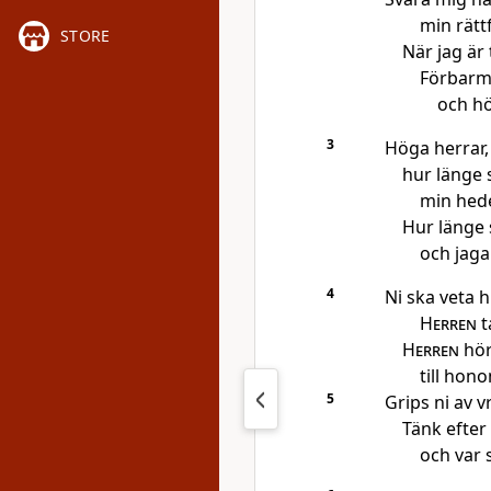
min rätt
STORE
När jag är
Förbarm
och hö
3
Höga herrar,
hur länge 
min hed
Hur länge 
och jaga
4
Ni ska veta 
Herren
ta
Herren
hör
till hon
5
Grips ni av v
Tänk efter 
och var s