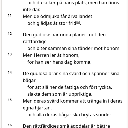
och du söker på hans plats, men han finns
inte där.
11
Men de ödmjuka får ärva landet
och glädjas åt stor frid
[
a
]
.
12
Den gudlöse har onda planer mot den
rättfärdige
och biter samman sina tänder mot honom.
13
Men Herren ler åt honom,
för han ser hans dag komma.
14
De gudlösa drar sina svärd och spänner sina
bågar
för att slå ner de fattiga och förtryckta,
slakta dem som är uppriktiga.
15
Men deras svärd kommer att tränga in i deras
egna hjärtan,
och alla deras bågar ska brytas sönder.
16
Den rättfärdiges små ägodelar är bättre