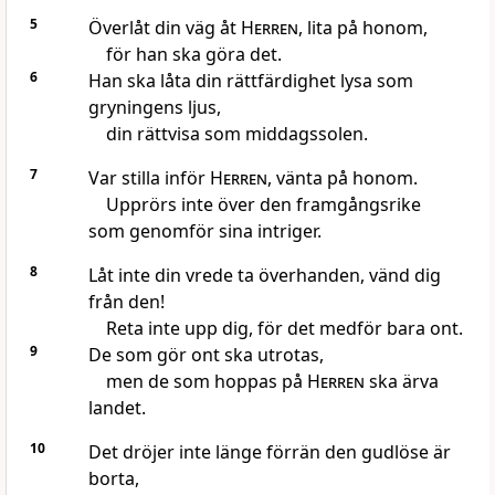
5
Överlåt din väg åt
Herren
, lita på honom,
för han ska göra det.
6
Han ska låta din rättfärdighet lysa som
gryningens ljus,
din rättvisa som middagssolen.
7
Var stilla inför
Herren
, vänta på honom.
Upprörs inte över den framgångsrike
som genomför sina intriger.
8
Låt inte din vrede ta överhanden, vänd dig
från den!
Reta inte upp dig, för det medför bara ont.
9
De som gör ont ska utrotas,
men de som hoppas på
Herren
ska ärva
landet.
10
Det dröjer inte länge förrän den gudlöse är
borta,