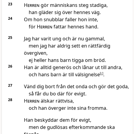
23
Herren
gör människans steg stadiga,
han gläder sig över hennes väg.
24
Om hon snubblar faller hon inte,
för
Herren
fattar hennes hand.
25
Jag har varit ung och är nu gammal,
men jag har aldrig sett en rättfärdig
övergiven,
ej heller hans barn tigga om bröd.
26
Han är alltid generös och lånar ut till andra,
och hans barn är till välsignelse
[
c
]
.
27
Vänd dig bort från det onda och gör det goda,
så får du bo där för evigt.
28
Herren
älskar rättvisa,
och han överger inte sina fromma.
Han beskyddar dem för evigt,
men de gudlösas efterkommande ska