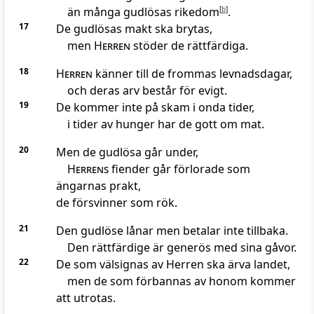
än många gudlösas rikedom
[
b
]
.
17
De gudlösas makt ska brytas,
men
Herren
stöder de rättfärdiga.
18
Herren
känner till de frommas levnadsdagar,
och deras arv består för evigt.
19
De kommer inte på skam i onda tider,
i tider av hunger har de gott om mat.
20
Men de gudlösa går under,
Herrens
fiender går förlorade som
ängarnas prakt,
de försvinner som rök.
21
Den gudlöse lånar men betalar inte tillbaka.
Den rättfärdige är generös med sina gåvor.
22
De som välsignas av Herren ska ärva landet,
men de som förbannas av honom kommer
att utrotas.