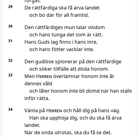
förgås.
29
De rättfärdiga ska få ärva landet
och bo där för all framtid.
30
Den rättfärdiges mun talar visdom
och hans tunga det som är rätt.
31
Hans Guds lag finns i hans inre,
och hans fötter vacklar inte.
32
Den gudlöse spionerar på den rättfärdige
och söker tillfälle att döda honom.
33
Men
Herren
överlämnar honom inte åt
dennes våld
och låter honom inte bli dömd när han ställs
inför rätta.
34
Vänta på
Herren
och håll dig på hans väg.
Han ska upphöja dig, och du ska få ärva
landet.
När de onda utrotas, ska du få se det.