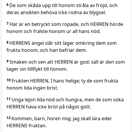
6
De som skåda upp till honom stråla av fröjd, och
deras ansikten behöva icke rodna av blygsel.
7
Här är en betryckt som ropade, och HERREN hörde
honom och frälste honom ur all hans nöd.
8
HERRENS ängel slår sitt läger omkring dem som
frukta honom, och han befriar dem.
9
Smaken och sen att HERREN är god; säll är den som
tager sin tillflykt till honom.
10
Frukten HERREN, I hans helige; ty de som frukta
honom lida ingen brist.
11
Unga lejon lida nöd och hungra, men de som söka
HERREN hava icke brist på något gott.
12
Kommen, barn, hören mig; jag skall lära eder
HERRENS fruktan.