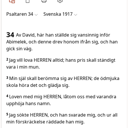
Psaltaren 34
Svenska 1917
34
Av David, här han ställde sig vansinnig inför
Abimelek, och denne drev honom ifrån sig, och han
gick sin väg.
2
Jag vill lova HERREN alltid; hans pris skall ständigt
vara i min mun.
3
Min själ skall berömma sig av HERREN; de ödmjuka
skola höra det och glädja sig.
4
Loven med mig HERREN, låtom oss med varandra
upphöja hans namn.
5
Jag sökte HERREN, och han svarade mig, och ur all
min förskräckelse räddade han mig.