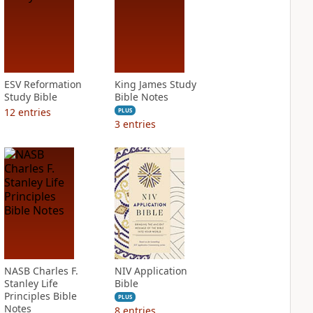
ESV Reformation
King James Study
Study Bible
Bible Notes
12
entries
PLUS
3
entries
NASB Charles F.
NIV Application
Stanley Life
Bible
Principles Bible
PLUS
Notes
8
entries