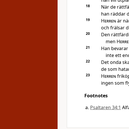
han vill utp
18
När de rättf
han räddar d
19
Herren
är nä
och frälsar
20
Den rättfärd
men
Herre
21
Han bevarar 
inte ett e
22
Det onda ska
de som hatar
23
Herren
friköp
ingen som fly
Footnotes
Psaltaren 34:1
Alf