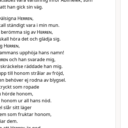
låtsades vara vansinnig inför Abimelek, som
tt han gick sin väg.
d välsigna
Herren
,
kall ständigt vara i min mun.
ll berömma sig av
Herren
,
kall höra det och glädja sig.
ig
Herren
,
llsammans upphöja hans namn!
rren
och han svarade mig,
örskräckelse räddade han mig.
p till honom strålar av fröjd,
en behöver ej rodna av blygsel.
tryckt som ropade
n
hörde honom,
 honom ur all hans nöd.
 slår sitt läger
em som fruktar honom,
iar dem.