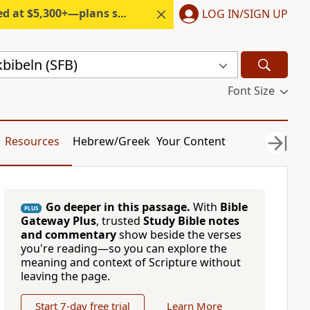
300+—plans start under $6/month.
LOG IN/SIGN UP
bibeln (SFB)
Font Size
Resources
Hebrew/Greek
Your Content
Go deeper in this passage.
With
Bible
PLUS
Gateway Plus
, trusted
Study Bible notes
and commentary
show beside the verses
you're reading—so you can explore the
meaning and context of Scripture without
leaving the page.
Start 7-day free trial
Learn More