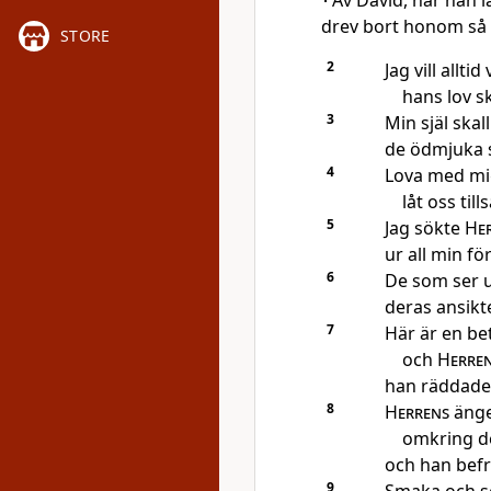
Av David, när han 
drev bort honom så a
STORE
2
Jag vill allti
hans lov s
3
Min själ ska
de ödmjuka s
4
Lova med m
låt oss ti
5
Jag sökte
He
ur all min f
6
De som ser up
deras ansikt
7
Här är en be
och
Herre
han räddade
8
Herrens
ängel
omkring d
och han befr
9