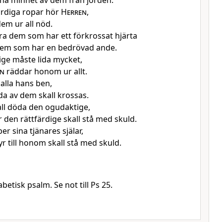
låna minnet av dem från jorden.
ärdiga ropar hör
Herren
,
em ur all nöd.
ra dem som har ett förkrossat hjärta
 dem som har en bedrövad ande.
ige måste lida mycket,
n
räddar honom ur allt.
alla hans ben,
nda av dem skall krossas.
ll döda den ogudaktige,
 den rättfärdige skall stå med skuld.
er sina tjänares själar,
r till honom skall stå med skuld.
abetisk psalm. Se not till Ps 25.