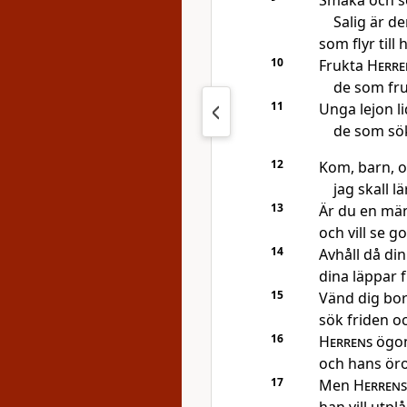
Smaka och s
Salig är d
som flyr till
10
Frukta
Herre
de som fru
11
Unga lejon l
de som sö
12
Kom, barn, oc
jag skall l
13
Är du en män
och vill se g
14
Avhåll då di
dina läppar f
15
Vänd dig bor
sök friden oc
16
Herrens
ögon 
och hans öron
17
Men
Herrens