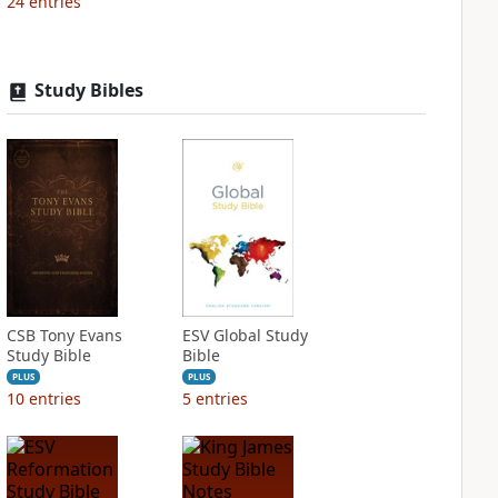
24
entries
Study Bibles
CSB Tony Evans
ESV Global Study
Study Bible
Bible
PLUS
PLUS
10
entries
5
entries