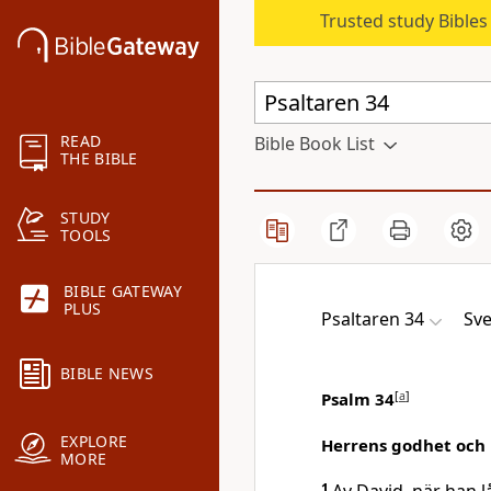
Trusted study Bible
READ
Bible Book List
THE BIBLE
STUDY
TOOLS
BIBLE GATEWAY
PLUS
Psaltaren 34
Sve
BIBLE NEWS
Psalm 34
[
a
]
EXPLORE
Herrens godhet och 
MORE
1