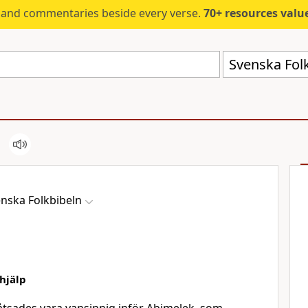
s and commentaries beside every verse.
70+ resources valued at $5,
Svenska Folk
nska Folkbibeln
hjälp