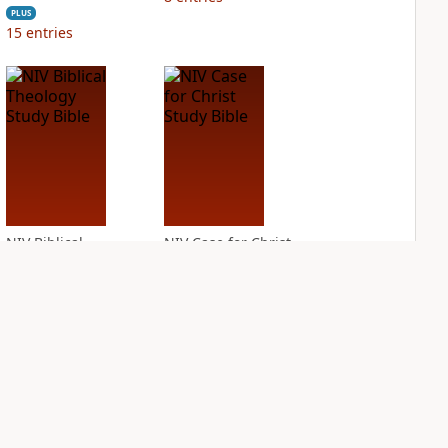
PLUS
15
entries
NIV Biblical
NIV Case for Christ
Theology Study
Study Bible
Bible
PLUS
17
entries
PLUS
13
entries