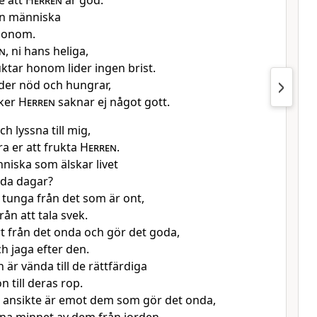
e att
Herren
är god.
en människa
 honom.
n
, ni hans heliga,
ktar honom lider ingen brist.
ider nöd och hungrar,
ker
Herren
saknar ej något gott.
h lyssna till mig,
ära er att frukta
Herren
.
niska som älskar livet
oda dagar?
n tunga från det som är ont,
rån att tala svek.
t från det onda och gör det goda,
h jaga efter den.
är vända till de rättfärdiga
 till deras rop.
ansikte är emot dem som gör det onda,