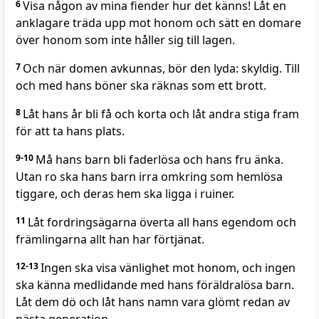
6
Visa någon av mina fiender hur det känns! Låt en
anklagare träda upp mot honom och sätt en domare
över honom som inte håller sig till lagen.
7
Och när domen avkunnas, bör den lyda: skyldig. Till
och med hans böner ska räknas som ett brott.
8
Låt hans år bli få och korta och låt andra stiga fram
för att ta hans plats.
9-10
Må hans barn bli faderlösa och hans fru änka.
Utan ro ska hans barn irra omkring som hemlösa
tiggare, och deras hem ska ligga i ruiner.
11
Låt fordringsägarna överta all hans egendom och
främlingarna allt han har förtjänat.
12-13
Ingen ska visa vänlighet mot honom, och ingen
ska känna medlidande med hans föräldralösa barn.
Låt dem dö och låt hans namn vara glömt redan av