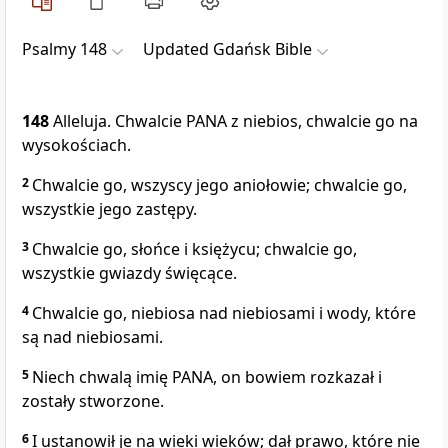
Psalmy 148
Updated Gdańsk Bible
148
Alleluja. Chwalcie PANA z niebios, chwalcie go na
wysokościach.
2
Chwalcie go, wszyscy jego aniołowie; chwalcie go,
wszystkie jego zastępy.
3
Chwalcie go, słońce i księżycu; chwalcie go,
wszystkie gwiazdy święcące.
4
Chwalcie go, niebiosa nad niebiosami i wody, które
są nad niebiosami.
5
Niech chwalą imię PANA, on bowiem rozkazał i
zostały stworzone.
6
I ustanowił je na wieki wieków; dał prawo, które nie