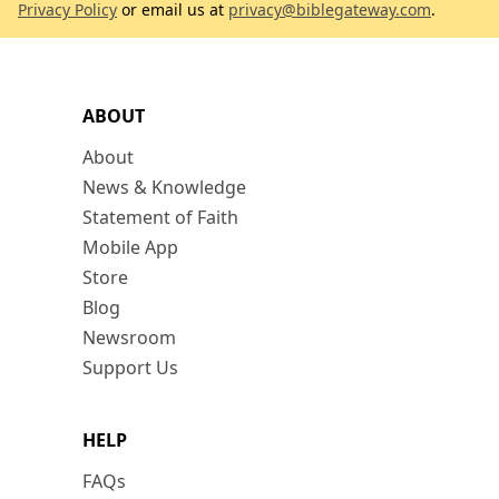
Privacy Policy
or email us at
privacy@biblegateway.com
.
ABOUT
About
News & Knowledge
Statement of Faith
Mobile App
Store
Blog
Newsroom
Support Us
HELP
FAQs