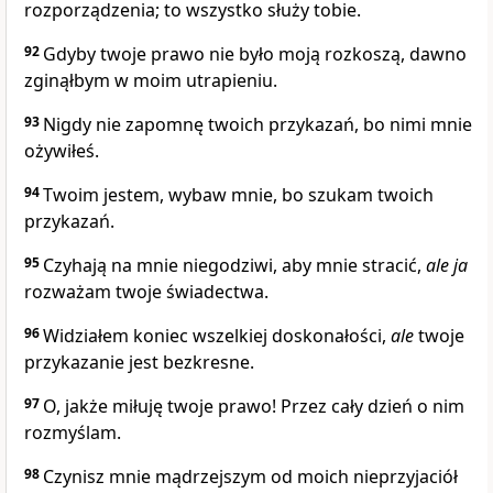
rozporządzenia; to wszystko służy tobie.
92
Gdyby twoje prawo nie było moją rozkoszą, dawno
zginąłbym w moim utrapieniu.
93
Nigdy nie zapomnę twoich przykazań, bo nimi mnie
ożywiłeś.
94
Twoim jestem, wybaw mnie, bo szukam twoich
przykazań.
95
Czyhają na mnie niegodziwi, aby mnie stracić,
ale
ja
rozważam twoje świadectwa.
96
Widziałem koniec wszelkiej doskonałości,
ale
twoje
przykazanie jest bezkresne.
97
O, jakże miłuję twoje prawo! Przez cały dzień o nim
rozmyślam.
98
Czynisz mnie mądrzejszym od moich nieprzyjaciół