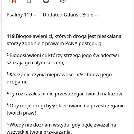
Psalmy 119
Updated Gdańsk Bible
119
Błogosławieni ci, których droga jest nieskalana,
którzy zgodnie z prawem PANA postępują.
2
Błogosławieni ci, którzy strzegą jego świadectw i
szukają go całym sercem;
3
Którzy
nie czynią nieprawości,
ale
chodzą jego
drogami.
4
Ty rozkazałeś pilnie przestrzegać twoich nakazów.
5
Oby moje drogi były skierowane na przestrzeganie
twoich praw!
6
Wtedy nie doznam wstydu, gdy będę zważał na
wszystkie twoje przykazania.