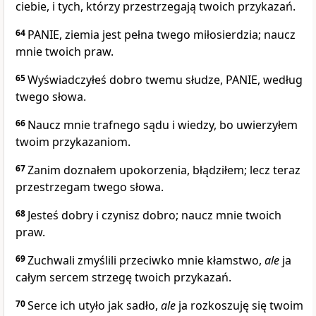
ciebie, i tych, którzy przestrzegają twoich przykazań.
64
PANIE, ziemia jest pełna twego miłosierdzia; naucz
mnie twoich praw.
65
Wyświadczyłeś dobro twemu słudze, PANIE, według
twego słowa.
66
Naucz mnie trafnego sądu i wiedzy, bo uwierzyłem
twoim przykazaniom.
67
Zanim doznałem upokorzenia, błądziłem; lecz teraz
przestrzegam twego słowa.
68
Jesteś dobry i czynisz dobro; naucz mnie twoich
praw.
69
Zuchwali zmyślili przeciwko mnie kłamstwo,
ale
ja
całym sercem strzegę twoich przykazań.
70
Serce ich utyło jak sadło,
ale
ja rozkoszuję się twoim