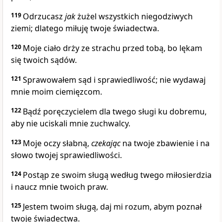
119
Odrzucasz
jak
żużel wszystkich niegodziwych
ziemi; dlatego miłuję twoje świadectwa.
120
Moje ciało drży ze strachu przed tobą, bo lękam
się twoich sądów.
121
Sprawowałem sąd i sprawiedliwość; nie wydawaj
mnie moim ciemięzcom.
122
Bądź poręczycielem dla twego sługi ku dobremu,
aby nie uciskali mnie zuchwalcy.
123
Moje oczy słabną,
czekając
na twoje zbawienie i na
słowo twojej sprawiedliwości.
124
Postąp ze swoim sługą według twego miłosierdzia
i naucz mnie twoich praw.
125
Jestem twoim sługą, daj mi rozum, abym poznał
twoje świadectwa.