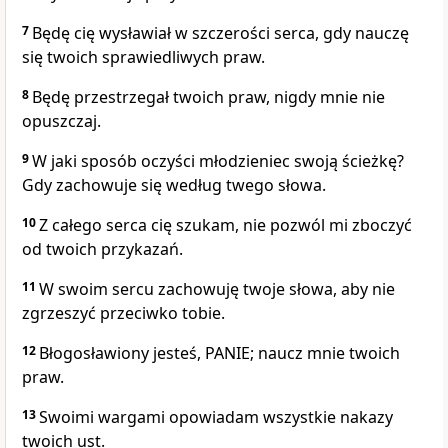
7
Będę cię wysławiał w szczerości serca, gdy nauczę
się twoich sprawiedliwych praw.
8
Będę przestrzegał twoich praw, nigdy mnie nie
opuszczaj.
9
W jaki sposób oczyści młodzieniec swoją ścieżkę?
Gdy zachowuje się według twego słowa.
10
Z całego serca cię szukam, nie pozwól mi zboczyć
od twoich przykazań.
11
W swoim sercu zachowuję twoje słowa, aby nie
zgrzeszyć przeciwko tobie.
12
Błogosławiony jesteś, PANIE; naucz mnie twoich
praw.
13
Swoimi wargami opowiadam wszystkie nakazy
twoich ust.