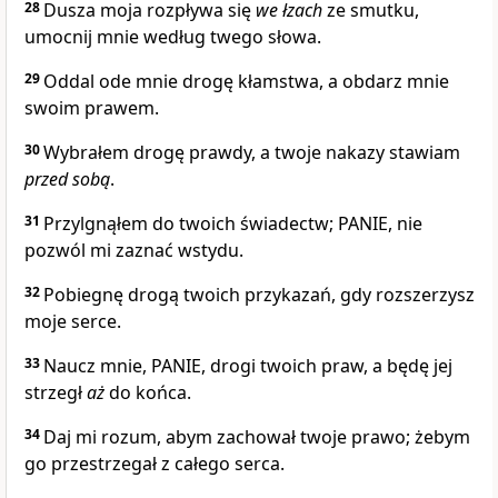
28
Dusza moja rozpływa się
we
łzach
ze smutku,
umocnij mnie według twego słowa.
29
Oddal ode mnie drogę kłamstwa, a obdarz mnie
swoim prawem.
30
Wybrałem drogę prawdy, a twoje nakazy stawiam
przed
sobą
.
31
Przylgnąłem do twoich świadectw; PANIE, nie
pozwól mi zaznać wstydu.
32
Pobiegnę drogą twoich przykazań, gdy rozszerzysz
moje serce.
33
Naucz mnie, PANIE, drogi twoich praw, a będę jej
strzegł
aż
do końca.
34
Daj mi rozum, abym zachował twoje prawo; żebym
go przestrzegał z całego serca.