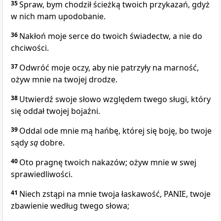
35
Spraw, bym chodził ścieżką twoich przykazań, gdyż
w nich mam upodobanie.
36
Nakłoń moje serce do twoich świadectw, a nie do
chciwości.
37
Odwróć moje oczy, aby nie patrzyły na marność,
ożyw mnie na twojej drodze.
38
Utwierdź swoje słowo względem twego sługi, który
się oddał twojej bojaźni.
39
Oddal ode mnie mą hańbę, której się boję, bo twoje
sądy
są
dobre.
40
Oto pragnę twoich nakazów; ożyw mnie w swej
sprawiedliwości.
41
Niech zstąpi na mnie twoja łaskawość, PANIE, twoje
zbawienie według twego słowa;