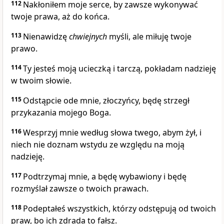
112
Nakłoniłem moje serce, by zawsze wykonywać
twoje prawa, aż do końca.
113
Nienawidzę
chwiejnych
myśli, ale miłuję twoje
prawo.
114
Ty jesteś moją ucieczką i tarczą, pokładam nadzieję
w twoim słowie.
115
Odstąpcie ode mnie, złoczyńcy, będę strzegł
przykazania mojego Boga.
116
Wesprzyj mnie według słowa twego, abym żył, i
niech nie doznam wstydu ze względu na moją
nadzieję.
117
Podtrzymaj mnie, a będę wybawiony i będę
rozmyślał zawsze o twoich prawach.
118
Podeptałeś wszystkich, którzy odstępują od twoich
praw, bo ich zdrada to fałsz.