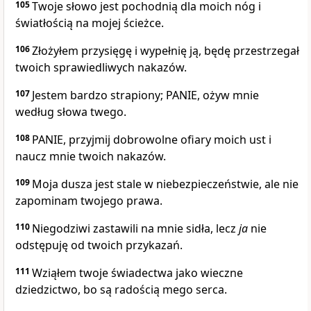
105
Twoje słowo jest pochodnią dla moich nóg i
światłością na mojej ścieżce.
106
Złożyłem przysięgę i wypełnię ją, będę przestrzegał
twoich sprawiedliwych nakazów.
107
Jestem bardzo strapiony; PANIE, ożyw mnie
według słowa twego.
108
PANIE, przyjmij dobrowolne ofiary moich ust i
naucz mnie twoich nakazów.
109
Moja dusza jest stale w niebezpieczeństwie, ale nie
zapominam twojego prawa.
110
Niegodziwi zastawili na mnie sidła, lecz
ja
nie
odstępuję od twoich przykazań.
111
Wziąłem twoje świadectwa jako wieczne
dziedzictwo, bo są radością mego serca.