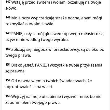
147
Wstaję przed świtem i wołam, oczekuję na twoje
słowo.
148
Moje oczy wyprzedzają straże nocne, abym mógł
rozmyślać o twoim słowie.
149
PANIE, usłysz mój głos według twego miłosierdzia;
ożyw mnie według twego wyroku.
150
Zbliżają się niegodziwi prześladowcy, są daleko od
twego prawa.
151
Blisko
jesteś
, PANIE, i wszystkie twoje przykazania
są
prawdą.
152
Od dawna wiem o twoich świadectwach, że
ugruntowałeś je na wieki.
153
Wejrzyj na moje utrapienie i wyzwól mnie, bo nie
zapomniałem twojego prawa.