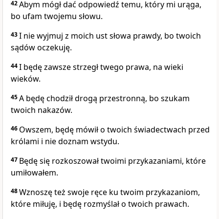
42
Abym mógł dać odpowiedź temu, który mi urąga,
bo ufam twojemu słowu.
43
I nie wyjmuj z moich ust słowa prawdy, bo twoich
sądów oczekuję.
44
I będę zawsze strzegł twego prawa, na wieki
wieków.
45
A będę chodził drogą przestronną, bo szukam
twoich nakazów.
46
Owszem, będę mówił o twoich świadectwach przed
królami i nie doznam wstydu.
47
Będę się rozkoszował twoimi przykazaniami, które
umiłowałem.
48
Wznoszę też swoje ręce ku twoim przykazaniom,
które miłuję, i będę rozmyślał o twoich prawach.