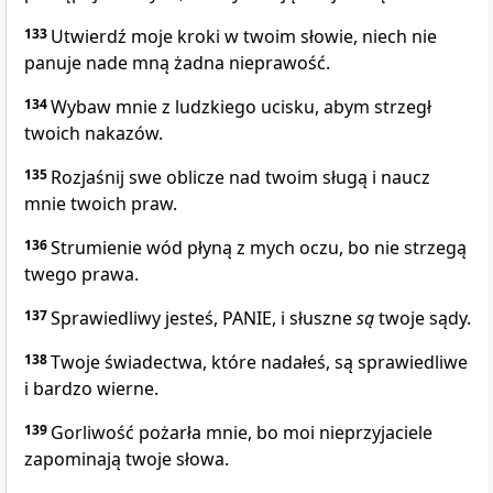
133
Utwierdź moje kroki w twoim słowie, niech nie
panuje nade mną żadna nieprawość.
134
Wybaw mnie z ludzkiego ucisku, abym strzegł
twoich nakazów.
135
Rozjaśnij swe oblicze nad twoim sługą i naucz
mnie twoich praw.
136
Strumienie wód płyną z mych oczu, bo nie strzegą
twego prawa.
137
Sprawiedliwy jesteś, PANIE, i słuszne
są
twoje sądy.
138
Twoje świadectwa, które nadałeś, są sprawiedliwe
i bardzo wierne.
139
Gorliwość pożarła mnie, bo moi nieprzyjaciele
zapominają twoje słowa.