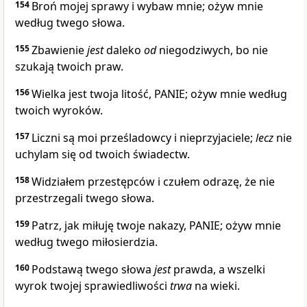
154
Broń mojej sprawy i wybaw mnie; ożyw mnie
według twego słowa.
155
Zbawienie
jest
daleko
od
niegodziwych, bo nie
szukają twoich praw.
156
Wielka jest twoja litość, PANIE; ożyw mnie według
twoich wyroków.
157
Liczni są moi prześladowcy i nieprzyjaciele;
lecz
nie
uchylam się od twoich świadectw.
158
Widziałem przestępców i czułem odrazę, że nie
przestrzegali twego słowa.
159
Patrz, jak miłuję twoje nakazy, PANIE; ożyw mnie
według twego miłosierdzia.
160
Podstawą twego słowa
jest
prawda, a wszelki
wyrok twojej sprawiedliwości
trwa
na wieki.