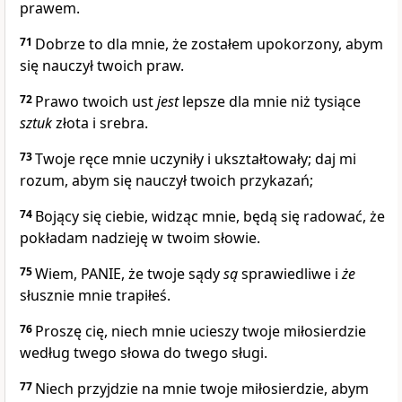
prawem.
71
Dobrze to dla mnie, że zostałem upokorzony, abym
się nauczył twoich praw.
72
Prawo twoich ust
jest
lepsze dla mnie niż tysiące
sztuk
złota i srebra.
73
Twoje ręce mnie uczyniły i ukształtowały; daj mi
rozum, abym się nauczył twoich przykazań;
74
Bojący się ciebie, widząc mnie, będą się radować, że
pokładam nadzieję w twoim słowie.
75
Wiem, PANIE, że twoje sądy
są
sprawiedliwe i
że
słusznie mnie trapiłeś.
76
Proszę cię, niech mnie ucieszy twoje miłosierdzie
według twego słowa do twego sługi.
77
Niech przyjdzie na mnie twoje miłosierdzie, abym