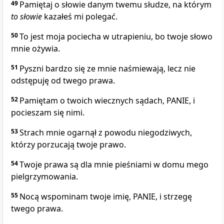
49
Pamiętaj o słowie danym twemu słudze, na którym
to
słowie
kazałeś mi polegać.
50
To jest moja pociecha w utrapieniu, bo twoje słowo
mnie ożywia.
51
Pyszni bardzo się ze mnie naśmiewają, lecz nie
odstępuję od twego prawa.
52
Pamiętam o twoich wiecznych sądach, PANIE, i
pocieszam się nimi.
53
Strach mnie ogarnął z powodu niegodziwych,
którzy porzucają twoje prawo.
54
Twoje prawa są dla mnie pieśniami w domu mego
pielgrzymowania.
55
Nocą wspominam twoje imię, PANIE, i strzegę
twego prawa.