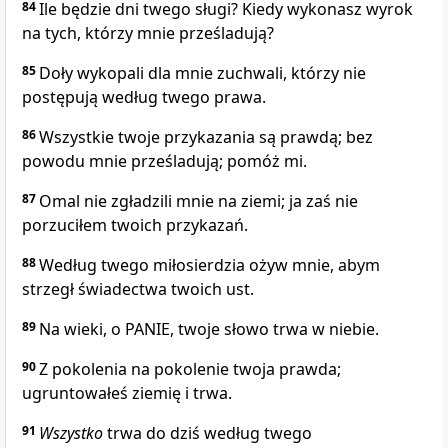
84
Ile będzie dni twego sługi? Kiedy wykonasz wyrok
na tych, którzy mnie prześladują?
85
Doły wykopali dla mnie zuchwali, którzy nie
postępują według twego prawa.
86
Wszystkie twoje przykazania są prawdą; bez
powodu mnie prześladują; pomóż mi.
87
Omal nie zgładzili mnie na ziemi; ja zaś nie
porzuciłem twoich przykazań.
88
Według twego miłosierdzia ożyw mnie, abym
strzegł świadectwa twoich ust.
89
Na wieki, o PANIE, twoje słowo trwa w niebie.
90
Z pokolenia na pokolenie twoja prawda;
ugruntowałeś ziemię i trwa.
91
Wszystko
trwa do dziś według twego