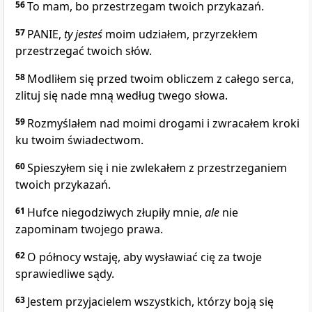
56
To mam, bo przestrzegam twoich przykazań.
57
PANIE,
ty
jesteś
moim udziałem, przyrzekłem
przestrzegać twoich słów.
58
Modliłem się przed twoim obliczem z całego serca,
zlituj się nade mną według twego słowa.
59
Rozmyślałem nad moimi drogami i zwracałem kroki
ku twoim świadectwom.
60
Spieszyłem się i nie zwlekałem z przestrzeganiem
twoich przykazań.
61
Hufce niegodziwych złupiły mnie,
ale
nie
zapominam twojego prawa.
62
O północy wstaję, aby wysławiać cię za twoje
sprawiedliwe sądy.
63
Jestem przyjacielem wszystkich, którzy boją się