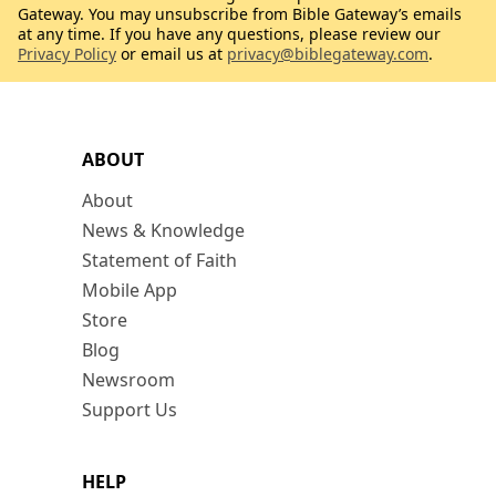
Gateway. You may unsubscribe from Bible Gateway’s emails
at any time. If you have any questions, please review our
Privacy Policy
or email us at
privacy@biblegateway.com
.
ABOUT
About
News & Knowledge
Statement of Faith
Mobile App
Store
Blog
Newsroom
Support Us
HELP