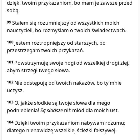
dzięki twoim przykazaniom, bo mam je zawsze przed
sobą.
99
Stałem się rozumniejszy od wszystkich moich
nauczycieli, bo rozmyślam o twoich świadectwach.
100
Jestem roztropniejszy od starszych, bo
przestrzegam twoich przykazań.
101
Powstrzymuję swoje nogi od wszelkiej drogi złej,
abym strzegł twego słowa.
102
Nie odstępuję od twoich nakazów, bo ty mnie
uczysz.
103
O, jakże słodkie są twoje słowa dla mego
podniebienia!
Są
słodsze
niż miód dla moich ust.
104
Dzięki twoim przykazaniom nabywam rozumu;
dlatego nienawidzę wszelkiej ścieżki fałszywej.