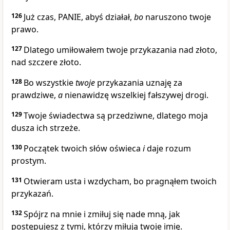
126
Już czas, PANIE, abyś działał,
bo
naruszono twoje
prawo.
127
Dlatego umiłowałem twoje przykazania nad złoto,
nad szczere złoto.
128
Bo wszystkie
twoje
przykazania uznaję za
prawdziwe,
a
nienawidzę wszelkiej fałszywej drogi.
129
Twoje świadectwa są przedziwne, dlatego moja
dusza ich strzeże.
130
Początek twoich słów oświeca
i
daje rozum
prostym.
131
Otwieram usta i wzdycham, bo pragnąłem twoich
przykazań.
132
Spójrz na mnie i zmiłuj się nade mną, jak
postępujesz z tymi, którzy miłują twoje imię.