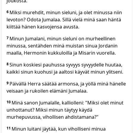
joukosta.
6
Miksi murehdit, minun sieluni, ja olet minussa niin
levoton? Odota Jumalaa. Sillä vielä minä saan häntä
kiittää hänen kasvojensa avusta.
7
Minun Jumalani, minun sieluni on murheellinen
minussa, sentähden minä muistan sinua Jordanin
maalla, Hermonin kukkuloilla ja Misarin vuorella.
8
Sinun koskiesi pauhussa syvyys syvyydelle huutaa,
kaikki sinun kuohusi ja aaltosi käyvät minun ylitseni.
9
Päivällä Herra säätää armonsa, ja yöllä minä hänelle
veisaan ja rukoilen elämäni Jumalaa.
10
Minä sanon Jumalalle, kalliolleni: "Miksi olet minut
unhottanut? Miksi minun täytyy käydä
murhepuvussa, vihollisen ahdistamana?"
11
Minun luitani jäytää, kun viholliseni minua