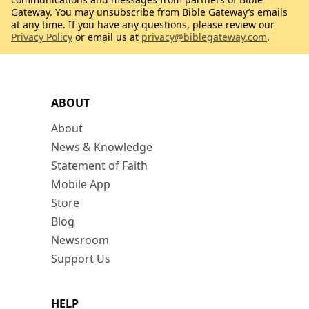
Gateway. You may unsubscribe from Bible Gateway’s emails
at any time. If you have any questions, please review our
Privacy Policy
or email us at
privacy@biblegateway.com
.
ABOUT
About
News & Knowledge
Statement of Faith
Mobile App
Store
Blog
Newsroom
Support Us
HELP