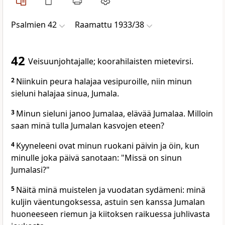
Psalmien 42
Raamattu 1933/38
42
Veisuunjohtajalle; koorahilaisten mietevirsi.
2
Niinkuin peura halajaa vesipuroille, niin minun
sieluni halajaa sinua, Jumala.
3
Minun sieluni janoo Jumalaa, elävää Jumalaa. Milloin
saan minä tulla Jumalan kasvojen eteen?
4
Kyyneleeni ovat minun ruokani päivin ja öin, kun
minulle joka päivä sanotaan: "Missä on sinun
Jumalasi?"
5
Näitä minä muistelen ja vuodatan sydämeni: minä
kuljin väentungoksessa, astuin sen kanssa Jumalan
huoneeseen riemun ja kiitoksen raikuessa juhlivasta