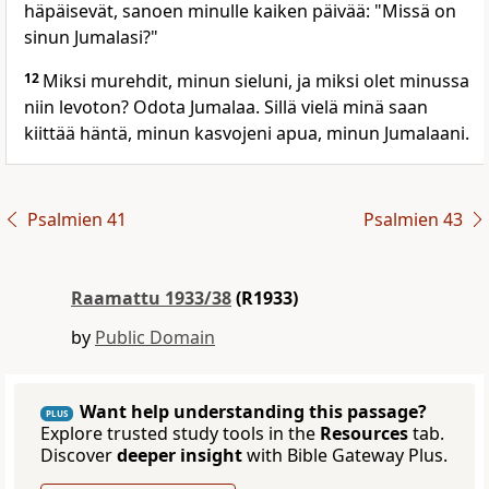
häpäisevät, sanoen minulle kaiken päivää: "Missä on
sinun Jumalasi?"
12
Miksi murehdit, minun sieluni, ja miksi olet minussa
niin levoton? Odota Jumalaa. Sillä vielä minä saan
kiittää häntä, minun kasvojeni apua, minun Jumalaani.
Psalmien 41
Psalmien 43
Raamattu 1933/38
(R1933)
by
Public Domain
Want help understanding this passage?
PLUS
Explore trusted study tools in the
Resources
tab.
Discover
deeper insight
with Bible Gateway Plus.