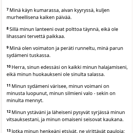
7
Minä käyn kumarassa, aivan kyyryssä, kuljen
murheellisena kaiken päivää.
8
Sillä minun lanteeni ovat polttoa täynnä, eikä ole
lihassani tervettä paikkaa.
9
Minä olen voimaton ja peräti runneltu, minä parun
sydämeni tuskassa.
10
Herra, sinun edessäsi on kaikki minun halajamiseni,
eikä minun huokaukseni ole sinulta salassa.
11
Minun sydämeni värisee, minun voimani on
minusta luopunut, minun silmieni valo - sekin on
minulta mennyt.
12
Minun ystäväni ja läheiseni pysyvät syrjässä minun
vitsauksestani, ja minun omaiseni seisovat kaukana.
13
Jotka minun henkeäni etsivät, ne virittävät pauloja;