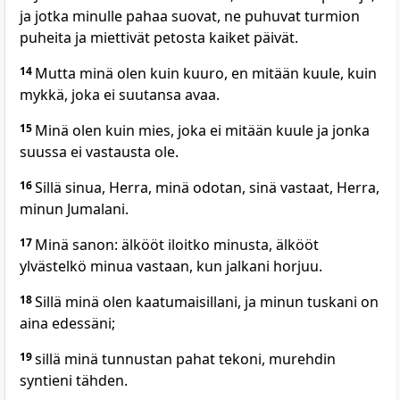
ja jotka minulle pahaa suovat, ne puhuvat turmion
puheita ja miettivät petosta kaiket päivät.
14
Mutta minä olen kuin kuuro, en mitään kuule, kuin
mykkä, joka ei suutansa avaa.
15
Minä olen kuin mies, joka ei mitään kuule ja jonka
suussa ei vastausta ole.
16
Sillä sinua, Herra, minä odotan, sinä vastaat, Herra,
minun Jumalani.
17
Minä sanon: älkööt iloitko minusta, älkööt
ylvästelkö minua vastaan, kun jalkani horjuu.
18
Sillä minä olen kaatumaisillani, ja minun tuskani on
aina edessäni;
19
sillä minä tunnustan pahat tekoni, murehdin
syntieni tähden.