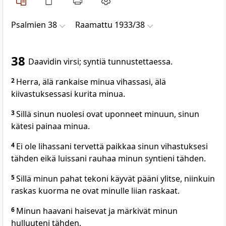
Psalmien 38
Raamattu 1933/38
38
Daavidin virsi; syntiä tunnustettaessa.
2
Herra, älä rankaise minua vihassasi, älä
kiivastuksessasi kurita minua.
3
Sillä sinun nuolesi ovat uponneet minuun, sinun
kätesi painaa minua.
4
Ei ole lihassani tervettä paikkaa sinun vihastuksesi
tähden eikä luissani rauhaa minun syntieni tähden.
5
Sillä minun pahat tekoni käyvät pääni ylitse, niinkuin
raskas kuorma ne ovat minulle liian raskaat.
6
Minun haavani haisevat ja märkivät minun
hulluuteni tähden.