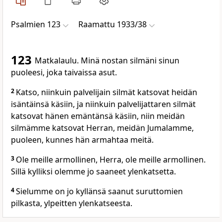
Psalmien 123
Raamattu 1933/38
123
Matkalaulu. Minä nostan silmäni sinun
puoleesi, joka taivaissa asut.
2
Katso, niinkuin palvelijain silmät katsovat heidän
isäntäinsä käsiin, ja niinkuin palvelijattaren silmät
katsovat hänen emäntänsä käsiin, niin meidän
silmämme katsovat Herran, meidän Jumalamme,
puoleen, kunnes hän armahtaa meitä.
3
Ole meille armollinen, Herra, ole meille armollinen.
Sillä kylliksi olemme jo saaneet ylenkatsetta.
4
Sielumme on jo kyllänsä saanut suruttomien
pilkasta, ylpeitten ylenkatseesta.