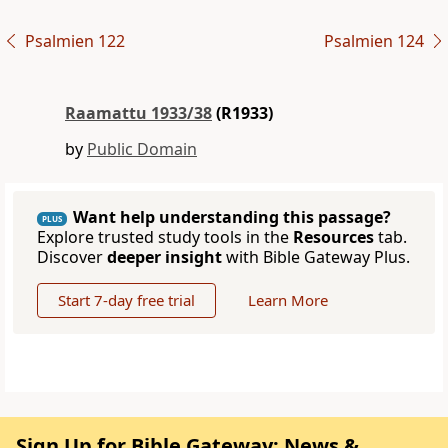
Psalmien 122
Psalmien 124
Raamattu 1933/38
(R1933)
by
Public Domain
Want help understanding this passage?
PLUS
Explore trusted study tools in the
Resources
tab.
Discover
deeper insight
with Bible Gateway Plus.
Start 7-day free trial
Learn More
Sign Up for Bible Gateway: News &