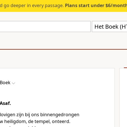
d go deeper in every passage.
Plans start under $6/mont
Het Boek (H
 Boek
Asaf.
ovigen zijn bij ons binnengedrongen
 heiligdom, de tempel, onteerd.