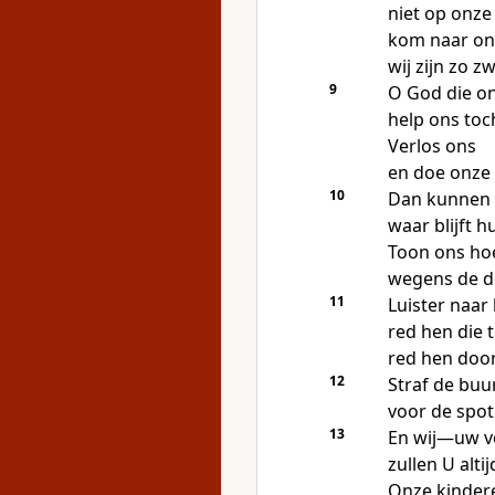
niet op onz
kom naar ons
wij zijn zo 
9
O God die on
help ons toch
Verlos ons
en doe onze 
10
Dan kunnen 
waar blijft 
Toon ons ho
wegens de d
11
Luister naar
red hen die 
red hen door
12
Straf de bu
voor de spot 
13
En wij—uw vo
zullen U alti
Onze kindere