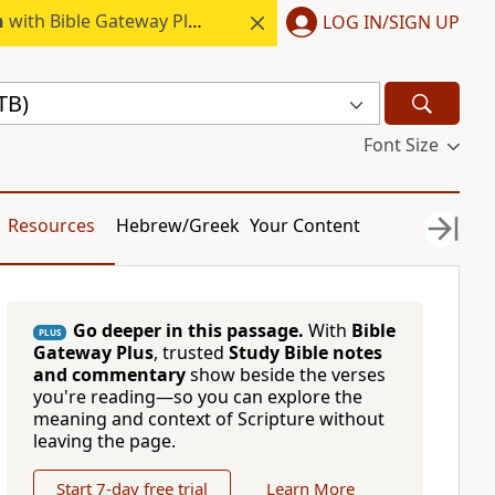
h
with Bible Gateway Plus.
LOG IN/SIGN UP
TB)
Font Size
Resources
Hebrew/Greek
Your Content
Go deeper in this passage.
With
Bible
PLUS
Gateway Plus
, trusted
Study Bible notes
and commentary
show beside the verses
you're reading—so you can explore the
meaning and context of Scripture without
leaving the page.
Start 7-day free trial
Learn More