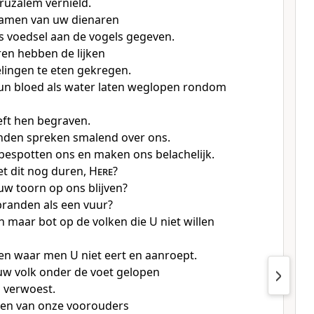
eruzalem vernield.
hamen van uw dienaren
ls voedsel aan de vogels gegeven.
ren hebben de lijken
lingen te eten gekregen.
un bloed als water laten weglopen rondom
ft hen begraven.
en spreken smalend over ons.
espotten ons en maken ons belachelijk.
t dit nog duren,
Here
?
uw toorn op ons blijven?
branden als een vuur?
n maar bot op de volken die U niet willen
en waar men U niet eert en aanroept.
uw volk onder de voet gelopen
 verwoest.
den van onze voorouders