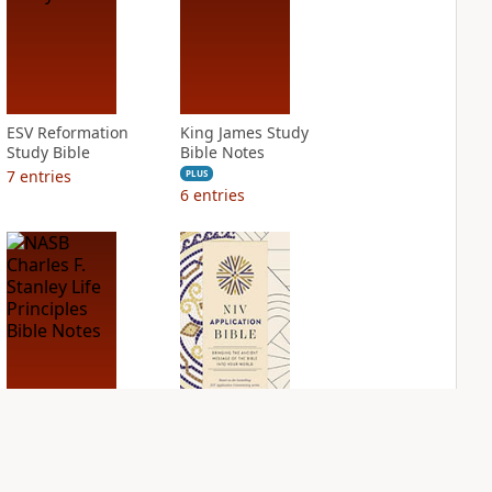
ESV Reformation
King James Study
Study Bible
Bible Notes
7
entries
PLUS
6
entries
NASB Charles F.
NIV Application
Stanley Life
Bible
Principles Bible
PLUS
Notes
5
entries