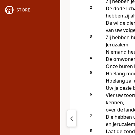
Zij hebben J
2
De dode lic
STORE
hebben zij a
De wilde die
van uw volge
3
Zij hebben h
Jeruzalem.
Niemand hee
4
De omwonend
Onze buren b
5
Hoelang moe
Hoelang zal 
Uw jaloezie 
6
Vier uw toor
kennen,
over de land
7
Die hebben 
en Jeruzalem
8
Laat de zon