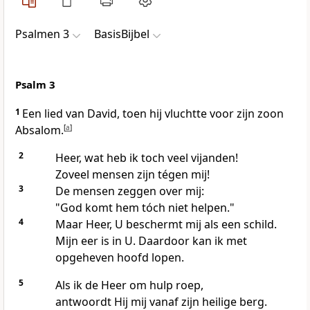
Psalmen 3
BasisBijbel
Psalm 3
1
Een lied van David, toen hij vluchtte voor zijn zoon
Absalom.
[
a
]
2
Heer, wat heb ik toch veel vijanden!
Zoveel mensen zijn tégen mij!
3
De mensen zeggen over mij:
"God komt hem tóch niet helpen."
4
Maar Heer, U beschermt mij als een schild.
Mijn eer is in U. Daardoor kan ik met
opgeheven hoofd lopen.
5
Als ik de Heer om hulp roep,
antwoordt Hij mij vanaf zijn heilige berg.