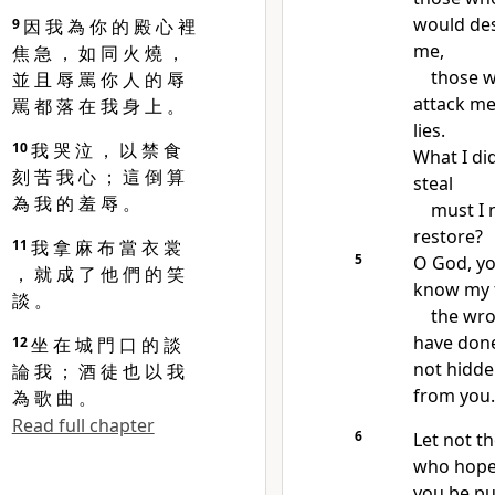
would de
9
因 我 為 你 的 殿 心 裡
me,
焦 急 ， 如 同 火 燒 ，
those 
並 且 辱 罵 你 人 的 辱
attack me
罵 都 落 在 我 身 上 。
lies.
10
我 哭 泣 ， 以 禁 食
What I di
刻 苦 我 心 ； 這 倒 算
steal
為 我 的 羞 辱 。
must I
restore?
11
我 拿 麻 布 當 衣 裳
5
O God, y
， 就 成 了 他 們 的 笑
know my f
談 。
the wro
have don
12
坐 在 城 門 口 的 談
not hidd
論 我 ； 酒 徒 也 以 我
from you.
為 歌 曲 。
Read full chapter
6
Let not t
who hope
you
be pu