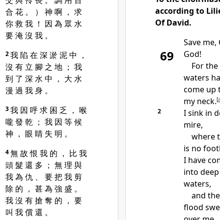
交 與 伶 長 。 調 用 百
according to
Lili
合 花 。 ） 神 啊 ， 求
Of David.
你 救 我 ！ 因 為 眾 水
要 淹 沒 我 。
Save me,
69
God!
2
我 陷 在 深 淤 泥 中 ，
For
the
沒 有 立 腳 之 地 ； 我
waters h
到 了 深 水 中 ， 大 水
come up 
漫 過 我 身 。
my neck.
[
3
我 因 呼 求 困 乏 ， 喉
2
I sink in 
嚨 發 乾 ； 我 因 等 候
mire,
神 ， 眼 睛 失 明 。
where 
is no foot
4
無 故 恨 我 的 ， 比 我
I have c
頭 髮 還 多 ； 無 理 與
into deep
我 為 仇 、 要 把 我 剪
waters,
除 的 ， 甚 為 強 盛 。
and the
我 沒 有 搶 奪 的 ， 要
flood
swe
叫 我 償 還 。
over me.