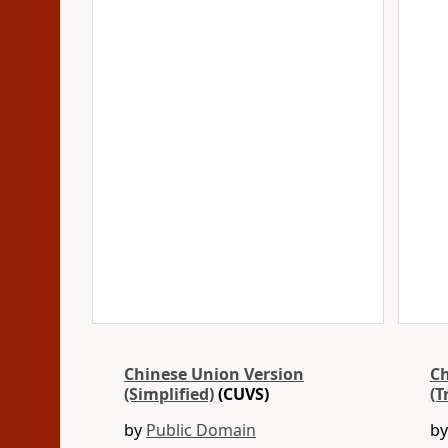
Chinese Union Version
Ch
(Simplified)
(CUVS)
(T
by
Public Domain
b