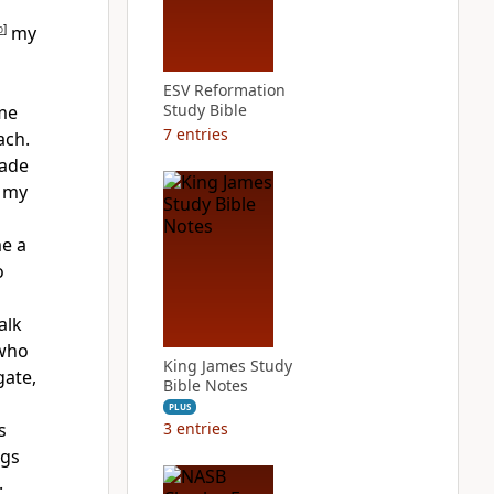
b
]
my
ESV Reformation
Study Bible
me
7
entries
ach.
ade
h my
me
a
o
alk
 who
King James Study
gate,
Bible Notes
PLUS
s
3
entries
gs
.