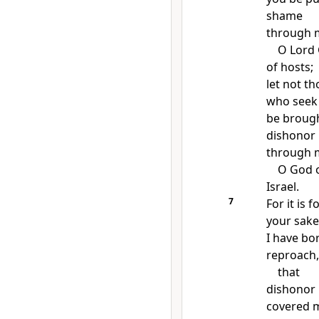
shame
through 
O Lord
of hosts;
let not th
who seek
be brough
dishonor
through 
O God 
Israel.
7
For it is
f
your sake
I have bo
reproach,
that
dishonor
covered 