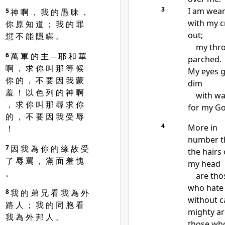
3
I am wea
5
神 啊 ， 我 的 愚 昧 ，
with my c
你 原 知 道 ； 我 的 罪
out;
愆 不 能 隱 瞞 。
my thro
6
萬 軍 的 主 ─ 耶 和 華
parched.
啊 ， 求 你 叫 那 等 候
My eyes 
你 的 ， 不 要 因 我 蒙
dim
羞 ！ 以 色 列 的 神 啊
with
wa
， 求 你 叫 那 尋 求 你
for my Go
的 ， 不 要 因 我 受 辱
4
More in
！
number t
7
因 我 為 你 的 緣 故 受
the hairs 
了 辱 罵 ， 滿 面 羞 愧
my head
。
are
tho
who hate
8
我 的 弟 兄 看 我 為 外
without c
路 人 ； 我 的 同 胞 看
mighty ar
我 為 外 邦 人 。
those wh