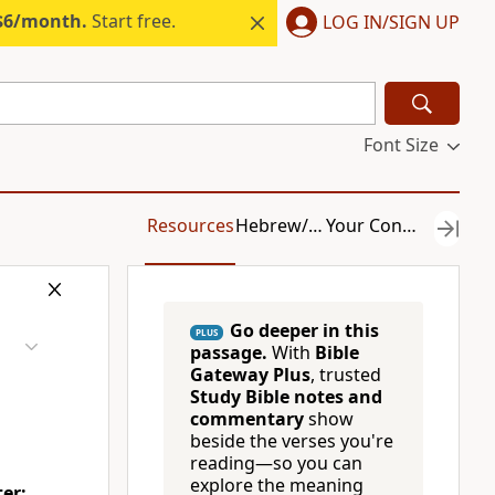
 $6/month.
Start free.
LOG IN/SIGN UP
Font Size
Resources
Hebrew/Greek
Your Content
Go deeper in this
PLUS
passage.
With
Bible
Gateway Plus
, trusted
Study Bible notes and
commentary
show
beside the verses you're
reading—so you can
explore the meaning
er: