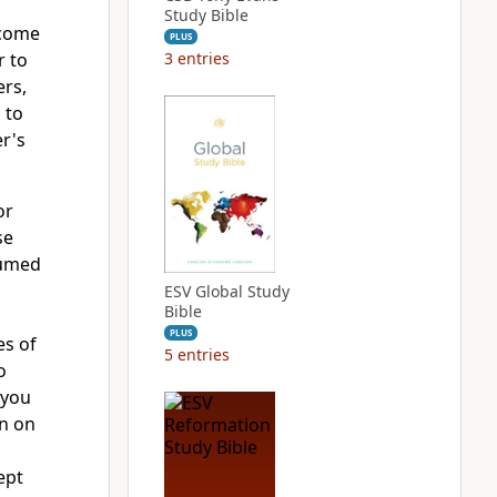
Study Bible
ecome
PLUS
r to
3
entries
rs,
 to
r's
or
se
umed
ESV Global Study
Bible
PLUS
es of
5
entries
o
 you
en on
ept