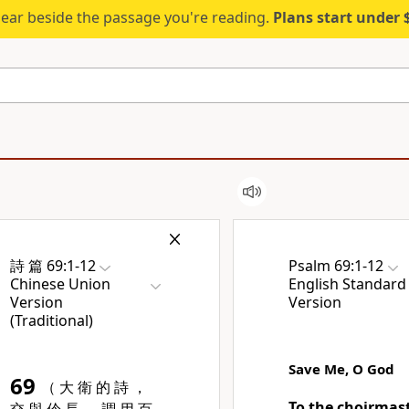
ear beside the passage you're reading.
Plans start under
詩 篇 69:1-12
Psalm 69:1-12
Chinese Union
English Standard
Version
Version
(Traditional)
Save Me, O God
69
（ 大 衛 的 詩 ，
To the choirmast