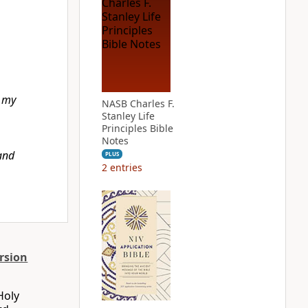
n my
NASB Charles F.
Stanley Life
Principles Bible
Notes
and
PLUS
2
entries
rsion
Holy