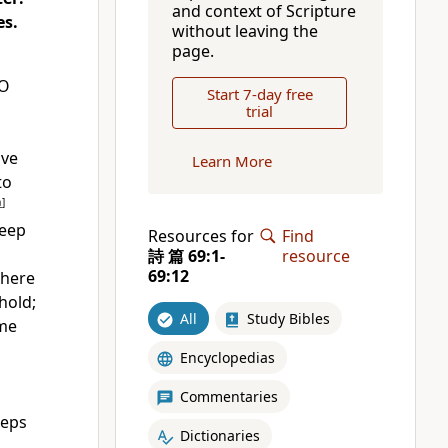
and context of Scripture
es.
without leaving the
page.
 O
Start 7-day free
trial
ave
Learn More
to
a
]
deep
Resources for
Find
詩 篇 69:1-
resource
69:12
there
hold;
All
Study Bibles
ome
Encyclopedias
Commentaries
eps
Dictionaries