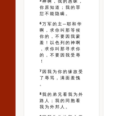
5
神 啊 ， 我 的 愚 昧 ，
你 原 知 道 ； 我 的 罪
愆 不 能 隐 瞒 。
6
万 军 的 主 ─ 耶 和 华
啊 ， 求 你 叫 那 等 候
你 的 ， 不 要 因 我 蒙
羞 ！ 以 色 列 的 神 啊
， 求 你 叫 那 寻 求 你
的 ， 不 要 因 我 受 辱
！
7
因 我 为 你 的 缘 故 受
了 辱 骂 ， 满 面 羞 愧
。
8
我 的 弟 兄 看 我 为 外
路 人 ； 我 的 同 胞 看
我 为 外 邦 人 。