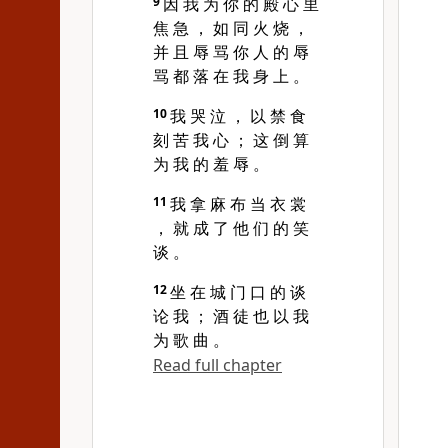
9
因 我 为 你 的 殿 心 里
焦 急 ， 如 同 火 烧 ，
并 且 辱 骂 你 人 的 辱
骂 都 落 在 我 身 上 。
10
我 哭 泣 ， 以 禁 食
刻 苦 我 心 ； 这 倒 算
为 我 的 羞 辱 。
11
我 拿 麻 布 当 衣 裳
， 就 成 了 他 们 的 笑
谈 。
12
坐 在 城 门 口 的 谈
论 我 ； 酒 徒 也 以 我
为 歌 曲 。
Read full chapter