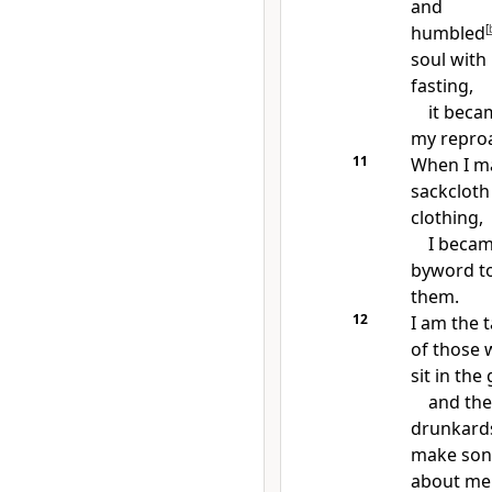
and
humbled
[
soul with
fasting,
it beca
my repro
11
When I m
sackclot
clothing,
I beca
byword t
them.
12
I am the t
of those
sit in the 
and the
drunkard
make
son
about me