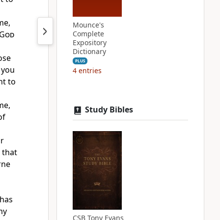
me,
Mounce's
God
Complete
Expository
Dictionary
ose
PLUS
 you
4
entries
t to
me,
Study Bibles
of
or
 that
rne
 has
my
CSB Tony Evans