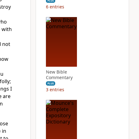
PLUS
stroy
6
entries
who
 with
d not
 now
New Bible
ou
Commentary
olly;
PLUS
ngs I
3
entries
e are
en
hose
 in
t to