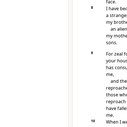
face.
8
I have b
a strange
my brothe
an alien
my mothe
sons.
9
For
zeal f
your hou
has cons
me,
and
the
reproach
those wh
reproach
have fall
me.
10
When I w