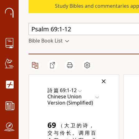
Study Bibles and commentaries app
Bible Book List
詩 篇 69:1-12
Chinese Union
Version (Simplified)
69
（ 大 卫 的 诗 ，
交 与 伶 长 。 调 用 百