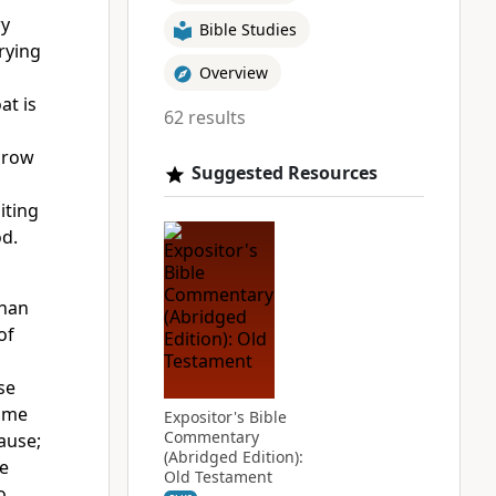
ry
Bible Studies
rying
Overview
at is
62 results
grow
Suggested Resources
iting
d.
han
of
se
 me
Expositor's Bible
Commentary
ause;
(Abridged Edition):
e
Old Testament
o