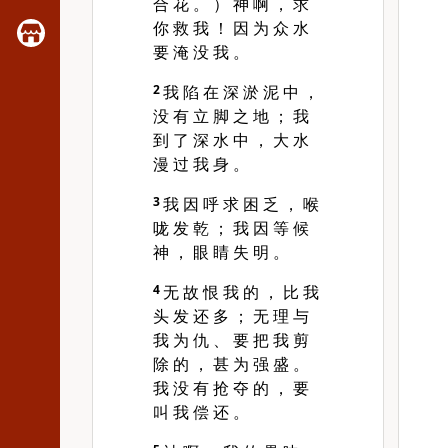
合 花 。 ） 神 啊 ， 求
你 救 我 ！ 因 为 众 水
要 淹 没 我 。
2
我 陷 在 深 淤 泥 中 ，
没 有 立 脚 之 地 ； 我
到 了 深 水 中 ， 大 水
漫 过 我 身 。
3
我 因 呼 求 困 乏 ， 喉
咙 发 乾 ； 我 因 等 候
神 ， 眼 睛 失 明 。
4
无 故 恨 我 的 ， 比 我
头 发 还 多 ； 无 理 与
我 为 仇 、 要 把 我 剪
除 的 ， 甚 为 强 盛 。
我 没 有 抢 夺 的 ， 要
叫 我 偿 还 。