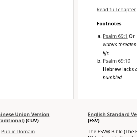
Read full chapter
Footnotes
Psalm 69:1
Or
waters threate
life
Psalm 69:10
Hebrew lacks
humbled
inese Union Version
English Standard Ve
raditional)
(CUV)
(ESV)
y
Public Domain
The ESV® Bible (The 