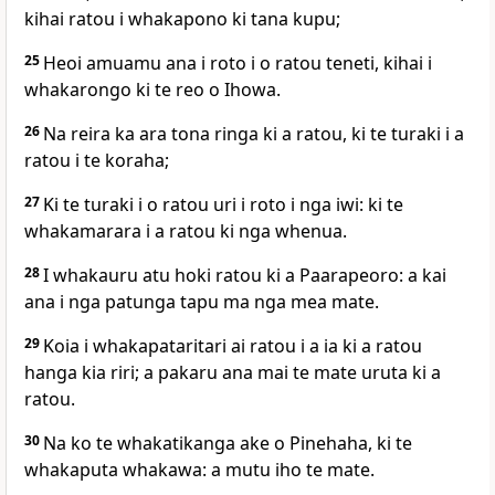
kihai ratou i whakapono ki tana kupu;
25
Heoi amuamu ana i roto i o ratou teneti, kihai i
whakarongo ki te reo o Ihowa.
26
Na reira ka ara tona ringa ki a ratou, ki te turaki i a
ratou i te koraha;
27
Ki te turaki i o ratou uri i roto i nga iwi: ki te
whakamarara i a ratou ki nga whenua.
28
I whakauru atu hoki ratou ki a Paarapeoro: a kai
ana i nga patunga tapu ma nga mea mate.
29
Koia i whakapataritari ai ratou i a ia ki a ratou
hanga kia riri; a pakaru ana mai te mate uruta ki a
ratou.
30
Na ko te whakatikanga ake o Pinehaha, ki te
whakaputa whakawa: a mutu iho te mate.