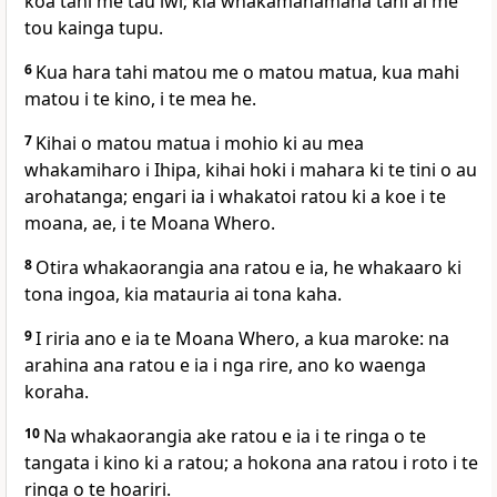
koa tahi me tau iwi; kia whakamanamana tahi ai me
tou kainga tupu.
6
Kua hara tahi matou me o matou matua, kua mahi
matou i te kino, i te mea he.
7
Kihai o matou matua i mohio ki au mea
whakamiharo i Ihipa, kihai hoki i mahara ki te tini o au
arohatanga; engari ia i whakatoi ratou ki a koe i te
moana, ae, i te Moana Whero.
8
Otira whakaorangia ana ratou e ia, he whakaaro ki
tona ingoa, kia matauria ai tona kaha.
9
I riria ano e ia te Moana Whero, a kua maroke: na
arahina ana ratou e ia i nga rire, ano ko waenga
koraha.
10
Na whakaorangia ake ratou e ia i te ringa o te
tangata i kino ki a ratou; a hokona ana ratou i roto i te
ringa o te hoariri.