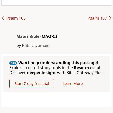
Psalm 105
Psalm 107
Maori Bible
(MAORI)
by
Public Domain
Want help understanding this passage?
PLUS
Explore trusted study tools in the
Resources
tab.
Discover
deeper insight
with Bible Gateway Plus.
Start 7-day free trial
Learn More