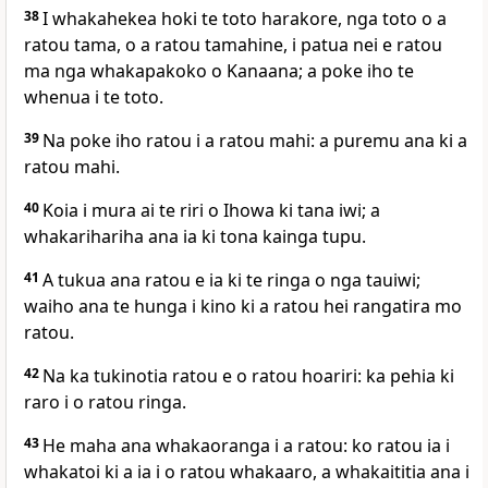
38
I whakahekea hoki te toto harakore, nga toto o a
ratou tama, o a ratou tamahine, i patua nei e ratou
ma nga whakapakoko o Kanaana; a poke iho te
whenua i te toto.
39
Na poke iho ratou i a ratou mahi: a puremu ana ki a
ratou mahi.
40
Koia i mura ai te riri o Ihowa ki tana iwi; a
whakarihariha ana ia ki tona kainga tupu.
41
A tukua ana ratou e ia ki te ringa o nga tauiwi;
waiho ana te hunga i kino ki a ratou hei rangatira mo
ratou.
42
Na ka tukinotia ratou e o ratou hoariri: ka pehia ki
raro i o ratou ringa.
43
He maha ana whakaoranga i a ratou: ko ratou ia i
whakatoi ki a ia i o ratou whakaaro, a whakaititia ana i