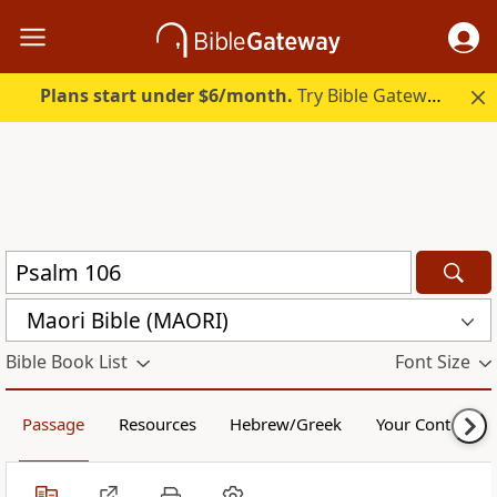
Plans start under $6/month.
Try Bible Gateway Plus.
Maori Bible (MAORI)
Bible Book List
Font Size
Passage
Resources
Hebrew/Greek
Your Content