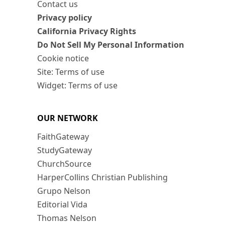
Contact us
Privacy policy
California Privacy Rights
Do Not Sell My Personal Information
Cookie notice
Site: Terms of use
Widget: Terms of use
OUR NETWORK
FaithGateway
StudyGateway
ChurchSource
HarperCollins Christian Publishing
Grupo Nelson
Editorial Vida
Thomas Nelson