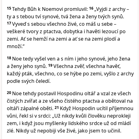
15
Tehdy Bůh k Noemovi promluvil:
16
„Vyjdi z archy –
ty a s tebou tví synové, tvá žena a ženy tvých synů.
17
Vyveď s sebou všechno živé, co máš u sebe –
veškeré tvory z ptactva, dobytka i havěti lezoucí po
zemi. Ať se hemží na zemi a ať se na zemi plodí a
množí.“
18
Noe tedy vyšel ven a s ním i jeho synové, jeho žena
a ženy jeho synů.
19
Všechna zvěř, všechna havěť,
každý pták, všechno, co se hýbe po zemi, vyšlo z archy
podle svých čeledí.
20
Noe tehdy postavil Hospodinu oltář a vzal ze všech
čistých zvířat a ze všeho čistého ptactva a obětoval na
oltáři zápalné oběti.
21
Když Hospodin ucítil příjemnou
vůni, řekl si v srdci: „Už nikdy kvůli člověku neprokleji
zem, i když jsou myšlenky lidského srdce už od mládí
zlé. Nikdy už nepobiji vše živé, jako jsem to učinil.