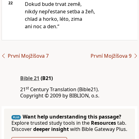
22
Dokud bude trvat země,
nikdy nepřestane setba a žeň,
chlad a horko, léto, zima
ani noc a den.“
První Mojžíšova 7
První Mojžíšova 9
Bible 21
(B21)
st
21
Century Translation (Bible21).
Copyright © 2009 by BIBLION, o.s.
Want help understanding this passage?
PLUS
Explore trusted study tools in the
Resources
tab.
Discover
deeper insight
with Bible Gateway Plus.