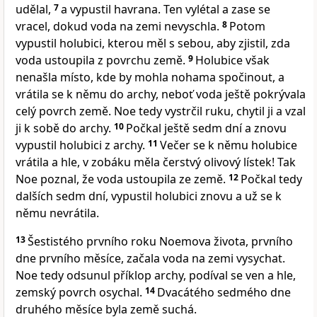
udělal,
7
a vypustil havrana. Ten vylétal a zase se
vracel, dokud voda na zemi nevyschla.
8
Potom
vypustil holubici, kterou měl s sebou, aby zjistil, zda
voda ustoupila z povrchu země.
9
Holubice však
nenašla místo, kde by mohla nohama spočinout, a
vrátila se k němu do archy, neboť voda ještě pokrývala
celý povrch země. Noe tedy vystrčil ruku, chytil ji a vzal
ji k sobě do archy.
10
Počkal ještě sedm dní a znovu
vypustil holubici z archy.
11
Večer se k němu holubice
vrátila a hle, v zobáku měla čerstvý olivový lístek! Tak
Noe poznal, že voda ustoupila ze země.
12
Počkal tedy
dalších sedm dní, vypustil holubici znovu a už se k
němu nevrátila.
13
Šestistého prvního roku Noemova života, prvního
dne prvního měsíce, začala voda na zemi vysychat.
Noe tedy odsunul příklop archy, podíval se ven a hle,
zemský povrch osychal.
14
Dvacátého sedmého dne
druhého měsíce byla země suchá.