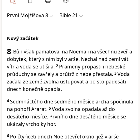
První Mojžíšova 8
Bible 21
Nový začátek
8
Bůh však pamatoval na Noema i na všechnu zvěř a
dobytek, který s ním byl v arše. Nechal nad zemí vát
vítr a voda se utišila.
2
Prameny propasti i nebeské
průduchy se zavřely a průtrž z nebe přestala.
3
Voda
začala ze země zvolna ustupovat a po sto padesáti
dnech konečně opadla.
4
Sedmnáctého dne sedmého měsíce archa spočinula
na pohoří Ararat.
5
Voda zvolna opadala až do
desátého měsíce. Prvního dne desátého měsíce se
ukázaly vrcholky hor.
6
Po čtyřiceti dnech Noe otevřel okno, jež v arše