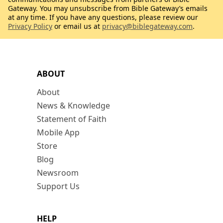
Gateway. You may unsubscribe from Bible Gateway’s emails
at any time. If you have any questions, please review our
Privacy Policy
or email us at
privacy@biblegateway.com
.
ABOUT
About
News & Knowledge
Statement of Faith
Mobile App
Store
Blog
Newsroom
Support Us
HELP