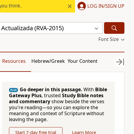
you think.
LOG IN/SIGN UP
 Actualizada (RVA-2015)
Font Size
Resources
Hebrew/Greek
Your Content
Go deeper in this passage.
With
Bible
PLUS
Gateway Plus
, trusted
Study Bible notes
and commentary
show beside the verses
you're reading—so you can explore the
meaning and context of Scripture without
leaving the page.
Start 7-day free trial
Learn More