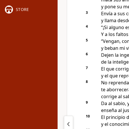
y pone su m
STORE
3
Envía a sus c
y llama desde
4
“¡Si alguno e
Y a los falto
5
“Vengan, co
y beban mi v
6
Dejen la ing
de la intelige
7
El que corri
y el que repr
8
No reprenda
te aborrecer
corrige al sa
9
Da al sabio, 
enseña al ju
10
El principio 
y el conocimi