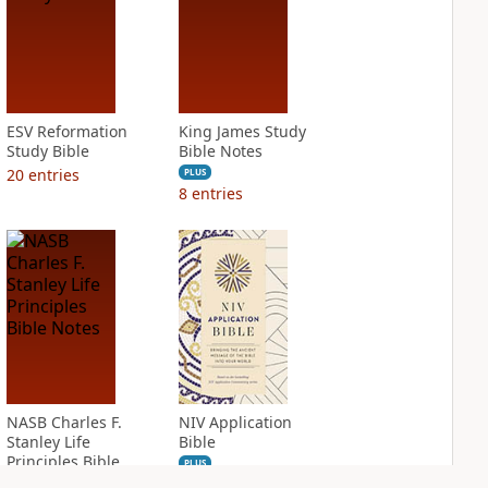
ESV Reformation
King James Study
Study Bible
Bible Notes
20
entries
PLUS
8
entries
NASB Charles F.
NIV Application
Stanley Life
Bible
Principles Bible
PLUS
Notes
5
entries