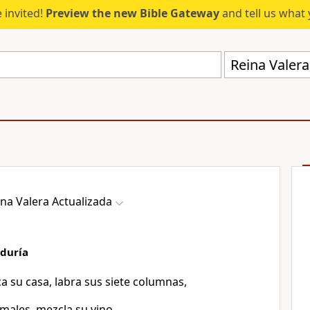
 invited!
Preview the new Bible Gateway
and tell us what 
Reina Valera
ina Valera Actualizada
iduría
ca su casa, labra sus siete columnas,
males, mezcla su vino