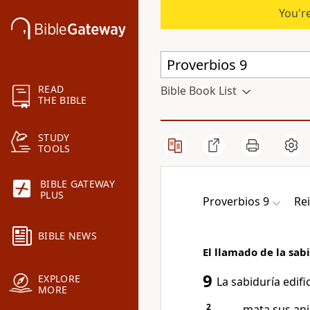
You're
READ
Bible Book List
THE BIBLE
STUDY
TOOLS
BIBLE GATEWAY
PLUS
Proverbios 9
Re
BIBLE NEWS
El llamado de la sab
9
EXPLORE
La sabiduría edifi
MORE
2
mata sus ani