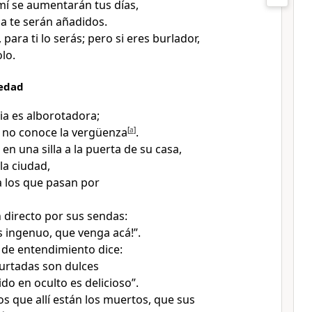
í se aumentarán tus días,
da te serán añadidos.
, para ti lo serás; pero si eres burlador,
olo.
cedad
ia es alborotadora;
 y no conoce la vergüenza
[
a
]
.
a en una silla a la puerta de su casa,
 la ciudad,
a los que pasan por
n directo por sus sendas:
s ingenuo, que venga acá!”.
s de entendimiento dice:
urtadas son dulces
do en oculto es delicioso”.
os que allí están los muertos, que sus