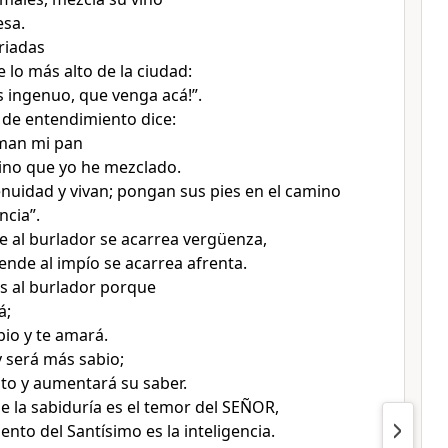
esa.
riadas
 lo más alto de la ciudad:
s ingenuo, que venga acá!”.
s de entendimiento dice:
man mi pan
ino que yo he mezclado.
enuidad y vivan; pongan sus pies en el camino
ncia”.
ge al burlador se acarrea vergüenza,
ende al impío se acarrea afrenta.
s al burlador porque
á;
bio y te amará.
y será más sabio;
sto y aumentará su saber.
de la sabiduría es el temor del SEÑOR,
ento del Santísimo es la inteligencia.