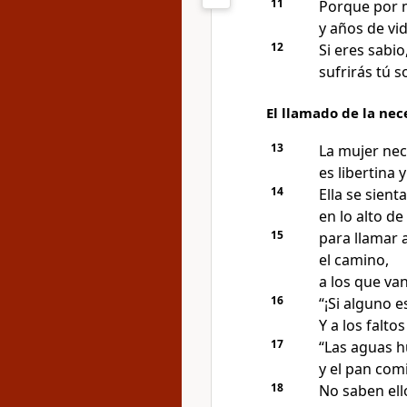
11
Porque por m
y años de vi
12
Si eres sabio
sufrirás tú s
El llamado de la ne
13
La mujer nec
es libertina
14
Ella se sient
en lo alto de
15
para llamar 
el camino,
a los que va
16
“¡Si alguno e
Y a los falto
17
“Las aguas h
y el pan comi
18
No saben ell