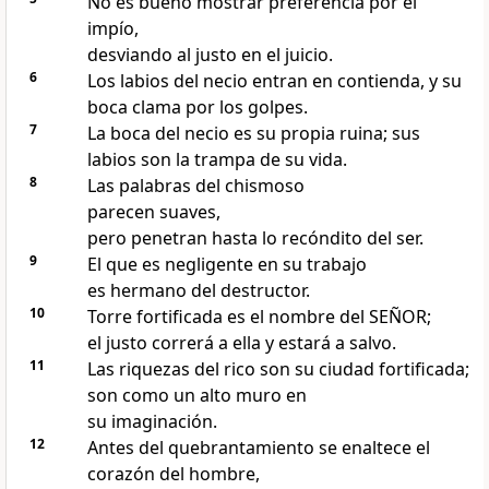
No es bueno mostrar preferencia por el
impío,
desviando al justo en el juicio.
6
Los labios del necio entran en contienda, y su
boca clama por los golpes.
7
La boca del necio es su propia ruina; sus
labios son la trampa de su vida.
8
Las palabras del chismoso
parecen suaves,
pero penetran hasta lo recóndito del ser.
9
El que es negligente en su trabajo
es hermano del destructor.
10
Torre fortificada es el nombre del SEÑOR;
el justo correrá a ella y estará a salvo.
11
Las riquezas del rico son su ciudad fortificada;
son como un alto muro en
su imaginación.
12
Antes del quebrantamiento se enaltece el
corazón del hombre,