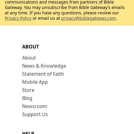
communications and messages from partners of Bible
Gateway. You may unsubscribe from Bible Gateway’s emails
at any time. If you have any questions, please review our
Privacy Policy
or email us at
privacy@biblegateway.com
.
ABOUT
About
News & Knowledge
Statement of Faith
Mobile App
Store
Blog
Newsroom
Support Us
HELP