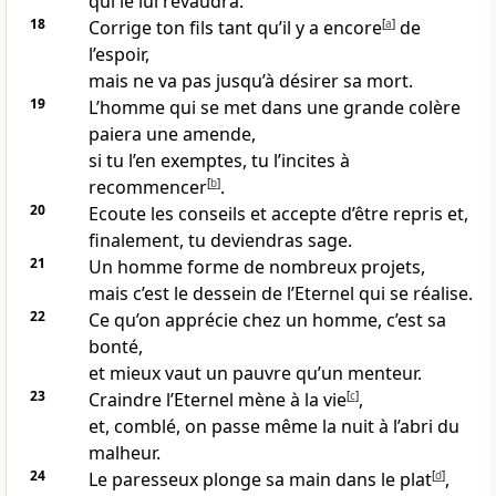
qui le lui revaudra.
18
Corrige ton fils tant qu’il y a encore
[
a
]
de
l’espoir,
mais ne va pas jusqu’à désirer sa mort.
19
L’homme qui se met dans une grande colère
paiera une amende,
si tu l’en exemptes, tu l’incites à
recommencer
[
b
]
.
20
Ecoute les conseils et accepte d’être repris et,
finalement, tu deviendras sage.
21
Un homme forme de nombreux projets,
mais c’est le dessein de l’Eternel qui se réalise.
22
Ce qu’on apprécie chez un homme, c’est sa
bonté,
et mieux vaut un pauvre qu’un menteur.
23
Craindre l’Eternel mène à la vie
[
c
]
,
et, comblé, on passe même la nuit à l’abri du
malheur.
24
Le paresseux plonge sa main dans le plat
[
d
]
,