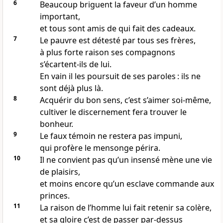
6
Beaucoup briguent la faveur d’un homme
important,
et tous sont amis de qui fait des cadeaux.
7
Le pauvre est détesté par tous ses frères,
à plus forte raison ses compagnons
s’écartent-ils de lui.
En vain il les poursuit de ses paroles : ils ne
sont déjà plus là.
8
Acquérir du bon sens, c’est s’aimer soi-même,
cultiver le discernement fera trouver le
bonheur.
9
Le faux témoin ne restera pas impuni,
qui profère le mensonge périra.
10
Il ne convient pas qu’un insensé mène une vie
de plaisirs,
et moins encore qu’un esclave commande aux
princes.
11
La raison de l’homme lui fait retenir sa colère,
et sa gloire c’est de passer par-dessus