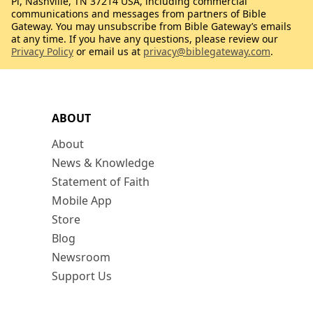
Pl, Nashville, TN 37214 USA, including commercial
communications and messages from partners of Bible
Gateway. You may unsubscribe from Bible Gateway’s emails
at any time. If you have any questions, please review our
Privacy Policy
or email us at
privacy@biblegateway.com
.
ABOUT
About
News & Knowledge
Statement of Faith
Mobile App
Store
Blog
Newsroom
Support Us