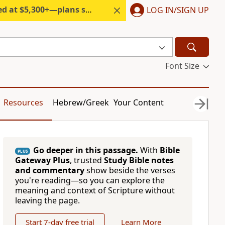
300+—plans start under $6/month.
LOG IN/SIGN UP
Font Size
Resources
Hebrew/Greek
Your Content
Go deeper in this passage.
With
Bible
PLUS
Gateway Plus
, trusted
Study Bible notes
and commentary
show beside the verses
you're reading—so you can explore the
meaning and context of Scripture without
leaving the page.
Start 7-day free trial
Learn More