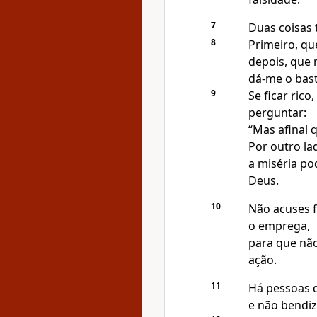
7
Duas coisas 
8
Primeiro, qu
depois, que
dá-me o bast
9
Se ficar rico
perguntar:
“Mas afinal
Por outro la
a miséria po
Deus.
10
Não acuses f
o emprega,
para que não
ação.
11
Há pessoas q
e não bendi