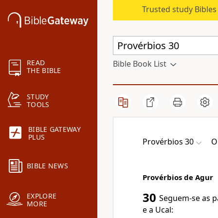
Trusted study Bible
READ
Bible Book List
THE BIBLE
STUDY
TOOLS
BIBLE GATEWAY
PLUS
Provérbios 30
O
BIBLE NEWS
Provérbios de Agur
30
EXPLORE
Seguem-se as pal
MORE
e a Ucal: