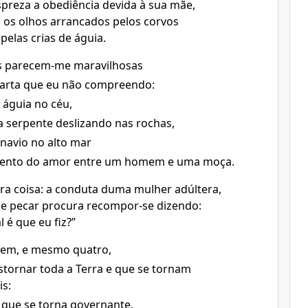
reza a obediência devida à sua mãe,
os olhos arrancados pelos corvos
pelas crias de águia.
as parecem-me maravilhosas
uarta que eu não compreendo:
águia no céu,
serpente deslizando nas rochas,
navio no alto mar
mento do amor entre um homem e uma moça.
ra coisa: a conduta duma mulher adúltera,
de pecar procura recompor-se dizendo:
 é que eu fiz?”
stem, e mesmo quatro,
stornar toda a Terra e que se tornam
is:
que se torna governante,