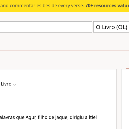
s and commentaries beside every verse.
70+ resources valued at $5,
O Livro (OL)
 Livro
avras que Agur, filho de Jaque, dirigiu a Itiel