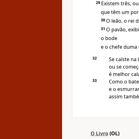
29
Existem três, o
que têm um por
30
O leão, o rei
31
O pavão, exib
o bode
e o chefe duma 
32
Se caíste na 
ou se começa
é melhor cal
33
Como o bate
e o esmurrar
assim também
O Livro
(OL)