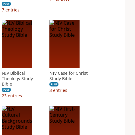
PLUS
7
entries
NIV Biblical
NIV Case for Christ
Theology Study
Study Bible
Bible
PLUS
3
entries
PLUS
23
entries