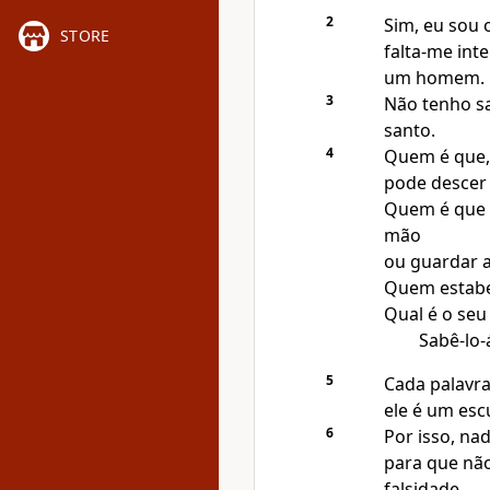
2
Sim, eu sou 
STORE
falta-me int
um homem.
3
Não tenho s
santo.
4
Quem é que,
pode descer 
Quem é que 
mão
ou guardar a
Quem estabel
Qual é o seu
Sabê-lo-
5
Cada palavra
ele é um esc
6
Por isso, na
para que não
falsidade.