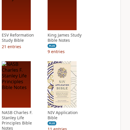
ESV Reformation
King James Study
Study Bible
Bible Notes
21
entries
PLUS
9
entries
NASB Charles F.
NIV Application
Stanley Life
Bible
Principles Bible
PLUS
Notes
11
entries