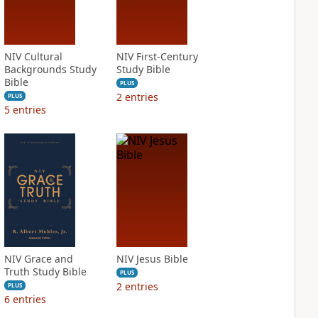
NIV Cultural
NIV First-Century
Backgrounds Study
Study Bible
Bible
PLUS
2
entries
PLUS
5
entries
NIV Grace and
NIV Jesus Bible
Truth Study Bible
PLUS
2
entries
PLUS
6
entries