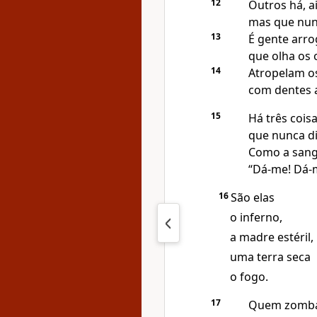
12
Outros há, a
mas que nunc
13
É gente arrog
que olha os 
14
Atropelam os
com dentes a
15
Há três cois
que nunca di
Como a sang
“Dá-me! Dá-
16
São elas
o inferno,
a madre estéril,
uma terra seca
o fogo.
17
Quem zomba 