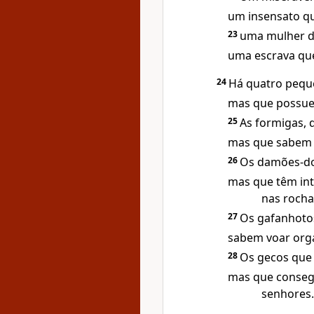
um insensato q
23
uma mulher d
uma escrava que
24
Há quatro peque
mas que possue
25
As formigas, 
mas que sabem g
26
Os damões-do
mas que têm int
nas rocha
27
Os gafanhotos
sabem voar org
28
Os gecos que
mas que conseg
senhores.