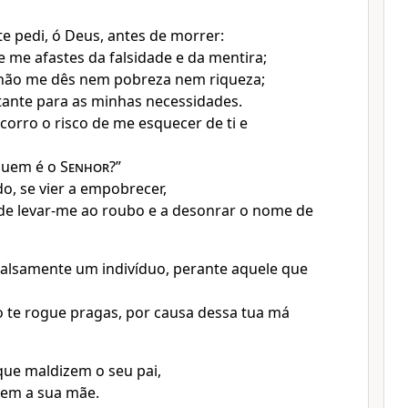
te pedi, ó Deus, antes de morrer:
e me afastes da falsidade e da mentira;
 não me dês nem pobreza nem riqueza;
ante para as minhas necessidades.
, corro o risco de me esquecer de ti e
 quem é o
Senhor
?”
do, se vier a empobrecer,
de levar-me ao roubo e a desonrar o nome de
alsamente um indivíduo, perante aquele que
 te rogue pragas, por causa dessa tua má
ue maldizem o seu pai,
zem a sua mãe.